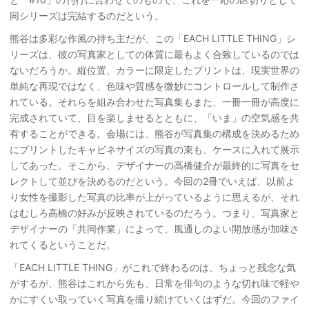
同シリーズは完結するのだという。
熊谷は多彩な作風の持ち主だが、この「EACH LITTLE THING」シ
リーズは、彼の写真家としての体質に最もよく合致しているのでは
ないだろうか。縦位置、カラーに限定したプリントは、現実世界の
単純な再現ではなく、色味や質感を微妙にコントロールして制作さ
れている。それらを組み合わせた写真集もまた、一冊一冊が高度に
完成されていて、目を楽しませるとともに、「いま」の空気感を共
有することができる。会場には、熊谷が写真集の構成を決めるため
にプリントしたキャビネサイズの写真の束も、ケースに入れて展示
してあった。そこから、デザイナーの高橋健介が最終的に写真をセ
レクトして並びを決めるのだという。今回の2冊でいえば、以前よ
り女性を撮影した写真の比率が上がっているように思えるが、それ
はむしろ高橋の好みが反映されているのだろう。つまり、写真家と
デザイナーの「共同作業」によって、風通しのよい開放感が加味さ
れてくるということだ。
「EACH LITTLE THING」がこれで終わるのは、ちょっと残念な気
がするが、熊谷はこれから先も、日常を俳句のような切れ味で軽や
かにすくい取っていく写真を撮り続けていくはずだ。今回のファイ