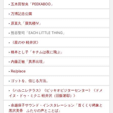
五木田智央「PEEKABOO」
万博記念公園
原直久「蜃気楼Ⅳ」
熊谷聖司「EACH LITTLE THING」
《星のや 軽井沢》
橋本とし子「キチムは夜に飛ぶ」
内藤正敏「異界出現」
Re/place
ゴットを、信じる方法。
《ハルニレテラス》《ピッキオビジターセンター》《ドメ
イヌ・ドゥ・ミクニ 軽井沢（旧飯箸邸）》
余越保子サウンド・インスタレーション「首くくり栲象と
黒沢美香 ふたりの声とことば」