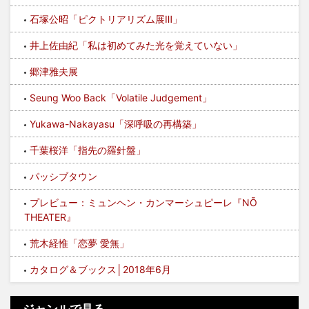
石塚公昭「ピクトリアリズム展Ⅲ」
井上佐由紀「私は初めてみた光を覚えていない」
郷津雅夫展
Seung Woo Back「Volatile Judgement」
Yukawa-Nakayasu「深呼吸の再構築」
千葉桜洋「指先の羅針盤」
パッシブタウン
プレビュー：ミュンヘン・カンマーシュピーレ『NŌ
THEATER』
荒木経惟「恋夢 愛無」
カタログ＆ブックス│2018年6月