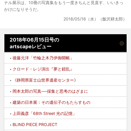
ナル展示は、10冊の写真集をもう一度きちんと見直す、いいきっ
かけになりそうだ。
2018/05/16（水）（飯沢耕太郎）
2018年06月15日号の
artscapeレビュー
後藤元洋「竹輪之木乃伊御開帳」
クロード・レジ演出『夢と錯乱』
《静岡県富士山世界遺産センター》
岡本太郎の写真──採集と思考のはざまに
建築の日本展：その遺伝子のもたらすもの
上田義彦「68th Street 光の記憶」
BLIND PIECE PROJECT