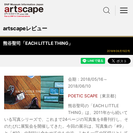
サイト内検索
メニュー
artscapeレビュー
熊谷聖司「EACH LITTLE THING」
2018年06月15日号
会期：2018/05/16～
2018/06/10
POETIC SCAPE
［東京都］
熊谷聖司の「EACH LITTLE
THING」は、2011年から続いて
いる写真シリーズで、これまで24ページの写真集を8冊刊行し、そ
のたびに展覧会を開催してきた。今回の展示は、写真集の「#9」
と「#10」の刊行に合わせてのもので、これを一応の区切りとして