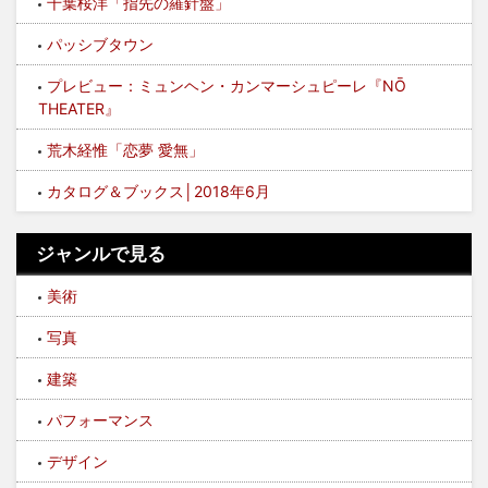
千葉桜洋「指先の羅針盤」
パッシブタウン
プレビュー：ミュンヘン・カンマーシュピーレ『NŌ
THEATER』
荒木経惟「恋夢 愛無」
カタログ＆ブックス│2018年6月
ジャンルで見る
美術
写真
建築
パフォーマンス
デザイン