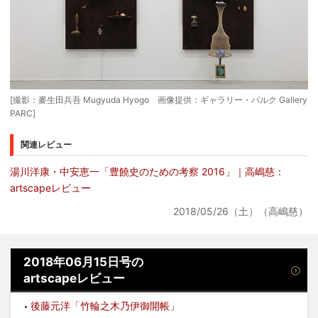
[撮影：麥生田兵吾 Mugyuda Hyogo 画像提供：ギャラリー・パルク Gallery
PARC]
関連レビュー
湯川洋康・中安恵一「豊饒史のための考察 2016」｜高嶋慈：
artscapeレビュー
2018/05/26（土）（高嶋慈）
2018年06月15日号の
artscapeレビュー
後藤元洋「竹輪之木乃伊御開帳」