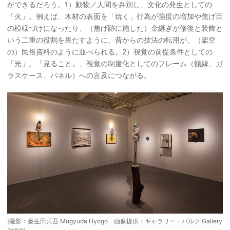
ができるだろう。1）動物／人間を弁別し、文化の発生としての
「火」。例えば、木材の表面を「焼く」行為が強度の増加や焦げ目
の模様づけになったり、（焦げ跡に施した）金継ぎが修復と装飾と
いう二重の役割を果たすように、昔からの技法の転用が、（架空
の）民俗資料のように並べられる。2）視覚の前提条件としての
「光」。「見ること」、視覚の制度化としてのフレーム（額縁、ガ
ラスケース、パネル）への言及につながる。
[撮影：麥生田兵吾 Mugyuda Hyogo 画像提供：ギャラリー・パルク Gallery