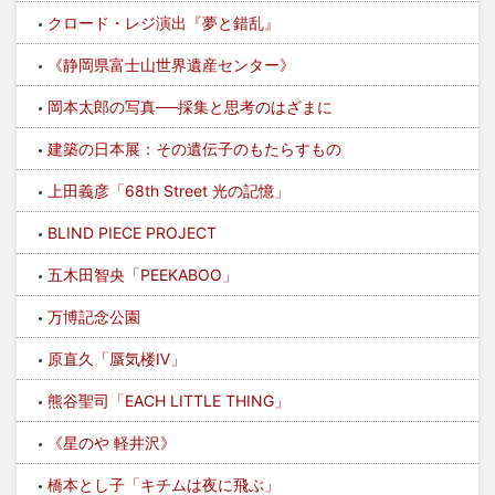
クロード・レジ演出『夢と錯乱』
《静岡県富士山世界遺産センター》
岡本太郎の写真──採集と思考のはざまに
建築の日本展：その遺伝子のもたらすもの
上田義彦「68th Street 光の記憶」
BLIND PIECE PROJECT
五木田智央「PEEKABOO」
万博記念公園
原直久「蜃気楼Ⅳ」
熊谷聖司「EACH LITTLE THING」
《星のや 軽井沢》
橋本とし子「キチムは夜に飛ぶ」