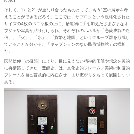
PARC]
そして、1）と2）が重なり合ったものとして、もう1室の展示を考
えることができるだろう。ここでは、サブロクという規格化された
サイズの4枚のベニヤ板の上に、拾遺物に手を加えたさまざまなオ
ブジェや写真が貼り付けられ、それぞれのパネルが「恋愛成就の迷
信」、「火」、「水」、「貨幣と地図」というグループ群を形成し
ていることが分かる。「キャプションのない民俗博物館」の様相
だ。
民間信仰（の擬態）により、目に見えない精神的価値や想念を美的
に再構築してきた「豊饒史」は、文化史的フレーム／美術の制度的
フレームを自己言及的に内在させ、より拡がりをもって展開しつつ
ある。