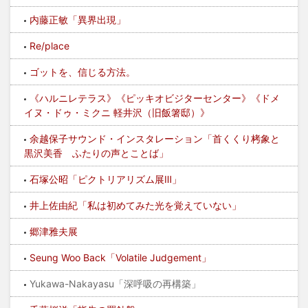
内藤正敏「異界出現」
Re/place
ゴットを、信じる方法。
《ハルニレテラス》《ピッキオビジターセンター》《ドメ
イヌ・ドゥ・ミクニ 軽井沢（旧飯箸邸）》
余越保子サウンド・インスタレーション「首くくり栲象と
黒沢美香 ふたりの声とことば」
石塚公昭「ピクトリアリズム展Ⅲ」
井上佐由紀「私は初めてみた光を覚えていない」
郷津雅夫展
Seung Woo Back「Volatile Judgement」
Yukawa-Nakayasu「深呼吸の再構築」