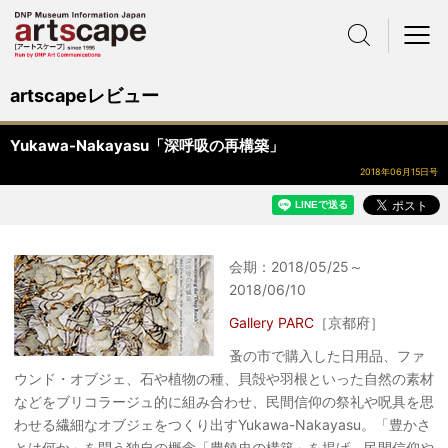
サイト内検索
メニュー
artscapeレビュー
Yukawa-Nakayasu「深呼吸の再構築」
2018年06月15日号
会期：2018/05/25～
2018/06/10
Gallery PARC
［京都府］
蚤の市で購入した日用品、ファ
ウンド・オブジェ、石や植物の種、貝殻や羽根といった自然の素材
などをブリコラージュ的に組み合わせ、民間信仰の祭礼や呪具を思
わせる繊細なオブジェをつくり出すYukawa-Nakayasu。「豊かさ
とは何か」を問う独自の概念「豊饒史の構築」を掲げ、民間信仰や