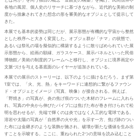
各地の風習、個人史のリサーチに基づきながら、近代的な美術の制
度から捨象されてきた想念の形を審美的なオブジェとして提示して
きた。
本展でも基本的姿勢は同じだが、展示形態が有機的な宇宙から整然
とした秩序へと大きく変質した。オブジェ群が「ナマ」の状態で、
あるいは祭礼の場を擬似的に構築するように散りばめられていた展
示形態から、絵画の額縁、ガラスケース、展示パネルといった民俗
博物館／美術の制度的フレームへと移行し、オブジェに境界画定や
文脈づけを与える基底面のレイヤーが追加されている。
本展での展示のストーリーは、以下のように描けるだろう。まず第
1室では、「火、光、熱」をキーワードに連想的に繋がるファウン
ド・オブジェとイメージ（写真、映像）が接合される。例えば、
「野焼き」の写真が、炎の焦げ痕のついた木材のフレームに入れら
れ、写真の中央から伸びたパイプには焦げた布が巻き付けられて松
明を思わせるが、先端で輝くのは炎ではなく人工的な電球である。
溶岩や太陽の写真が「自然界の火や光」を示す一方、焦げ跡のつい
た布には金継ぎのような装飾が施され、破壊が新たな価値を生み出
すことを示唆する。ここに、重ねられた2つの意味を読み込むこと