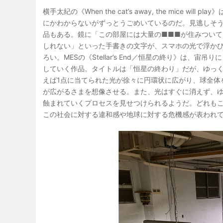
横手太紀の《When the cat’s away, the mice
にかわからないがずっとうごめいているのだ。見逃しそうになる
品もある。鏡に「この部屋には大量の■■■が住みつい
しれない」といった手書きの文字が、スマホの光で浮か
ろい。MESの《Stellar’s End／恒星の終り》は
していく作品。タイトルは「恒星の終わり」だが、ゆっ
えば1点に当てられた光が徐々に円環状に広がり、球全体
が広がるさまを想像させる。また、光はすぐに消えず、
蝕まれていくプロセスを見せつけられるようだ。どれも
この社会に対する違和感や地球に対する危機感が表われ