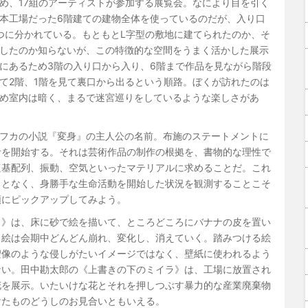
め、17組のアーティストが参加する展覧会。なにより目を引く
本工場だった6階建ての建物全体を使っているのだが、入り口
つに分かれている。もともとL字型の敷地に建てられたのか、そ
したのか知らないが、この特徴的な空間をうまく活かした展示
にあるため3階の入り口から入り、6階まで作品を見ながら階段
て2階、1階を見て裏口から出るという順路。ぼくが訪れたのは
め室内は暗く、まるで迷宮巡りをしているような楽しさがあ
フカの小説『変身』の主人公の名前。布施のステートメントに
考を開始する。それは芸術作品の制作の根拠を、書物的な理性で
塩基配列、振動、空気といったマテリアルに求めることだ。これ
ことなく、身勝手な生命活動を開始した状況を観測することこそ
順にピックアップしてみよう。
）》は、床に砂で絵を描いて、ところどころにバナナの皮を置い
、絵は会期中どんどん崩れ、変化し、消えていく。踏みつける絵
聖像のような侵しがたいイメージではなく、壁紙に使われるよう
ない。田中勘太郎の《上書きの下のミイラ》は、工場に放置され
花を展示。いたいけな花とそれを押しつぶす暴力的な産業廃棄物
けたものどうしのお見合いともいえる。