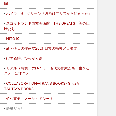
園」
パメラ・B・グリーン『映画はアリスから始まった』
スコットランド国立美術館 THE GREATS 美の巨
匠たち
NITO10
新・今日の作家展2021 日常の輪郭／百瀬文
けずる絵、ひっかく絵
リアル（写実）のゆくえ 現代の作家たち 生きる
こと、写すこと
COLLABORATION─TRANS BOOKS×GINZA
TSUTAYA BOOKS
竹久直樹「スーサイドシート」
惑星ザムザ