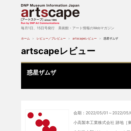
毎月1日、15日号発行 美術館・アート情報のWebマガジン
ホーム
レビュー／プレビュー
artscapeレビュー
惑星ザムザ
artscapeレビュー
惑星ザムザ
会期：2022/05/01～2022/05/0
小高製本工業株式会社 跡地［