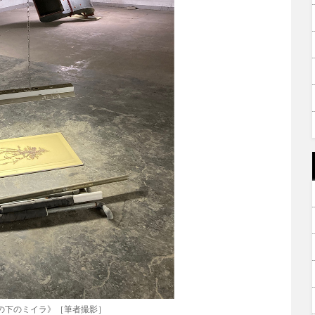
の下のミイラ》［筆者撮影］