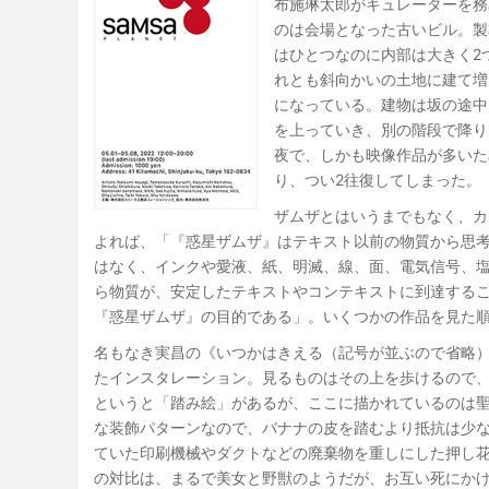
布施琳太郎がキュレーターを務
のは会場となった古いビル。製
はひとつなのに内部は大きく2
れとも斜向かいの土地に建て増
になっている。建物は坂の途中
を上っていき、別の階段で降り
夜で、しかも映像作品が多いた
り、つい2往復してしまった。
ザムザとはいうまでもなく、カ
よれば、「『惑星ザムザ』はテキスト以前の物質から思
はなく、インクや愛液、紙、明滅、線、面、電気信号、
ら物質が、安定したテキストやコンテキストに到達する
『惑星ザムザ』の目的である」。いくつかの作品を見た
名もなき実昌の《いつかはきえる（記号が並ぶので省略
たインスタレーション。見るものはその上を歩けるので
というと「踏み絵」があるが、ここに描かれているのは
な装飾パターンなので、バナナの皮を踏むより抵抗は少
ていた印刷機械やダクトなどの廃棄物を重しにした押し
の対比は、まるで美女と野獣のようだが、お互い死にか