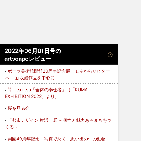
2022年06月01日号の
artscapeレビュー
ポーラ美術館開館20周年記念展 モネからリヒター
へ ─ 新収蔵作品を中心に
筒｜tsu-tsu『全体の奉仕者』（「KUMA
EXHIBITION 2022」より）
桜を見る会
「都市デザイン 横浜」展 ～個性と魅⼒あるまちをつ
くる～
開園40周年記念「写真で紡ぐ、思い出の中の動物