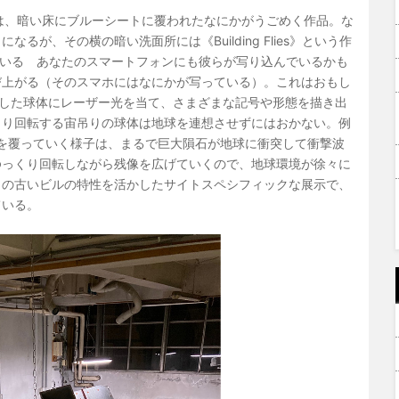
 will play》は、暗い床にブルーシートに覆われたなにかがうごめく作品。な
が、その横の暗い洗面所には《Building Flies》という作
ている あなたのスマートフォンにも彼らが写り込んでいるかも
び上がる（そのスマホにはなにかが写っている）。これはおもし
、宙吊りにした球体にレーザー光を当て、さまざまな記号や形態を描き出
くり回転する宙吊りの球体は地球を連想させずにはおかない。例
を覆っていく様子は、まるで巨大隕石が地球に衝突して衝撃波
ゆっくり回転しながら残像を広げていくので、地球環境が徐々に
この古いビルの特性を活かしたサイトスペシフィックな展示で、
ている。