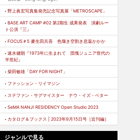
野上眞宏写真集発売記念写真展「METROSCAPE」
BASE ART CAMP #02 第2期生 成果発表 演劇ルー
ト公演『三』
FOCUS＃5 麥生田兵吾 色堰き空割き息返かかか
速水健朗『1973年に生まれて 団塊ジュニア世代の
半世紀』
柴田敏雄「DAY FOR NIGHT」
ファッション・リイマジン
ステファン・サグマイスター ナウ・イズ・ベター
SeMA NANJI RESIDENCY Open Studio 2023
カタログ＆ブックス | 2023年9月15日号［近刊編］
ジャンルで見る