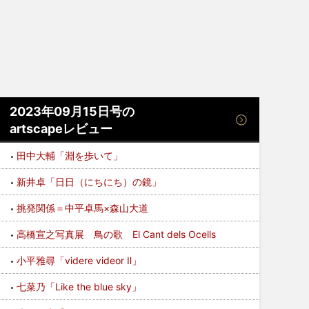
2023年09月15日号の
artscapeレビュー
田中大輔「淵を歩いて」
新井卓「日日（にちにち）の鏡」
挑発関係＝中平卓馬×森山大道
高橋宣之写真展 鳥の歌 El Cant dels Ocells
小平雅尋「videre videor Ⅱ」
七菜乃「Like the blue sky」