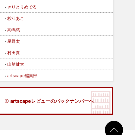
きりとりめでる
杉江あこ
高嶋慈
星野太
村田真
山﨑健太
artscape編集部
artscapeレビューのバックナンバーへ