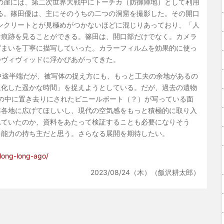
の崖には、第二次世界大戦中にトーチカ（防御陣地）として利用
る。篠田優は、主にそのうちの二つの洞窟を撮影した。その開口
ンクリートとが見極めがつかないほどに混じりあっており、「人
な痕跡を見ることができる。篠田は、開口部だけでなく。カメラ
ずまいを丁寧に描写していった。カラーフィルムを効果的に使っ
つヴィヴィッドに浮かびあがってきた。
中途半端だが、被写体の捉え方にも、もっと工夫の余地があるの
象化した遥かな時間」を捉えようとしている。だが、過去の遺物
の中に置き去りにされたビニールボート（？）が写っている面
本各地に広げてほしいし、現代の空気感をもっと積極的に取り入
れていたのか、資料をあたって検証することも必要になりそう
る能力の持ち主だと思う。さらなる展開を期待したい。
-long-long-ago/
2023/08/24（木）（飯沢耕太郎）