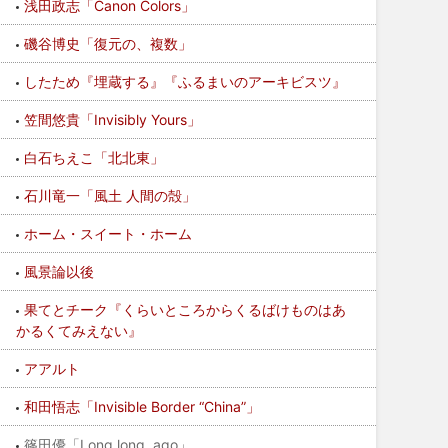
浅田政志「Canon Colors」
磯谷博史「復元の、複数」
したため『埋蔵する』『ふるまいのアーキビスツ』
笠間悠貴「Invisibly Yours」
白石ちえこ「北北東」
石川竜一「風土 人間の殻」
ホーム・スイート・ホーム
風景論以後
果てとチーク『くらいところからくるばけものはあ
かるくてみえない』
アアルト
和田悟志「Invisible Border “China”」
篠田優「Long long, ago」