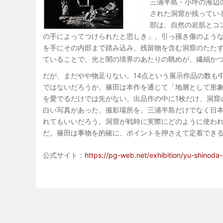
三浦半島・小坪の海辺
された洞窟が残ってい
部は、自然の岩肌とコ
の手によってつけられたと思しき」、引っ掻き傷のよう
を手にその内部まで踏み込み、残留物を含む洞窟のたた
ていることで、光と闇の境界のあたりの眺めが、繊細か
だが、まだやや物足りない。14点という展示作品の数も
ではないだろうか。篠田は本作を通じて「地層として形
を愛でるだけでは先がない。出品作の中に1枚だけ、洞窟
白い写真があった。撮影場所を、三浦半島だけでなく日
れてもいいだろう。洞窟が戦時に実際にどのように使わ
だ。篠田は事物を的確に、ポイントを押さえて定着でき
公式サイト：
https://pg-web.net/exhibition/yu-shinoda