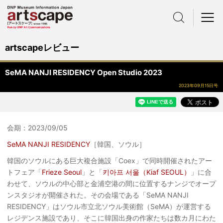
サイト内検索
メニュー
artscapeレビュー
SeMA NANJI RESIDENCY Open Studio 2023
2023年09月15日号
会期：2023/09/05
SeMA NANJI RESIDENCY
［韓国、ソウル］
韓国のソウルにある巨大複合施設「Coex」で同時開催されたアー
トフェア「
Frieze Seoul
」と「
키아프 서울（Kiaf SEOUL）
」に合
わせて、ソウルの中心部と金浦空港の間に位置するナンジでオープ
ンスタジオが開催された。その会場である「SeMA NANJI
RESIDENCY」はソウル市立北ソウル美術館（SeMA）が運営する
レジデンス施設であり、そこに韓国出身の作家たちは数カ月にわた