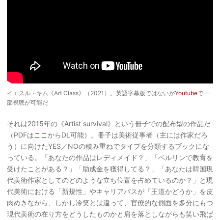
イエスル・キム《Art Class》（2021）。英語字幕版ではないが
Youtube
で一
部視聴が可能だ
それは2015年の《Artist survival》という冊子での配布型の作品だ
（PDFは
ここ
からDL可能）。冊子は美術従事者（主には作家だろ
う）に向けたYES／NOの積み重ねでタイプを分類するブックにな
っている。「あなたの作品はレディメイド？」「ベルリンで教育を
受けたことがある？」「助成金を獲得してる？」「あなたは韓国現
代美術作家としてのどのような立ち位置を占めているのか？」と現
代美術における「新規性」やキャリアパスが「王道かどうか」を皮
肉めきながら、しかし冷笑とは違って、官僚的な側面を多分にもつ
現代美術の在り方をどうしたものかと肩を落としながらも笑い飛ば