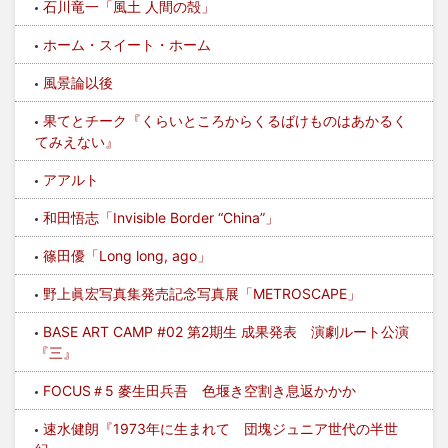
石川竜一「風土 人間の殻」
ホーム・スイート・ホーム
風景論以後
果てとチーク『くらいところからくるばけものはあかるく
てみえない』
アアルト
和田悟志「Invisible Border “China”」
篠田優「Long long, ago」
野上眞宏写真集発売記念写真展「METROSCAPE」
BASE ART CAMP #02 第2期生 成果発表 演劇ルート公演
『三』
FOCUS＃5 麥生田兵吾 色堰き空割き息返かかか
速水健朗『1973年に生まれて 団塊ジュニア世代の半世