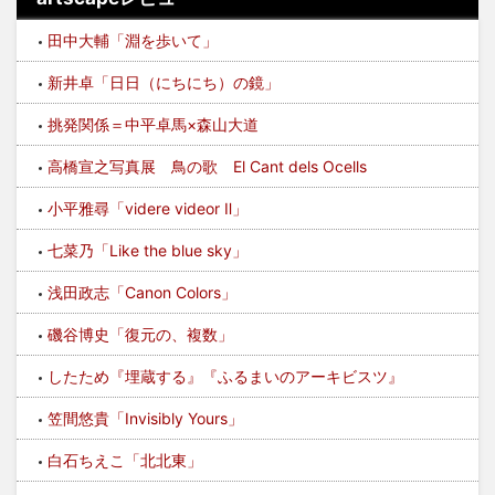
田中大輔「淵を歩いて」
新井卓「日日（にちにち）の鏡」
挑発関係＝中平卓馬×森山大道
高橋宣之写真展 鳥の歌 El Cant dels Ocells
小平雅尋「videre videor Ⅱ」
七菜乃「Like the blue sky」
浅田政志「Canon Colors」
磯谷博史「復元の、複数」
したため『埋蔵する』『ふるまいのアーキビスツ』
笠間悠貴「Invisibly Yours」
白石ちえこ「北北東」