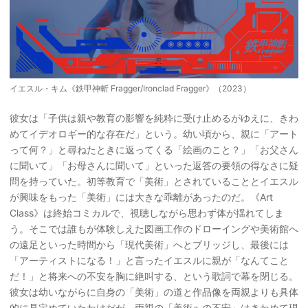
イエスル・キム《鉄甲神斬 Fragger/Ironclad Fragger》（2023）
彼女は「子供は親や教育の影響を純粋に受け止めるがゆえに、きわ
めてイデオロギー的な存在だ」という。幼い頃から、親に「アート
って何？」と尋ねたときに返ってくる「絵画のこと？」「お父さん
に聞いて」「お母さんに聞いて」といった返答の要領の得なさに疑
問を持っていた。初等教育で「美術」とされていることとイエスル
が興味をもった「美術」には大きな乖離があったのだ。《Art
Class》は終始コミカルで、視聴しながら思わず体が揺れてしま
う。そこでは誰もが体験しえた図画工作のドローイングや美術館へ
の遠足といった時間から「現代美術」へとブリッジし、最後には
「アーティストになる！」と言ったイエスルに親が「なんてこと
だ！」と将来への不安を胸に絶叫する、という歌詞で幕を閉じる。
彼女は幼いながらに自身の「美術」の道と作品像を両親よりも具体
的に見定めていたわけだが、両親の「美術への不安」はきわめて現