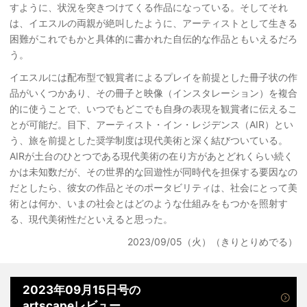
すように、状況を突きつけてくる作品になっている。そしてそれ
は、イエスルの両親が絶叫したように、アーティストとして生きる
困難がこれでもかと具体的に書かれた自伝的な作品ともいえるだろ
う。
イエスルには配布型で観賞者によるプレイを前提とした冊子状の作
品がいくつかあり、その冊子と映像（インスタレーション）を複合
的に使うことで、いつでもどこでも自身の表現を観賞者に伝えるこ
とが可能だ。目下、アーティスト・イン・レジデンス（AIR）とい
う、旅を前提とした奨学制度は現代美術と深く結びついている。
AIRが土台のひとつである現代美術の在り方があとどれくらい続く
かは未知数だが、その世界的な回遊性が同時代を担保する要因なの
だとしたら、彼女の作品とそのポータビリティは、社会にとって美
術とは何か、いまの社会とはどのような仕組みをもつかを照射す
る、現代美術性だといえると思った。
2023/09/05（火）（きりとりめでる）
2023年09月15日号の
artscapeレビュー