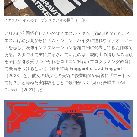
イエスル・キムのオープンスタジオの様子（一部）
とりわけ今回紹介したいのはイエスル・キム（Yesul Kim）だ。イ
エスルは幼少期からにナム・ジュン・パイクに憧れヴィデオ・アー
トを志し、映像インスタレーションを精力的に発表してきた作家で
ある。スタジオで主に展示されていたのは、親同士の憎しみの連鎖
を子供が引き受けつつそれをロボコン対戦（プログラミング教育）
で決着をつけるという《鉄甲神斬 Fragger/Ironclad Fragger》
（2023）と、彼女の幼少期の美術の授業時間や両親に「アートっ
て何？」と尋ねた実体験をもとに歌詞がつくられた合唱曲《Art
Class》（2021）だ。