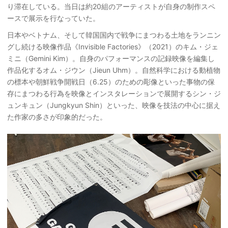
り滞在している。当日は約20組のアーティストが自身の制作スペ
ースで展示を行なっていた。
日本やベトナム、そして韓国国内で戦争にまつわる土地をランニン
グし続ける映像作品《Invisible Factories》（2021）のキム・ジェ
ミニ（Gemini Kim）。自身のパフォーマンスの記録映像を編集し
作品化するオム・ジウン（Jieun Uhm）。自然科学における動植物
の標本や朝鮮戦争開戦日（6.25）のための彫像といった事物の保
存にまつわる行為を映像とインスタレーションで展開するシン・ジ
ュンキュン（Jungkyun Shin）といった、映像を技法の中心に据え
た作家の多さが印象的だった。