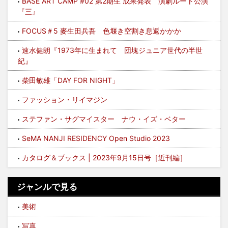
BASE ART CAMP #02 第2期生 成果発表 演劇ルート公演
『三』
FOCUS＃5 麥生田兵吾 色堰き空割き息返かかか
速水健朗『1973年に生まれて 団塊ジュニア世代の半世
紀』
柴田敏雄「DAY FOR NIGHT」
ファッション・リイマジン
ステファン・サグマイスター ナウ・イズ・ベター
SeMA NANJI RESIDENCY Open Studio 2023
カタログ＆ブックス | 2023年9月15日号［近刊編］
ジャンルで見る
美術
写真