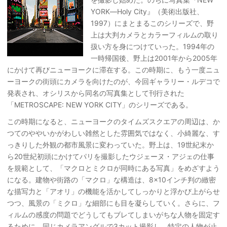
YORK―Holy City』（美術出版社、
1997）にまとまるこのシリーズで、野
上は大判カメラとカラーフィルムの取り
扱い方を身につけていった。1994年の
一時帰国後、野上は2001年から2005年
にかけて再びニューヨークに滞在する。この時期に、もう一度ニュ
ーヨークの街頭にカメラを向けたのが、今回ギャラリー・ルデコで
発表され、オシリスから同名の写真集として刊行された
「METROSCAPE: NEW YORK CITY」のシリーズである。
この時期になると、ニューヨークのタイムズスクエアの周辺は、か
つてのややいかがわしい雑然とした雰囲気ではなく、小綺麗な、す
っきりした外観の都市風景に変わっていた。野上は、19世紀末か
ら20世紀初頭にかけてパリを撮影したウジェーヌ・アジェの仕事
を規範として、「マクロとミクロが同時にある写真」をめざすよう
になる。建物や街路の「マクロ」な構造は、8×10インチ判の緻密
な描写力と「アオリ」の機能を活かしてしっかりと浮かび上がらせ
つつ、風景の「ミクロ」な細部にも目を凝らしていく。さらに、フ
ィルムの感度の問題でどうしてもブレてしまいがちな人物を固定す
るために、同じカメラアングルで3カット撮影し、特定の人物が止