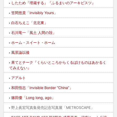
したため『埋蔵する』『ふるまいのアーキビスツ』
笠間悠貴「Invisibly Yours」
白石ちえこ「北北東」
石川竜一「風土 人間の殻」
ホーム・スイート・ホーム
風景論以後
果てとチーク『くらいところからくるばけものはあかるく
てみえない』
アアルト
和田悟志「Invisible Border “China”」
篠田優「Long long, ago」
野上眞宏写真集発売記念写真展「METROSCAPE」