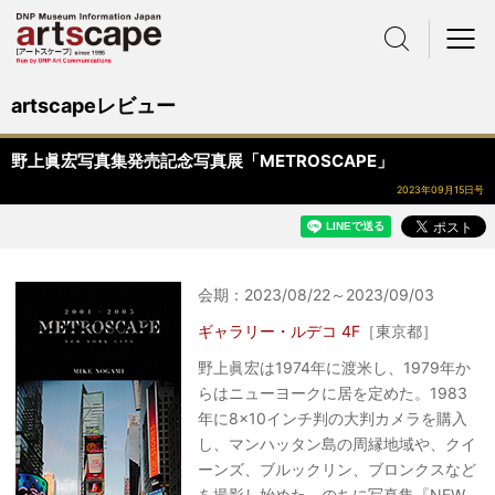
サイト内検索
メニュー
artscapeレビュー
野上眞宏写真集発売記念写真展「METROSCAPE」
2023年09月15日号
会期：2023/08/22～2023/09/03
ギャラリー・ルデコ 4F
［東京都］
野上眞宏は1974年に渡米し、1979年か
らはニューヨークに居を定めた。1983
年に8×10インチ判の大判カメラを購入
し、マンハッタン島の周縁地域や、クイ
ーンズ、ブルックリン、ブロンクスなど
を撮影し始めた。のちに写真集『NEW