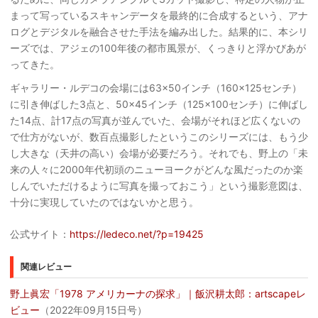
まって写っているスキャンデータを最終的に合成するという、アナ
ログとデジタルを融合させた手法を編み出した。結果的に、本シリ
ーズでは、アジェの100年後の都市風景が、くっきりと浮かびあが
ってきた。
ギャラリー・ルデコの会場には63×50インチ（160×125センチ）
に引き伸ばした3点と、50×45インチ（125×100センチ）に伸ばし
た14点、計17点の写真が並んでいた、会場がそれほど広くないの
で仕方がないが、数百点撮影したというこのシリーズには、もう少
し大きな（天井の高い）会場が必要だろう。それでも、野上の「未
来の人々に2000年代初頭のニューヨークがどんな風だったのか楽
しんでいただけるように写真を撮っておこう」という撮影意図は、
十分に実現していたのではないかと思う。
公式サイト：
https://ledeco.net/?p=19425
関連レビュー
野上眞宏「1978 アメリカーナの探求」｜飯沢耕太郎：artscapeレ
ビュー
（2022年09月15日号）