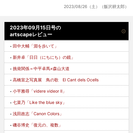
2023/08/26（土）（飯沢耕太郎）
2023年09月15日号の
artscapeレビュー
田中大輔「淵を歩いて」
新井卓「日日（にちにち）の鏡」
挑発関係＝中平卓馬×森山大道
高橋宣之写真展 鳥の歌 El Cant dels Ocells
小平雅尋「videre videor Ⅱ」
七菜乃「Like the blue sky」
浅田政志「Canon Colors」
磯谷博史「復元の、複数」