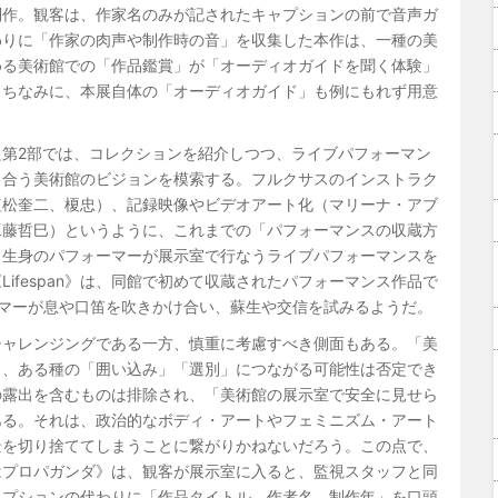
制作。観客は、作家名のみが記されたキャプションの前で音声ガ
わりに「作家の肉声や制作時の音」を収集した本作は、一種の美
める美術館での「作品鑑賞」が「オーディオガイドを聞く体験」
（ちなみに、本展自体の「オーディオガイド」も例にもれず用意
第2部では、コレクションを紹介しつつ、ライブパフォーマン
き合う美術館のビジョンを模索する。フルクサスのインストラク
植松奎二、榎忠）、記録映像やビデオアート化（マリーナ・アブ
工藤哲巳）というように、これまでの「パフォーマンスの収蔵方
、生身のパフォーマーが展示室で行なうライブパフォーマンスを
ifespan》は、同館で初めて収蔵されたパフォーマンス作品で
マーが息や口笛を吹きかけ合い、蘇生や交信を試みるようだ。
チャレンジングである一方、慎重に考慮すべき側面もある。「美
り、ある種の「囲い込み」「選別」につながる可能性は否定でき
の露出を含むものは排除され、「美術館の展示室で安全に見せら
ある。それは、政治的なボディ・アートやフェミニズム・アート
景を切り捨ててしまうことに繋がりかねないだろう。この点で、
はプロパガンダ》は、観客が展示室に入ると、監視スタッフと同
ャプションの代わりに「作品タイトル、作者名、制作年」を口頭