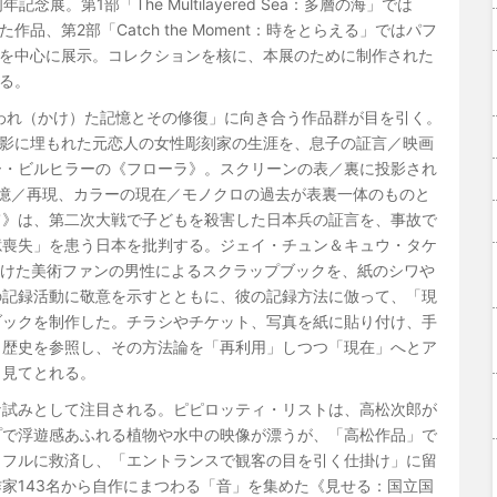
展。第1部「The Multilayered Sea：多層の海」では
品、第2部「Catch the Moment：時をとらえる」ではパフ
を中心に展示。コレクションを核に、本展のために制作された
る。
われ（かけ）た記憶とその修復」に向き合う作品群が目を引く。
影に埋もれた元恋人の女性彫刻家の生涯を、息子の証言／映画
ー・ビルヒラーの《フローラ》。スクリーンの表／裏に投影され
憶／再現、カラーの現在／モノクロの過去が表裏一体のものと
て》は、第二次大戦で子どもを殺害した日本兵の証言を、事故で
憶喪失」を患う日本を批判する。ジェイ・チュン＆キュウ・タケ
続けた美術ファンの男性によるスクラップブックを、紙のシワや
の記録活動に敬意を示すとともに、彼の記録方法に倣って、「現
ブックを制作した。チラシやチケット、写真を紙に貼り付け、手
、歴史を参照し、その方法論を「再利用」しつつ「現在」へとア
も見てとれる。
な試みとして注目される。ピピロッティ・リストは、高松次郎が
プで浮遊感あふれる植物や水中の映像が漂うが、「高松作品」で
ラフルに救済し、「エントランスで観客の目を引く仕掛け」に留
家143名から自作にまつわる「音」を集めた《見せる：国立国