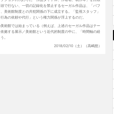
口頭で行ない、一切の記録化を禁止するセーガル作品は、「パフ
て、美術館制度との共犯関係の下に成立する。「監視スタッフ」
「行為の依頼や代行」という権力関係が浮上するのだ。
の美術館では始まっている（例えば、上述のセーガル作品はテー
に依拠する展示／美術館という近代的制度の中に、「時間軸の経
ろう。
2018/02/10（土）（高嶋慈）