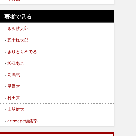
著者で見る
飯沢耕太郎
五十嵐太郎
きりとりめでる
杉江あこ
高嶋慈
星野太
村田真
山﨑健太
artscape編集部