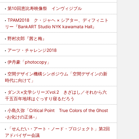
第10回恵比寿映像祭 インヴィジブル
TPAM2018 ク・ジャヘ × シアター、ディフィニト
リー『BankART Studio NYK kawamata Hall』
野村次郎『茜と梅』
アーツ・チャレンジ2018
伊丹豪「photocopy」
空間デザイン機構シンポジウム「空間デザインの新
時代に向けて」
ダンス×文学シリーズvol.2 きざはし／それから六
千五百年地球はぐっすり寝るだろう
小島久弥「Critical Point True Colors of the Ghost
-お化けの正体-」
「せんだい・アート・ノード・プロジェクト」第2回
アドバイザー会議