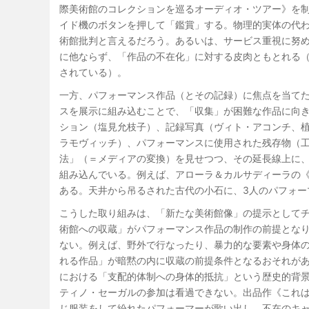
際美術館のコレクションを巡るオーディオ・ツアー》を
イド機のボタンを押して「鑑賞」する。物理的実体の代
術館批判と言えるだろう。あるいは、サービス重視に努
に他ならず、「作品の不在化」に対する皮肉ともとれる
されている）。
一方、パフォーマンス作品（とその記録）に焦点を当てた
スを展示に組み込むことで、「収集」が困難な作品に向
ション（塩見允枝子）、記録写真（ヴィト・アコンチ、
ラモヴィッチ）、パフォーマンスに使用された残存物（
法」（＝メディアの変換）を見せつつ、その延長線上に
組み込んでいる。例えば、アローラ＆カルサディーラの《L
ある。天井から吊るされた古代の小石に、3人のパフォー
こうした取り組みは、「新たな美術館像」の提示として
術館への収蔵」がパフォーマンス作品の制作の前提とな
ない。例えば、野外で行なったり、暴力的な要素や身体
れる作品」が暗黙の内に収蔵の前提条件となるおそれが
における「支配的体制への身体的抵抗」という歴史的背
ティノ・セーガルの参加は看過できない。出品作《これ
じ服装をして紛れたパフォーマーが歌い出し、不在のキ