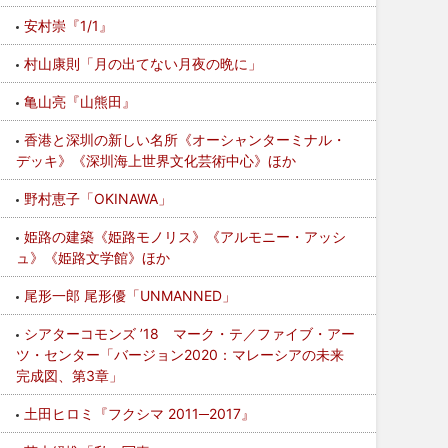
安村崇『1/1』
村山康則「月の出てない月夜の晩に」
亀山亮『山熊田』
香港と深圳の新しい名所《オーシャンターミナル・
デッキ》《深圳海上世界文化芸術中心》ほか
野村恵子「OKINAWA」
姫路の建築《姫路モノリス》《アルモニー・アッシ
ュ》《姫路文学館》ほか
尾形一郎 尾形優「UNMANNED」
シアターコモンズ ’18 マーク・テ／ファイブ・アー
ツ・センター「バージョン2020：マレーシアの未来
完成図、第3章」
土田ヒロミ『フクシマ 2011─2017』