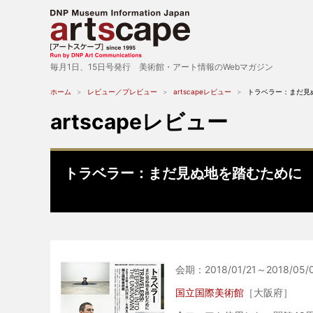
毎月1日、15日号発行 美術館・アート情報のWebマガジン
ホーム
レビュー／プレビュー
artscapeレビュー
トラベラー：まだ見
artscapeレビュー
トラベラー：まだ見ぬ地を踏むために
会期：2018/01/21～2018/05/
国立国際美術館
［大阪府］