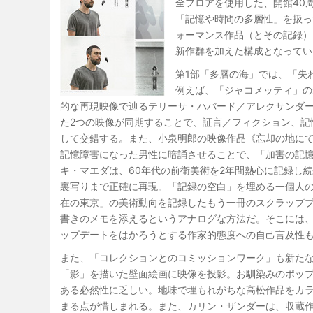
全フロアを使用した、開館40周年記念
「記憶や時間の多層性」を扱った作
ォーマンス作品（とその記録）
新作群を加えた構成となってい
第1部「多層の海」では、「失
例えば、「ジャコメッティ」の
的な再現映像で辿るテリーサ・ハバード／アレクサンダ
た2つの映像が同期することで、証言／フィクション、記
して交錯する。また、小泉明郎の映像作品《忘却の地に
記憶障害になった男性に暗誦させることで、「加害の記
キ・マエダは、60年代の前衛美術を2年間熱心に記録し
裏写りまで正確に再現。「記録の空白」を埋める一個人
在の東京」の美術動向を記録したもう一冊のスクラップ
書きのメモを添えるというアナログな方法だ。そこには
ップデートをはかろうとする作家的態度への自己言及性
また、「コレクションとのコミッションワーク」も新た
「影」を描いた壁面絵画に映像を投影。お馴染みのポッ
ある必然性に乏しい。地味で埋もれがちな高松作品をカ
まる点が惜しまれる。また、カリン・ザンダーは、収蔵作