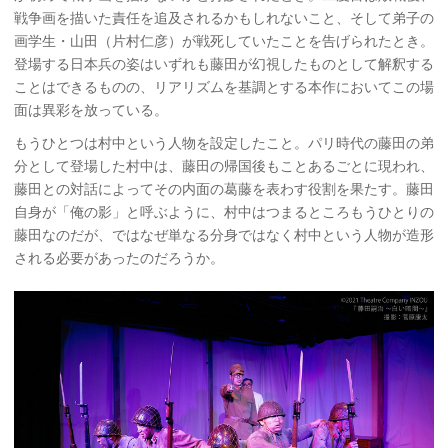
戦争画を描いた責任を追及されるかもしれないこと、そして弟子の
画学生・山田（片村仁彦）が戦死していたことを告げられたとき。
登場する日本兵の姿はいずれも藤田が幻視したものとして解釈する
ことはできるものの、リアリズムを基調とする本作においてこの場
面は異彩を放っている。
もうひとつは村中という人物を設定したこと。パリ時代の藤田の弟
分として登場した村中は、藤田の帰国後もことあるごとに現われ、
藤田との対話によってその内面の葛藤を表わす役割を果たす。藤田
自身が「俺の影」と呼ぶように、村中はつまるところもうひとりの
藤田なのだが、ではなぜ単なる分身ではなく村中という人物が造形
される必要があったのだろうか。