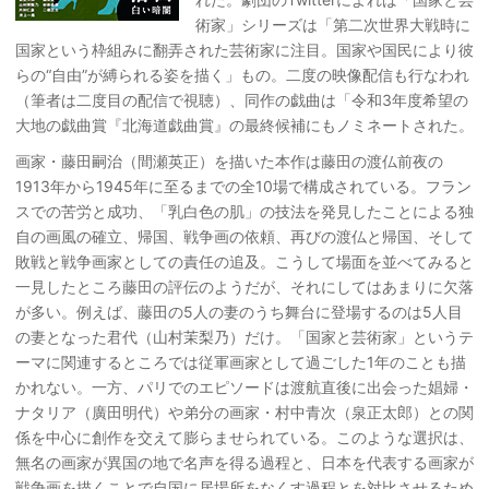
術家」シリーズは「第二次世界大戦時に
国家という枠組みに翻弄された芸術家に注目。国家や国民により彼
らの“自由”が縛られる姿を描く」もの。二度の映像配信も行なわれ
（筆者は二度目の配信で視聴）、同作の戯曲は「令和3年度希望の
大地の戯曲賞『北海道戯曲賞』の最終候補にもノミネートされた。
画家・藤田嗣治（間瀬英正）を描いた本作は藤田の渡仏前夜の
1913年から1945年に至るまでの全10場で構成されている。フラン
スでの苦労と成功、「乳白色の肌」の技法を発見したことによる独
自の画風の確立、帰国、戦争画の依頼、再びの渡仏と帰国、そして
敗戦と戦争画家としての責任の追及。こうして場面を並べてみると
一見したところ藤田の評伝のようだが、それにしてはあまりに欠落
が多い。例えば、藤田の5人の妻のうち舞台に登場するのは5人目
の妻となった君代（山村茉梨乃）だけ。「国家と芸術家」というテ
ーマに関連するところでは従軍画家として過ごした1年のことも描
かれない。一方、パリでのエピソードは渡航直後に出会った娼婦・
ナタリア（廣田明代）や弟分の画家・村中青次（泉正太郎）との関
係を中心に創作を交えて膨らませられている。このような選択は、
無名の画家が異国の地で名声を得る過程と、日本を代表する画家が
戦争画を描くことで自国に居場所をなくす過程とを対比させるため