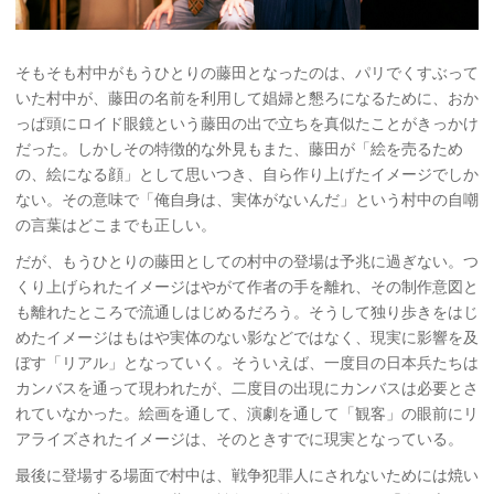
そもそも村中がもうひとりの藤田となったのは、パリでくすぶって
いた村中が、藤田の名前を利用して娼婦と懇ろになるために、おか
っぱ頭にロイド眼鏡という藤田の出で立ちを真似たことがきっかけ
だった。しかしその特徴的な外見もまた、藤田が「絵を売るため
の、絵になる顔」として思いつき、自ら作り上げたイメージでしか
ない。その意味で「俺自身は、実体がないんだ」という村中の自嘲
の言葉はどこまでも正しい。
だが、もうひとりの藤田としての村中の登場は予兆に過ぎない。つ
くり上げられたイメージはやがて作者の手を離れ、その制作意図と
も離れたところで流通しはじめるだろう。そうして独り歩きをはじ
めたイメージはもはや実体のない影などではなく、現実に影響を及
ぼす「リアル」となっていく。そういえば、一度目の日本兵たちは
カンバスを通って現われたが、二度目の出現にカンバスは必要とさ
れていなかった。絵画を通して、演劇を通して「観客」の眼前にリ
アライズされたイメージは、そのときすでに現実となっている。
最後に登場する場面で村中は、戦争犯罪人にされないためには焼い