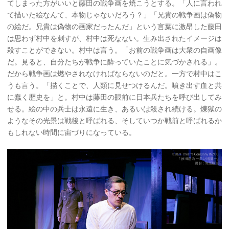
てしまった方がいいと藤田の戦争画を焼こうとする。「人に言われ
て描いた絵なんて、本物じゃないだろう？」「兄貴の戦争画は偽物
の絵だ。兄貴は偽物の画家だったんだ」という言葉に激昂した藤田
は思わず村中を刺すが、村中は死なない。生み出されたイメージは
殺すことができない。村中は言う。「お前の戦争画は大衆の自画像
だ。見ると、自分たちが戦争に酔っていたことに気づかされる」。
だから戦争画は燃やされなければならないのだと。一方で村中はこ
うも言う。「描くことで、人類に見せつけるんだ。噴き出す血と共
に蠢く歴史を」と。村中は藤田の眼前に日本兵たちを呼び出してみ
せる。絵の中の兵士は永遠に生き、あるいは殺され続ける。煉獄の
ようなその光景は戦後と呼ばれる、そしていつか戦前と呼ばれるか
もしれない時間に宙づりになっている。