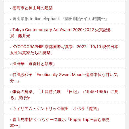
徳島市と神山町の建築
劇団印象-indian elephant-『藤田嗣治〜白い暗闇〜』
Tokyo Contemporary Art Award 2020-2022 受賞記念
展：藤井光
KYOTOGRAPHIE 京都国際写真祭 2022「10/10 現代日本
女性写真家たちの祝祭」
澤田華「避雷針と顛末」
谷澤紗和子「Emotionally Sweet Mood─情緒本位な甘い気
分─」
鎌倉の建築、「山口勝弘展 『日記』（1945-1955）に見
る」展ほか
ウィリアム・ケントリッジ演出 オペラ「魔笛」
青山見本帖 ショウケース展示「Paper Trip〜読む紙見
本〜」