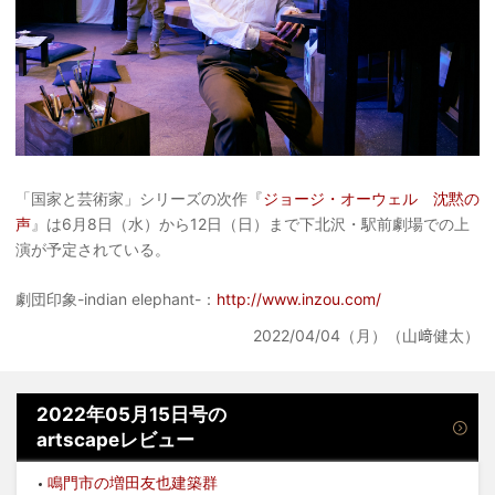
「国家と芸術家」シリーズの次作『
ジョージ・オーウェル 沈黙の
声
』は6月8日（水）から12日（日）まで下北沢・駅前劇場での上
演が予定されている。
劇団印象-indian elephant-：
http://www.inzou.com/
2022/04/04（月）（山﨑健太）
2022年05月15日号の
artscapeレビュー
鳴門市の増田友也建築群