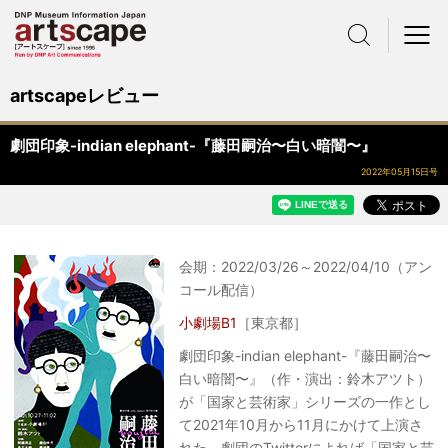
サイト内検索
メニュー
artscapeレビュー
劇団印象-indian elephant-『藤田嗣治〜白い暗闇〜』
2022年05月15日号
会期：2022/03/26～2022/04/10（アン
コール配信）
小劇場B1
［東京都］
劇団印象-indian elephant-『藤田嗣治〜
白い暗闇〜』（作・演出：鈴木アツト）
が「国家と芸術家」シリーズの一作とし
て2021年10月から11月にかけて上演さ
れた。劇団のTwitterによれば「国家と芸