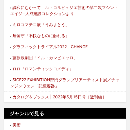
調和にむかって：ル・コルビュジエ芸術の第二次マシン・
エイジ─大成建設コレクションより
ミロコマチコ展「うみまとう」
居留守『不快なものに触れる』
グラフィックトライアル2022 ─CHANGE─
藤原歌劇団「イル・カンピエッロ」
ロロ『ロマンティックコメディ』
SICF22 EXHIBITION部門グランプリアーティスト展／チャ
ンジンウェン「記憶容器」
カタログ＆ブックス | 2022年5月15日号［近刊編］
ジャンルで見る
美術