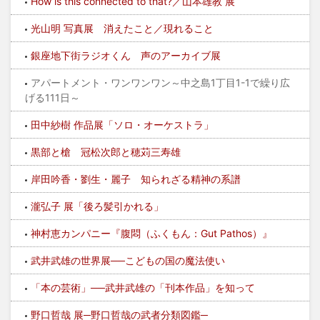
How is this connected to that?／山本雄教 展
光山明 写真展 消えたこと／現れること
銀座地下街ラジオくん 声のアーカイブ展
アパートメント・ワンワンワン～中之島1丁目1-1で繰り広
げる111日～
田中紗樹 作品展「ソロ・オーケストラ」
黒部と槍 冠松次郎と穂苅三寿雄
岸田吟香・劉生・麗子 知られざる精神の系譜
瀧弘子 展「後ろ髪引かれる」
神村恵カンパニー『腹悶（ふくもん：Gut Pathos）』
武井武雄の世界展──こどもの国の魔法使い
「本の芸術」──武井武雄の「刊本作品」を知って
野口哲哉 展─野口哲哉の武者分類図鑑─