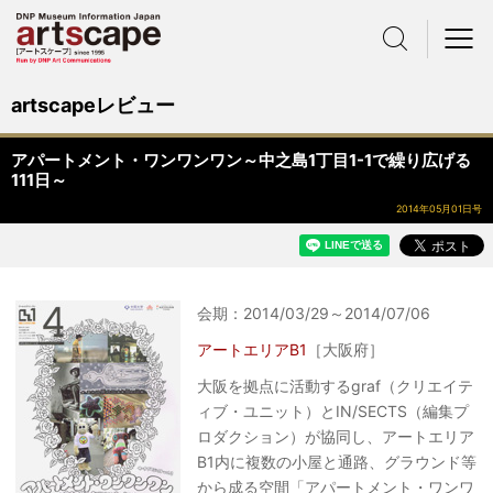
サイト内検索
メニュー
artscapeレビュー
アパートメント・ワンワンワン～中之島1丁目1-1で繰り広げる
111日～
2014年05月01日号
会期：2014/03/29～2014/07/06
アートエリアB1
［大阪府］
大阪を拠点に活動するgraf（クリエイテ
ィブ・ユニット）とIN/SECTS（編集プ
ロダクション）が協同し、アートエリア
B1内に複数の小屋と通路、グラウンド等
から成る空間「アパートメント・ワンワ