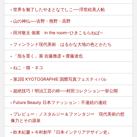
世界を魅了したやまとなでしこ──浮世絵美人帖
山の神仏──吉野・熊野・高野
田河敬太 個展 in the room─ひきこもらねば─
フィンランド現代美術 はるかな大地の色とかたち
「指を置く」展 佐藤雅彦＋齋藤達也
ねこ・猫・ネコ
第2回 KYOTOGRAPHIE 国際写真フェスティバル
超絶技巧！明治工芸の粋──村田コレクション一挙公開
Future Beauty 日本ファッション：不連続の連続
プレビュー：ノスタルジー＆ファンタジー 現代美術の想
像力とその源泉
鈴木紀慶＋今村創平『日本インテリアデザイン史』