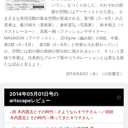
ンワン」をつくり出した。それぞれの部
屋や空間にはアーティストが入居し、さ
まざまな表現活動の集合空間が形成される。第1期（3～4月）の入
居者は、飯川雄大（美術家）、倉科直弘（写真家）、鈴木裕之（イ
ラストレーター）、高島一精（ファッションデザイナー）、
MASAGON（アーティスト）、203gow（編み師）の6組。今後、
第2期（4～5月）、第3期（5～6月）と作家が入れ替わっていく
が、空間には前の期の痕跡が部分的に残されるという。そういう意
味で本展は、往来的なグループ展やコラボレーションとは異なる新
たな試みと言えよう。
2014/04/02（水）（小吹隆文）
2014年05月01日号の
artscapeレビュー
続 木内貴志とその時代～さようならキウチさん～／続続
木内貴志とその時代～帰ってきたキウチさん～