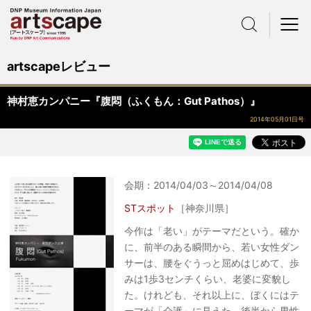
サイト内検索
メニュー
artscapeレビュー
神村恵カンパニー『腹悶（ふくもん：Gut Pathos）』
2014年05月01日号
会期：2014/04/03～2014/04/08
STスポット
［神奈川県］
今作は「老い」がテーマだという。確か
に、前半のある瞬間から、若い女性ダン
サーは、腰をぐうっと屈めはじめて、歩
みは1歩3センチくらい、老婆に変貌し
た。けれども、それ以上に、ぼくにはテ
ーマが「介護」に見えた。後半から男性