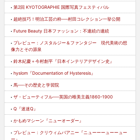
第2回 KYOTOGRAPHIE 国際写真フェスティバル
超絶技巧！明治工芸の粋──村田コレクション一挙公開
Future Beauty 日本ファッション：不連続の連続
プレビュー：ノスタルジー＆ファンタジー 現代美術の想
像力とその源泉
鈴木紀慶＋今村創平『日本インテリアデザイン史』
hyslom『Documentation of Hysteresis』
馬──その歴史と学習院
ザ・ビューティフル──英国の唯美主義1860-1900
Q『迷迷Q』
かもめマシーン『ニューオーダー』
プレビュー：クリウィムバアニー『ニューーーューーュー
ー』