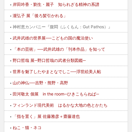
岸田吟香・劉生・麗子 知られざる精神の系譜
瀧弘子 展「後ろ髪引かれる」
神村恵カンパニー『腹悶（ふくもん：Gut Pathos）』
武井武雄の世界展──こどもの国の魔法使い
「本の芸術」──武井武雄の「刊本作品」を知って
野口哲哉 展─野口哲哉の武者分類図鑑─
世界を魅了したやまとなでしこ──浮世絵美人帖
山の神仏──吉野・熊野・高野
田河敬太 個展 in the room─ひきこもらねば─
フィンランド現代美術 はるかな大地の色とかたち
「指を置く」展 佐藤雅彦＋齋藤達也
ねこ・猫・ネコ