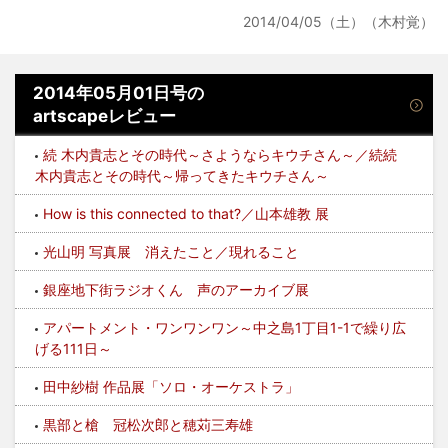
2014/04/05（土）（木村覚）
2014年05月01日号の
artscapeレビュー
続 木内貴志とその時代～さようならキウチさん～／続続
木内貴志とその時代～帰ってきたキウチさん～
How is this connected to that?／山本雄教 展
光山明 写真展 消えたこと／現れること
銀座地下街ラジオくん 声のアーカイブ展
アパートメント・ワンワンワン～中之島1丁目1-1で繰り広
げる111日～
田中紗樹 作品展「ソロ・オーケストラ」
黒部と槍 冠松次郎と穂苅三寿雄