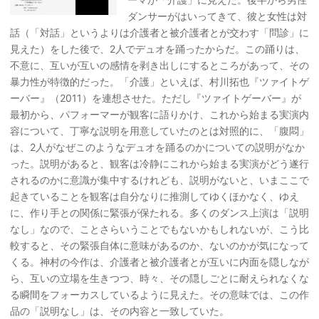
ダンサーがはいってきて、彼と女性は対
話（「対話」というよりは介護者と被介護者とが交わす「問診」に
見えた）をした後で、2人でデュオを踊ったからだ。この踊りは、
不意に、互いが互いの感情を剥き出しにするところがあって、その
暴力性が特徴的だった。「介護」といえば、村川拓也『ツァイトゲ
ーバー』（2011）を連想させた。ただし『ツァイトゲーバー』が
最初から、パフォーマーが観客に語りかけ、これから始まる実演内
容について、丁寧な説明を用意していたのとは対照的に、「腹悶」
は、2人がなぜこのようなデュオを踊るのかについての説明がなか
った。説明があると、観客は冷静にこれから始まる実演がどう遂行
されるのかに意識が集中するけれども、説明がないと、いまここで
起きていることを観客は自分なりに推測してゆくほかなく、ゆえ
に、作り手との関係に緊張が保たれる。多くのダンス上演は「説明
なし」なので、ことさらいうことでもないかもしれないが、こう比
較すると、その緊張自体に意味があるのか、ないのかが気になって
くる。神村の今作は、介護者と被介護者とが互いに内面を隠しなが
ら、互いの立場を生きつつ、時々、その隠しごとに耐えられなくな
る瞬間をフォーカスしているように見えた。その意味では、この作
品の「説明なし」は、その内容と一致していた。