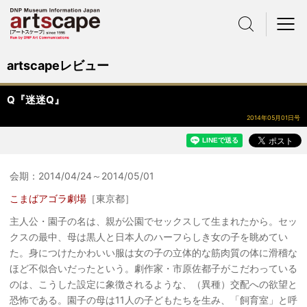
サイト内検索
メニュー
artscapeレビュー
Q『迷迷Q』
2014年05月01日号
会期：2014/04/24～2014/05/01
こまばアゴラ劇場
［東京都］
主人公・園子の名は、親が公園でセックスして生まれたから。セッ
クスの最中、母は黒人と日本人のハーフらしき女の子を眺めてい
た。身につけたかわいい服は女の子の立体的な筋肉質の体に滑稽な
ほど不似合いだったという。劇作家・市原佐都子がこだわっている
のは、こうした設定に象徴されるような、（異種）交配への欲望と
恐怖である。園子の母は11人の子どもたちを生み、「飼育室」と呼