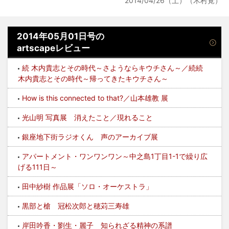
2014/04/26（土）（木村覚）
2014年05月01日号の
artscapeレビュー
続 木内貴志とその時代～さようならキウチさん～／続続
木内貴志とその時代～帰ってきたキウチさん～
How is this connected to that?／山本雄教 展
光山明 写真展 消えたこと／現れること
銀座地下街ラジオくん 声のアーカイブ展
アパートメント・ワンワンワン～中之島1丁目1-1で繰り広
げる111日～
田中紗樹 作品展「ソロ・オーケストラ」
黒部と槍 冠松次郎と穂苅三寿雄
岸田吟香・劉生・麗子 知られざる精神の系譜