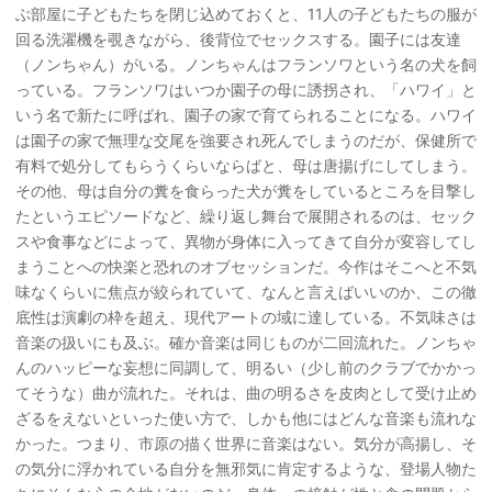
ぶ部屋に子どもたちを閉じ込めておくと、11人の子どもたちの服が
回る洗濯機を覗きながら、後背位でセックスする。園子には友達
（ノンちゃん）がいる。ノンちゃんはフランソワという名の犬を飼
っている。フランソワはいつか園子の母に誘拐され、「ハワイ」と
いう名で新たに呼ばれ、園子の家で育てられることになる。ハワイ
は園子の家で無理な交尾を強要され死んでしまうのだが、保健所で
有料で処分してもらうくらいならばと、母は唐揚げにしてしまう。
その他、母は自分の糞を食らった犬が糞をしているところを目撃し
たというエピソードなど、繰り返し舞台で展開されるのは、セック
スや食事などによって、異物が身体に入ってきて自分が変容してし
まうことへの快楽と恐れのオブセッションだ。今作はそこへと不気
味なくらいに焦点が絞られていて、なんと言えばいいのか、この徹
底性は演劇の枠を超え、現代アートの域に達している。不気味さは
音楽の扱いにも及ぶ。確か音楽は同じものが二回流れた。ノンちゃ
んのハッピーな妄想に同調して、明るい（少し前のクラブでかかっ
てそうな）曲が流れた。それは、曲の明るさを皮肉として受け止め
ざるをえないといった使い方で、しかも他にはどんな音楽も流れな
かった。つまり、市原の描く世界に音楽はない。気分が高揚し、そ
の気分に浮かれている自分を無邪気に肯定するような、登場人物た