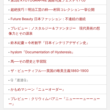
第2回 KYOTOGRAPHIE 国際写真フェスティバル
超絶技巧！明治工芸の粋──村田コレクション一挙公開
Future Beauty 日本ファッション：不連続の連続
プレビュー：ノスタルジー＆ファンタジー 現代美術の想
像力とその源泉
鈴木紀慶＋今村創平『日本インテリアデザイン史』
hyslom『Documentation of Hysteresis』
馬──その歴史と学習院
ザ・ビューティフル──英国の唯美主義1860-1900
Q『迷迷Q』
かもめマシーン『ニューオーダー』
プレビュー：クリウィムバアニー『ニューーーューーュー
ー』