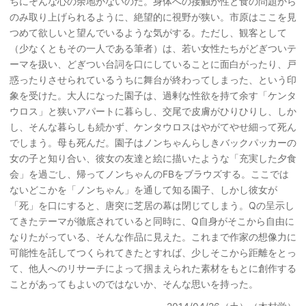
ちにそんな心の余地がないのだ。身体への接触が性と食の問題から
のみ取り上げられるように、絶望的に視野が狭い。市原はここを見
つめて欲しいと望んでいるような気がする。ただし、観客として
（少なくともその一人である筆者）は、若い女性たちがどぎついテ
ーマを扱い、どぎつい台詞を口にしていることに面白がったり、戸
惑ったりさせられているうちに舞台が終わってしまった、という印
象を受けた。大人になった園子は、過剰な性欲を持て余す「ケンタ
ウロス」と狭いアパートに暮らし、交尾で皮膚がひりひりし、しか
し、そんな暮らしも続かず、ケンタウロスはやがてやせ細って死ん
でしまう。母も死んだ。園子はノンちゃんらしきバックパッカーの
女の子と知り合い、彼女の友達と絵に描いたような「充実した夕食
会」を過ごし、帰ってノンちゃんのFBをブラウズする。ここでは
ないどこかを「ノンちゃん」を通して知る園子、しかし彼女が
「死」を口にすると、唐突に芝居の幕は閉じてしまう。Qの呈示し
てきたテーマが徹底されていると同時に、Q自身がそこから自由に
なりたがっている、そんな作品に見えた。これまで作家の想像力に
可能性を託してつくられてきたとすれば、少しそこから距離をとっ
て、他人へのリサーチによって掴まえられた素材をもとに創作する
ことがあってもよいのではないか、そんな思いを持った。