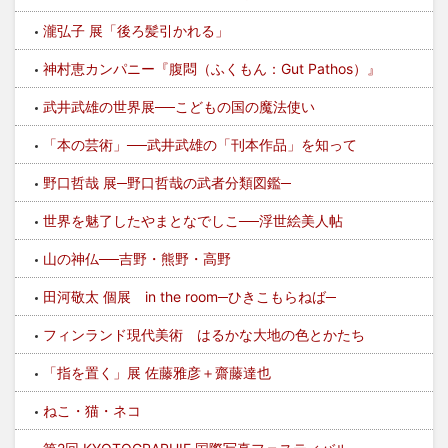
瀧弘子 展「後ろ髪引かれる」
神村恵カンパニー『腹悶（ふくもん：Gut Pathos）』
武井武雄の世界展──こどもの国の魔法使い
「本の芸術」──武井武雄の「刊本作品」を知って
野口哲哉 展─野口哲哉の武者分類図鑑─
世界を魅了したやまとなでしこ──浮世絵美人帖
山の神仏──吉野・熊野・高野
田河敬太 個展 in the room─ひきこもらねば─
フィンランド現代美術 はるかな大地の色とかたち
「指を置く」展 佐藤雅彦＋齋藤達也
ねこ・猫・ネコ