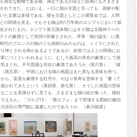
も身近な動物である猫。身近であるがゆえに絵画にもさまざま
されてきた。とはいえ、一口に猫が主題と言っても、画家や彫
いた文脈は多様である。猫を主題としたこの展覧会では、人間
との関係を見る。そもそも猫は約1万年前のエジプトにおいて穀
化されたもの。エジプト新王国末期にはオス猫は太陽神ラーの
テトの象徴として崇拝の対象とされた。序章「猫の誕生」に展
時代のブロンズの猫のうち頭部のみのものは、ミイラにされた
守り神とされる例があるようであるが、絵画では人との関係にお
ず家につくといわれるように、むしろ孤高の存在の象徴として描
は気まぐれ、不可思議な存在の象徴であろうか（第六章）。「猫
る（第五章）。中国における猫の画題はまた異なる意味を持つ。
とから、富貴を象徴する牡丹や、やはり長寿を意味する「耋（て
て描かれてきたという（第四章、第七章）。そうした画題の意味
うなことを意識せずに見ても、さまざまな猫の絵が集った、猫好
ラえもん」「ゴルゴ13」「猫カフェ」まで登場する図録の解説
じ渋谷区の専門館に遠慮したのであろうか。［新川徳彦］