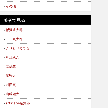
その他
著者で見る
飯沢耕太郎
五十嵐太郎
きりとりめでる
杉江あこ
高嶋慈
星野太
村田真
山﨑健太
artscape編集部