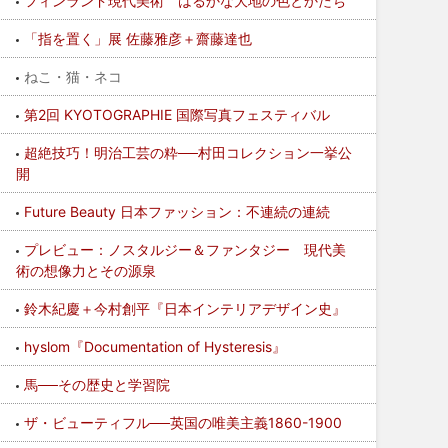
フィンランド現代美術 はるかな大地の色とかたち
「指を置く」展 佐藤雅彦＋齋藤達也
ねこ・猫・ネコ
第2回 KYOTOGRAPHIE 国際写真フェスティバル
超絶技巧！明治工芸の粋──村田コレクション一挙公
開
Future Beauty 日本ファッション：不連続の連続
プレビュー：ノスタルジー＆ファンタジー 現代美
術の想像力とその源泉
鈴木紀慶＋今村創平『日本インテリアデザイン史』
hyslom『Documentation of Hysteresis』
馬──その歴史と学習院
ザ・ビューティフル──英国の唯美主義1860-1900