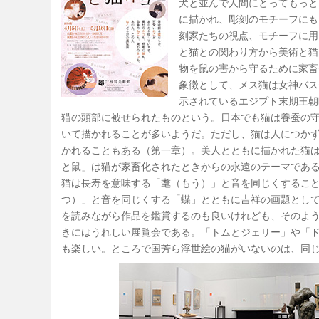
犬と並んで人間にとってもっと
に描かれ、彫刻のモチーフにも
刻家たちの視点、モチーフに用
と猫との関わり方から美術と猫
物を鼠の害から守るために家畜
象徴として、メス猫は女神バス
示されているエジプト末期王朝
猫の頭部に被せられたものという。日本でも猫は養蚕の
いて描かれることが多いようだ。ただし、猫は人につか
かれることもある（第一章）。美人とともに描かれた猫
と鼠」は猫が家畜化されたときからの永遠のテーマであ
猫は長寿を意味する「耄（もう）」と音を同じくするこ
つ）」と音を同じくする「蝶」とともに吉祥の画題とし
を読みながら作品を鑑賞するのも良いけれども、そのよ
きにはうれしい展覧会である。「トムとジェリー」や「ド
も楽しい。ところで国芳ら浮世絵の猫がいないのは、同