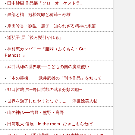
田中紗樹 作品展「ソロ・オーケストラ」
黒部と槍 冠松次郎と穂苅三寿雄
岸田吟香・劉生・麗子 知られざる精神の系譜
瀧弘子 展「後ろ髪引かれる」
神村恵カンパニー『腹悶（ふくもん：Gut
Pathos）』
武井武雄の世界展──こどもの国の魔法使い
「本の芸術」──武井武雄の「刊本作品」を知って
野口哲哉 展─野口哲哉の武者分類図鑑─
世界を魅了したやまとなでしこ──浮世絵美人帖
山の神仏──吉野・熊野・高野
田河敬太 個展 in the room─ひきこもらねば─