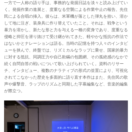
一方で一人称の語り手は、事務的な発掘日誌を淡々と読み上げてい
く。発掘作業の進展と、度重なる空襲による作業中止の報告。先住
民による合唱の挿入。彼らは、米軍機が落とした弾丸を拾い、溶か
して地に注ぎ、装身具に作り替えていたこと。それは、戦争という
暴力を溶かし、新たな形と力を与える一種の変身であり、度重なる
侵略と抑圧を潜り抜けて受け継がれてきた、軽やかな抵抗の作法で
はないかとナレーションは語る。当時の記憶を持つ人々のインタビ
ューを挟んで、終盤では、リズミカルなラップに乗せ、国家的暴力
に対する抵抗、同調圧力や自己欺瞞の包囲網、その孤絶感のなかで
続く自問自答の戦いについて歌い上げられていく。資料のリサー
チ、インタビュー、複数のナラティブの形式の並置により、可視化
されてこなかった歴史を多面的に語り直す本作はまた、先住民の歌
声や爆撃音、ラップのリズムと同期した字幕編集など、音楽的編集
が際立つ。