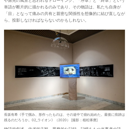
や旅先の風景と思われるドローイング、「序章」と「終章」という
単語が断片的に描かれるのみであり、その物語は、私たち自身が
「目」となって痛みの共有と親密な関係性を想像的に結び直しなが
ら、投影しなければならないのかもしれない。
長坂有希《手で掴み、形作ったものは、その途中で崩れ始めた。最後に痕跡は
残るのだろうか。02_ライオン》（2020） [撮影：植松琢麿]
物語的叙述、内省的主観、業務的な記録、記憶をもつ当事者の語