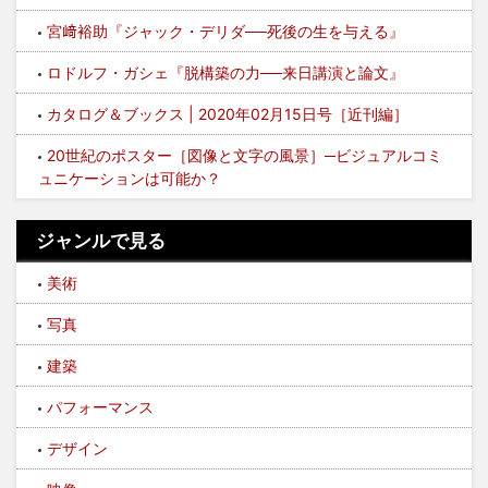
宮﨑裕助『ジャック・デリダ──死後の生を与える』
ロドルフ・ガシェ『脱構築の力──来日講演と論文』
カタログ＆ブックス | 2020年02月15日号［近刊編］
20世紀のポスター［図像と文字の風景］─ビジュアルコミ
ュニケーションは可能か？
ジャンルで見る
美術
写真
建築
パフォーマンス
デザイン