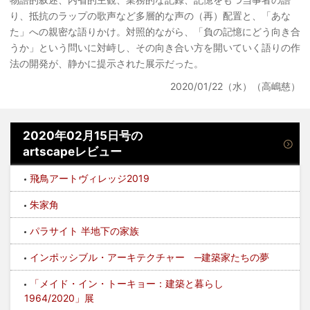
り、抵抗のラップの歌声など多層的な声の（再）配置と、「あな
た」への親密な語りかけ。対照的ながら、「負の記憶にどう向き合
うか」という問いに対峙し、その向き合い方を開いていく語りの作
法の開発が、静かに提示された展示だった。
2020/01/22（水）（高嶋慈）
2020年02月15日号の
artscapeレビュー
飛鳥アートヴィレッジ2019
朱家角
パラサイト 半地下の家族
インポッシブル・アーキテクチャー ─建築家たちの夢
「メイド・イン・トーキョー：建築と暮らし
1964/2020」展