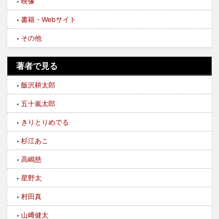
映像
書籍・Webサイト
その他
著者で見る
飯沢耕太郎
五十嵐太郎
きりとりめでる
杉江あこ
高嶋慈
星野太
村田真
山﨑健太