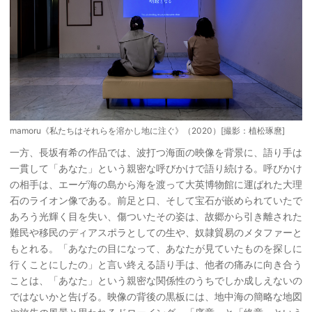
mamoru《私たちはそれらを溶かし地に注ぐ》（2020）[撮影：植松琢麿]
一方、長坂有希の作品では、波打つ海面の映像を背景に、語り手は
一貫して「あなた」という親密な呼びかけで語り続ける。呼びかけ
の相手は、エーゲ海の島から海を渡って大英博物館に運ばれた大理
石のライオン像である。前足と口、そして宝石が嵌められていたで
あろう光輝く目を失い、傷ついたその姿は、故郷から引き離された
難民や移民のディアスポラとしての生や、奴隷貿易のメタファーと
もとれる。「あなたの目になって、あなたが見ていたものを探しに
行くことにしたの」と言い終える語り手は、他者の痛みに向き合う
ことは、「あなた」という親密な関係性のうちでしか成しえないの
ではないかと告げる。映像の背後の黒板には、地中海の簡略な地図