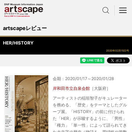
サイト内検索
メニュー
artscapeレビュー
HER/HISTORY
2020年02月15日号
会期：2020/01/17～2020/01/28
岸和田市立自泉会館
［大阪府］
アーティストの稲垣智子がキュレーター
を務める、「歴史」をテーマとしたグル
ープ展。「HISTORY」の前に付けられ
た「HER」が示唆するように、「男性」
「権力」「単一性」によって語られてき
た大文字の歴史／物語を、周縁性や複数