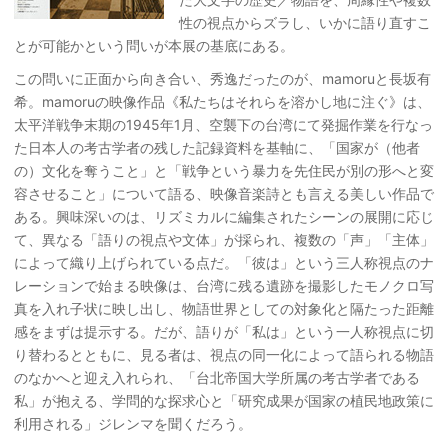
性の視点からズラし、いかに語り直すこ
とが可能かという問いが本展の基底にある。
この問いに正面から向き合い、秀逸だったのが、mamoruと長坂有
希。mamoruの映像作品《私たちはそれらを溶かし地に注ぐ》は、
太平洋戦争末期の1945年1月、空襲下の台湾にて発掘作業を行なっ
た日本人の考古学者の残した記録資料を基軸に、「国家が（他者
の）文化を奪うこと」と「戦争という暴力を先住民が別の形へと変
容させること」について語る、映像音楽詩とも言える美しい作品で
ある。興味深いのは、リズミカルに編集されたシーンの展開に応じ
て、異なる「語りの視点や文体」が採られ、複数の「声」「主体」
によって織り上げられている点だ。「彼は」という三人称視点のナ
レーションで始まる映像は、台湾に残る遺跡を撮影したモノクロ写
真を入れ子状に映し出し、物語世界としての対象化と隔たった距離
感をまずは提示する。だが、語りが「私は」という一人称視点に切
り替わるとともに、見る者は、視点の同一化によって語られる物語
のなかへと迎え入れられ、「台北帝国大学所属の考古学者である
私」が抱える、学問的な探求心と「研究成果が国家の植民地政策に
利用される」ジレンマを聞くだろう。