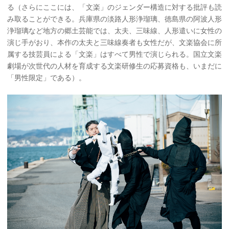
る（さらにここには、「文楽」のジェンダー構造に対する批評も読
み取ることができる。兵庫県の淡路人形浄瑠璃、徳島県の阿波人形
浄瑠璃など地方の郷土芸能では、太夫、三味線、人形遣いに女性の
演じ手がおり、本作の太夫と三味線奏者も女性だが、文楽協会に所
属する技芸員による「文楽」はすべて男性で演じられる。国立文楽
劇場が次世代の人材を育成する文楽研修生の応募資格も、いまだに
「男性限定」である）。