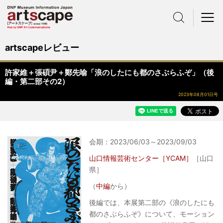
サイト内検索
メニュー
artscapeレビュー
許家維＋張碩尹＋鄭先喻「浪のしたにも都のさぶらふぞ」（後
編・第二部その2）
2023年08月01日号
会期：2023/06/03～2023/09/03
山口情報芸術センター［YCAM］
［山口
県］
（
中編
から）
後編では、本展第二部の《浪のしたにも
都のさぶらふぞ》について、モーション