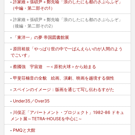
許家維＋張碩尹＋鄭先喻「浪のしたにも都のさぶらふぞ」
（中編・第二部その1）
許家維＋張碩尹＋鄭先喻「浪のしたにも都のさぶらふぞ」
（後編・第二部その2）
「東洋一」の夢 帝国図書館展
原田裕規「やっぱり世の中で一ばんえらいのが人間のよう
でごいす」
蔡國強 宇宙遊 ─＜原初火球＞から始まる
甲斐荘楠音の全貌 絵画、演劇、映画を越境する個性
スペインのイメージ：版画を通じて写し伝わるすがた
Under35／Over35
川俣正「アパートメント・プロジェクト」1982-86 ドキュ
メント展～TETRA-HOUSEを中心に～
PMQと大館