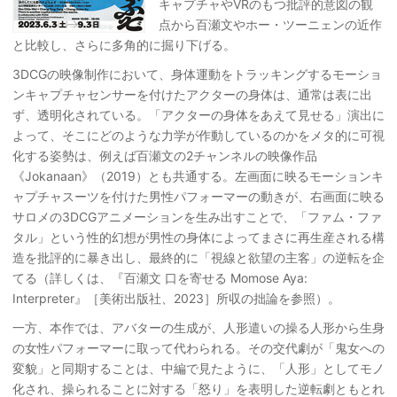
キャプチャやVRのもつ批評的意図の観
点から百瀬文やホー・ツーニェンの近作
と比較し、さらに多角的に掘り下げる。
3DCGの映像制作において、身体運動をトラッキングするモーショ
ンキャプチャセンサーを付けたアクターの身体は、通常は表に出
ず、透明化されている。「アクターの身体をあえて見せる」演出に
よって、そこにどのような力学が作動しているのかをメタ的に可視
化する姿勢は、例えば百瀬文の2チャンネルの映像作品
《Jokanaan》（2019）とも共通する。左画面に映るモーションキ
ャプチャスーツを付けた男性パフォーマーの動きが、右画面に映る
サロメの3DCGアニメーションを生み出すことで、「ファム・ファ
タル」という性的幻想が男性の身体によってまさに再生産される構
造を批評的に暴き出し、最終的に「視線と欲望の主客」の逆転を企
てる（詳しくは、『百瀬文 口を寄せる Momose Aya:
Interpreter』［美術出版社、2023］所収の拙論を参照）。
一方、本作では、アバターの生成が、人形遣いの操る人形から生身
の女性パフォーマーに取って代わられる。その交代劇が「鬼女への
変貌」と同期することは、中編で見たように、「人形」としてモノ
化され、操られることに対する「怒り」を表明した逆転劇ともとれ