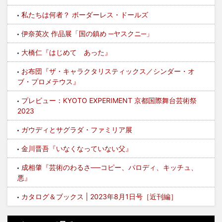
私たちは何者？ ボーダーレス・ドールズ
伊奈英次 作品展「国の鎮め ─ヤスクニ─」
大橋仁『はじめて あった』
お布団『ザ・キャラクタリスティックス／シンダー・オ
ブ・プロメテウス』
プレビュー：KYOTO EXPERIMENT 京都国際舞台芸術祭
2023
ガウディとサグラダ・ファミリア展
金川晋吾『いなくなっていない父』
成相肇『芸術のわるさ──コピー、パロディ、キッチュ、
悪』
カタログ＆ブックス | 2023年8月1日号［近刊編］