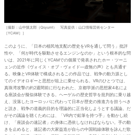
［撮影：山中慎太郎（Qsyum!） 写真提供：山口情報芸術センター
［YCAM］］
このように、「日本の植民地支配の歴史をVRを通して問う」批評
性や、「何が時代を駆動させるエンジンなのか」という根本的な問
いは、2021年に同じくYCAMでの個展で発表されたホー・ツーニ
ェンの近作《ヴォイス・オブ・ヴォイド―虚無の声》とも共通す
る。映像とVR体験で構成されるこの作品では、戦争の動力源とし
てのイデオロギーと思想が俎上に乗せられる。VRのひとつでは、
真珠湾攻撃の約2週間前に行なわれた、京都学派の思想家4名によ
る座談会が擬似体験できる。ヘーゲルの歴史哲学を批判的に乗り越
え、没落したヨーロッパに代わって日本が歴史の推進力を担うべき
と説き、戦争の道義的目的を理論的に正当化しようとする議論。だ
がその議論を聴くためには、「VR内で鉛筆を持つ手」を動かし続
け、「座談会の速記者」の身体に憑依しなければならない。手の動
きを止めると、速記者の大家益造が自らの中国戦線体験を詠んだ歌