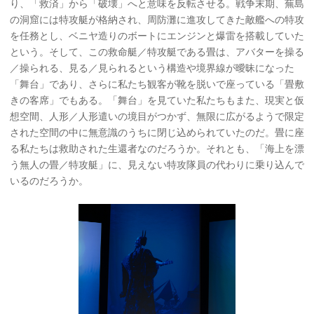
り、「救済」から「破壊」へと意味を反転させる。戦争末期、蕪島
の洞窟には特攻艇が格納され、周防灘に進攻してきた敵艦への特攻
を任務とし、ベニヤ造りのボートにエンジンと爆雷を搭載していた
という。そして、この救命艇／特攻艇である畳は、アバターを操る
／操られる、見る／見られるという構造や境界線が曖昧になった
「舞台」であり、さらに私たち観客が靴を脱いで座っている「畳敷
きの客席」でもある。「舞台」を見ていた私たちもまた、現実と仮
想空間、人形／人形遣いの境目がつかず、無限に広がるようで限定
された空間の中に無意識のうちに閉じ込められていたのだ。畳に座
る私たちは救助された生還者なのだろうか。それとも、「海上を漂
う無人の畳／特攻艇」に、見えない特攻隊員の代わりに乗り込んで
いるのだろうか。