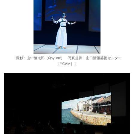
［撮影：山中慎太郎（Qsyum!） 写真提供：山口情報芸術センター
［YCAM］］