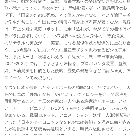
集から、戦場の凄惨さ、反戦、京都学派への辛辣な批判を詠んだ短
歌が聴こえてくる。別のVRでは、学徒動員が迫った戦局悪化の状
況下、「国家のために死ぬことで個人が神となる」という論理を若
い学生たちに語った田辺元の講演を読み上げる声が響くなか、観客
は「海上を飛ぶ戦闘ロボット」に乗り込むが、やがてその機体はバ
ラバラに崩壊していく。「VR世界への没入＝身体の一時的消滅」
のリテラルな実践が、「英霊」になる擬似体験と戦慄的に重なり合
う。この戦闘ロボはガンダムの量産型ザクを思わせるビジュアル
だ。またホーは、続編といえる「百鬼夜行」展（豊田市美術館、
2021-2022）では、さまざまな妖怪を、プロパガンダ装置、監視
網、石油資源を目的とした侵略、歴史の健忘症などに読み替え、ア
ニメーションで表現した。
かつて日本が侵略したシンガポールと植民地化した台湾という、現
在の日本の「外部」から、VRというテクノロジーを介して歴史を
再批評すること。本展の作家の一人である許家維とホーは、アジ
ア・アート・ビエンナーレ2019（台中）の共同キュレーションを
務めている。戦闘ロボット、アニメーション、妖怪、人形浄瑠璃と
いった「日本のアイコニックな文化や伝統芸能」を巧みに織り込み
ながら批評する姿勢も共通項といえる。時代を駆動させるエンジン