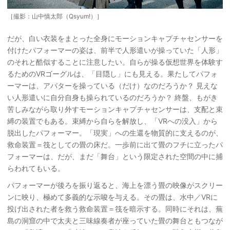
［撮影：山中慎太郎（Qsyum!）］
だが、白い衣装をまとった全身にモーションキャプチャセンサーを
付けたパフォーマーの姿は、前半で人形遣いが操っていた「人形」
のそれと酷似することに注意したい。自らが操る仮想世界を体験す
るためのVRゴーグルは、「目隠し」にも見える。果たしてパフォ
ーマーは、アバターを操っている（だけ）なのだろうか？ 見えな
い人形遣いに自分自身も操られているのだろうか？ 終盤、もがき
苦しみながら取り外すモーションキャプチャセンサーは、支配と束
縛の装置でもある。束縛から自らを解放し、「VRへの没入」から
脱出したパフォーマー。「現実」への生還を物質的に支えるのが、
救命装置＝筏としての畳の床だ。一歩前に出て畳のフチに立ったパ
フォーマーは、だが、まだ「舞台」という限定された空間の中に捕
らわれてもいる。
パフォーマーが後ろを振り返ると、海上を漂う畳の映像がスクリー
ンに映り、極めて多義的な示唆を与える。その畳は、水中／VRに
投げ出された者を救う救命装置＝筏を暗示する。同時にそれは、蕪
島の洞窟の中で太夫と三味線奏者が座っていた畳の舞台ともつなが