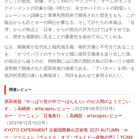
としての思想、砂糖、そしてVRのソースコード。ゲームやエンタ
テインメントの印象が強いVRだが、兵士やパイロットの戦場シミ
ュレーション訓練など軍事利用目的で開発された歴史ももち、この
観点からも許とホーの関心が重なる。そして許たちの本展は、「台
湾」からの視点と「日本」からの視点の片方だけでは不十分であ
り、歴史を複眼的に見ることの重要性を改めて示してくれる。
なお、製糖業が近代化と植民地主義、移民労働と不可分であること
を、「かつてハワイのサトウキビ畑に移民労働者を送り出した側」
の視点から扱うのが、同時期に山口県の周防大島の日本ハワイ移民
資料館で開催された原田裕規の個展である。「アバター」を用いる
批評的意図の違いも興味深く、同評をあわせて参照されたい。
関連レビュー
原田裕規「やっぱり世の中で一ばんえらいのが人間のようでごい
す」｜高嶋慈：artscapeレビュー
（2023年08月01日号）
ホー・ツーニェン「百鬼夜行」｜高嶋慈：artscapeレビュー
（2021年12月15日号）
KYOTO EXPERIMENT 京都国際舞台芸術祭 2021 AUTUMN ホ
ー・ツーニェン《ヴォイス・オブ・ヴォイド―虚無の声》| YCAM