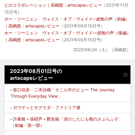
とのコラボレーション｜高嶋慈：artscapeレビュー
（2021年11月
15日号）
ホー・ツーニェン ヴォイス・オブ・ヴォイド─虚無の声（前編）
｜高嶋慈：artscapeレビュー
（2021年09月15日号）
ホー・ツーニェン ヴォイス・オブ・ヴォイド―虚無の声（後編）
｜高嶋慈：artscapeレビュー
（2021年09月15日号）
2023/06/24（土）（高嶋慈）
2023年08月01日号の
artscapeレビュー
坂口佳奈・二木詩織「そこら中のビュー The Journey
Through Everyday View」
ガウディとサグラダ・ファミリア展
許家維＋張碩尹＋鄭先喻「浪のしたにも都のさぶらふぞ」
（前編・第一部）