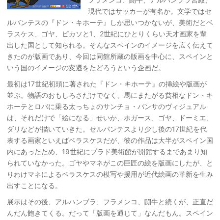
現代ではサッカーが有名か。文学ではセ
ルバンテスの『ドン・キホーテ』しか思いつかないが、美術だとベ
ラスケス、ゴヤ、ピカソと1、2世紀にひとりくらい天才画家を輩
出した国として知られる。そんなスペインのイメージを広く伝えて
きたのが版画であり、今回は同館所蔵の版画を中心に、スペインと
いう国のイメージの変遷をたどろうという企画だ。
最初は17世紀初頭に著された『ドン・キホーテ』の挿絵や版画が
並ぶ。物語のおもしろさだけでなく、馬にまたがる貧相なドン・キ
ホーテとロバに乗る太っちょのサンチョ・パンサのヴィジュアル
は、それだけで「絵になる」せいか、ホガース、ゴヤ、ドーミエ、
ダリなどが描いていきた。セルバンテスより少し後の17世紀を代
表する画家といえばベラスケスだが、彼の作品は大半がスペイン国
内にあったため、19世紀にプラド美術館が開館するまであまり知
られていなかった。ゴヤやマネがこの巨匠の絵を版画にしたが、と
りわけマネによるベラスケスの模写や援用が近代絵画の革新を生み
出すことになる。
展示はその後、アルハンブラ、フラメンコ、闘牛と続くが、正直だ
んだん飽きてくる。だって「版画を通じて」なんだもん。スペイン