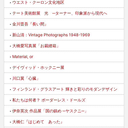
ウエスト・クーロン文化地区
テート美術館展 光 ─ターナー、印象派から現代へ
金川晋吾『長い間』
新山清：Vintage Photographs 1948-1969
大橋愛写真展「お裁縫箱」
Material, or
デイヴィッド・ホックニー展
川口翼「心臓」
フィンランド・グラスアート 輝きと彩りのモダンデザイン
私たちは何者？ ボーダーレス・ドールズ
伊奈英次 作品展「国の鎮め ─ヤスクニ─」
大橋仁『はじめて あった』