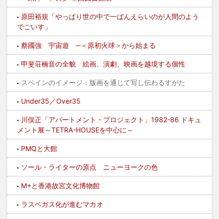
原田裕規「やっぱり世の中で一ばんえらいのが人間のよう
でごいす」
蔡國強 宇宙遊 ─＜原初火球＞から始まる
甲斐荘楠音の全貌 絵画、演劇、映画を越境する個性
スペインのイメージ：版画を通じて写し伝わるすがた
Under35／Over35
川俣正「アパートメント・プロジェクト」1982-86 ドキュ
メント展～TETRA-HOUSEを中心に～
PMQと大館
ソール・ライターの原点 ニューヨークの色
M+と香港故宮文化博物館
ラスベガス化が進むマカオ