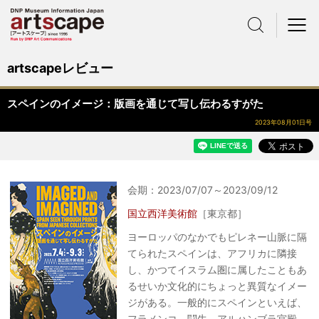
サイト内検索
メニュー
artscapeレビュー
スペインのイメージ：版画を通じて写し伝わるすがた
2023年08月01日号
会期：2023/07/07～2023/09/12
国立西洋美術館
［東京都］
ヨーロッパのなかでもピレネー山脈に隔
てられたスペインは、アフリカに隣接
し、かつてイスラム圏に属したこともあ
るせいか文化的にちょっと異質なイメー
ジがある。一般的にスペインといえば、
フラメンコ、闘牛、アルハンブラ宮殿、