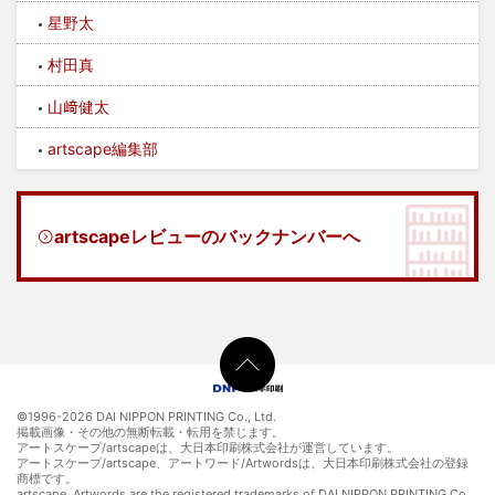
星野太
村田真
山﨑健太
artscape編集部
artscapeレビューのバックナンバーへ
©1996-
2026 DAI NIPPON PRINTING Co., Ltd.
掲載画像・その他の無断転載・転用を禁じます。
アートスケープ/artscapeは、大日本印刷株式会社が運営しています。
アートスケープ/artscape、アートワード/Artwordsは、大日本印刷株式会社の登録
商標です。
artscape, Artwords are the registered trademarks of DAI NIPPON PRINTING Co.,