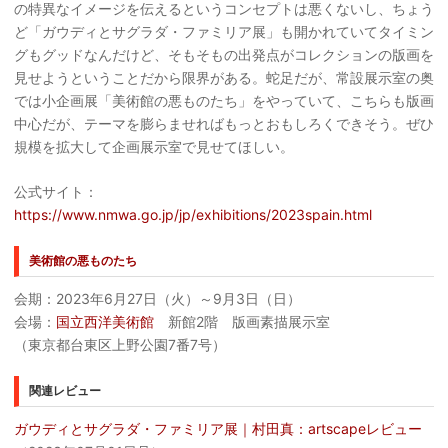
の特異なイメージを伝えるというコンセプトは悪くないし、ちょう
ど「ガウディとサグラダ・ファミリア展」も開かれていてタイミン
グもグッドなんだけど、そもそもの出発点がコレクションの版画を
見せようということだから限界がある。蛇足だが、常設展示室の奥
では小企画展「美術館の悪ものたち」をやっていて、こちらも版画
中心だが、テーマを膨らませればもっとおもしろくできそう。ぜひ
規模を拡大して企画展示室で見せてほしい。
公式サイト：
https://www.nmwa.go.jp/jp/exhibitions/2023spain.html
美術館の悪ものたち
会期：2023年6月27日（火）～9月3日（日）
会場：
国立西洋美術館
新館2階 版画素描展示室
（東京都台東区上野公園7番7号）
関連レビュー
ガウディとサグラダ・ファミリア展｜村田真：artscapeレビュー