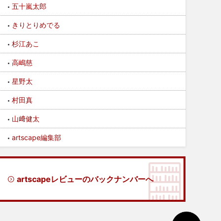
五十嵐太郎
きりとりめでる
杉江あこ
高嶋慈
星野太
村田真
山﨑健太
artscape編集部
artscapeレビューのバックナンバーへ