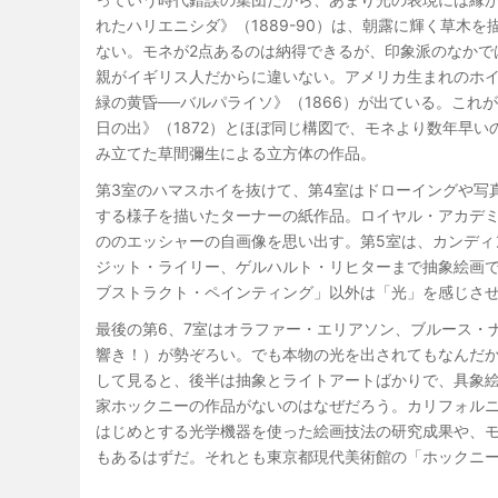
れたハリエニシダ》（1889-90）は、朝露に輝く草木
ない。モネが2点あるのは納得できるが、印象派のなかで
親がイギリス人だからに違いない。アメリカ生まれのホ
緑の黄昏──バルパライソ》（1866）が出ている。こ
日の出》（1872）とほぼ同じ構図で、モネより数年早
み立てた草間彌生による立方体の作品。
第3室のハマスホイを抜けて、第4室はドローイングや写
する様子を描いたターナーの紙作品。ロイヤル・アカデ
ののエッシャーの自画像を思い出す。第5室は、カンディ
ジット・ライリー、ゲルハルト・リヒターまで抽象絵画
ブストラクト・ペインティング」以外は「光」を感じさ
最後の第6、7室はオラファー・エリアソン、ブルース・
響き！）が勢ぞろい。でも本物の光を出されてもなんだ
して見ると、後半は抽象とライトアートばかりで、具象
家ホックニーの作品がないのはなぜだろう。カリフォル
はじめとする光学機器を使った絵画技法の研究成果や、
もあるはずだ。それとも東京都現代美術館の「ホックニ