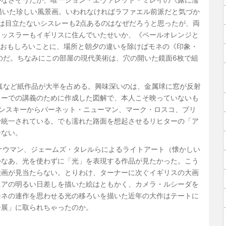
を描いた珍しい風景画。いわれなければラファエル前派だと気づか
は目立たないシスレーも2点あるのはなぜだろうと思ったが、両
イッスラーもイギリスに住んでいたせいか、《ペールオレンジと
れがおもしろいことに、場所と朝夕の違いを除けばモネの《印象・
いのだ。ちなみにこの部屋の現代美術は、穴の開いた鏡面6枚で組
真など紙作品が大半を占める。興味深いのは、金属球に窓が反射
ミーでの講義のために作成した図解で、本人こそ映っていないも
ンスキーからバーネット・ニューマン、マーク・ロスコ、ブリ
で統一されている。でも濡れた路面を想起させるリヒターの「ア
せない。
ナウマン、ジェームズ・タレルらによるライトアート（懐かしい
かなあ、光を使わずに「光」を表現する作品が見たかった。こう
絵画が見当たらない。とりわけ、ターナーに次ぐイギリスの大画
ニアの明るい日差しを描いた絵はともかく、カメラ・ルシーダを
モネの連作を思わせる光の移ろいを描いた近年の大作はテートに
ー展」に取られちゃったのか。