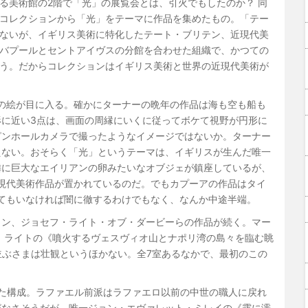
る美術館の2階で「光」の展覧会とは、引火でもしたのか？ 同
コレクションから「光」をテーマに作品を集めたもの。「テー
ないが、イギリス美術に特化したテート・ブリテン、近現代美
バプールとセントアイヴスの分館を合わせた組織で、かつての
う。だからコレクションはイギリス美術と世界の近現代美術が
の絵が目に入る。確かにターナーの晩年の作品は海も空も船も
に近い3点は、画面の周縁にいくに従ってボケて視野が円形に
ピンホールカメラで撮ったようなイメージではないか。ターナー
えない。おそらく「光」というテーマは、イギリスが生んだ唯一
隣に巨大なエイリアンの卵みたいなオブジェが鎮座しているが、
現代美術作品が置かれているのだ。でもカプーアの作品はタイ
ってもいなければ闇に徹するわけでもなく、なんか中途半端。
ィン、ジョセフ・ライト・オブ・ダービーらの作品が続く。マー
）、ライトの《噴火するヴェスヴィオ山とナポリ湾の島々を臨む眺
画が並ぶさまは壮観というほかない。全7室あるなかで、最初のこの
た構成。ラファエル前派はラファエロ以前の中世の職人に戻れ
がなさそうだが、唯一ジョン・エヴァレット・ミレイの《露に濡