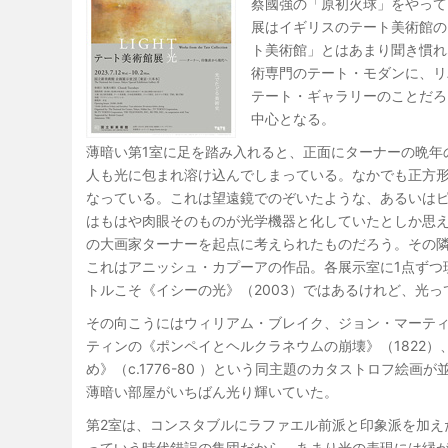
蔡國強の「原初火球」をやって
展はイギリスのテート美術館の
ト美術館」とはあまり聞き慣れ
術専門のテート・モダンに、リ
テート・ギャラリーのことだろ
中心となる。
薄暗い第1室に足を踏み入れると、正面にターナーの晩年
人も光に包まれ溶け込んでしまっている。なかでも正方形
なっている。これは望遠鏡でのぞいたような、あるいは
はもはや肉眼そのものが光学機器と化していたとしか思
の大画家ターナーを起点に考えられたものだろう。その
これはアニッシュ・カプーアの作品。各展示室に1点ずつ
トルこそ《イシーの光》（2003）ではあるけれど、光
その向こうにはウィリアム・ブレイク、ジョン・マーテ
ティンの《ポンペイとヘルクラネウムの崩壊》（1822
め》（c.1776-80 ）という同主題のカタストロフ絵
薄暗い部屋がいちばん光り輝いていた。
第2室は、コンスタブルにラファエル前派と印象派を加え
っていう時代錯誤の集団だから、あまり光の表現には縁