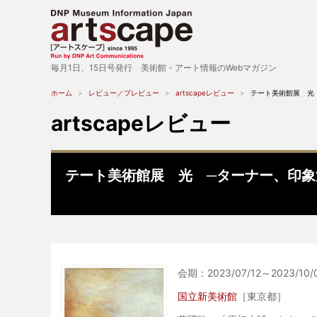
毎月1日、15日号発行 美術館・アート情報のWebマガジン
ホーム
レビュー／プレビュー
artscapeレビュー
テート美術館展 光
artscapeレビュー
テート美術館展 光 ─ターナー、印象
会期：2023/07/12～2023/10/
国立新美術館
［東京都］