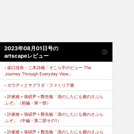
2023年08月01日号の
artscapeレビュー
坂口佳奈・二木詩織「そこら中のビュー The
Journey Through Everyday View」
ガウディとサグラダ・ファミリア展
許家維＋張碩尹＋鄭先喻「浪のしたにも都のさぶら
ふぞ」（前編・第一部）
許家維＋張碩尹＋鄭先喻「浪のしたにも都のさぶら
ふぞ」（中編・第二部その1）
許家維＋張碩尹＋鄭先喻「浪のしたにも都のさぶら