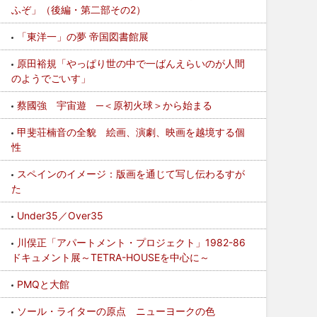
ふぞ」（後編・第二部その2）
「東洋一」の夢 帝国図書館展
原田裕規「やっぱり世の中で一ばんえらいのが人間
のようでごいす」
蔡國強 宇宙遊 ─＜原初火球＞から始まる
甲斐荘楠音の全貌 絵画、演劇、映画を越境する個
性
スペインのイメージ：版画を通じて写し伝わるすが
た
Under35／Over35
川俣正「アパートメント・プロジェクト」1982-86
ドキュメント展～TETRA-HOUSEを中心に～
PMQと大館
ソール・ライターの原点 ニューヨークの色