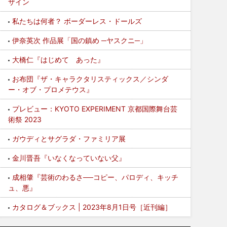
ザイン
私たちは何者？ ボーダーレス・ドールズ
伊奈英次 作品展「国の鎮め ─ヤスクニ─」
大橋仁『はじめて あった』
お布団『ザ・キャラクタリスティックス／シンダ
ー・オブ・プロメテウス』
プレビュー：KYOTO EXPERIMENT 京都国際舞台芸
術祭 2023
ガウディとサグラダ・ファミリア展
金川晋吾『いなくなっていない父』
成相肇『芸術のわるさ──コピー、パロディ、キッチ
ュ、悪』
カタログ＆ブックス | 2023年8月1日号［近刊編］