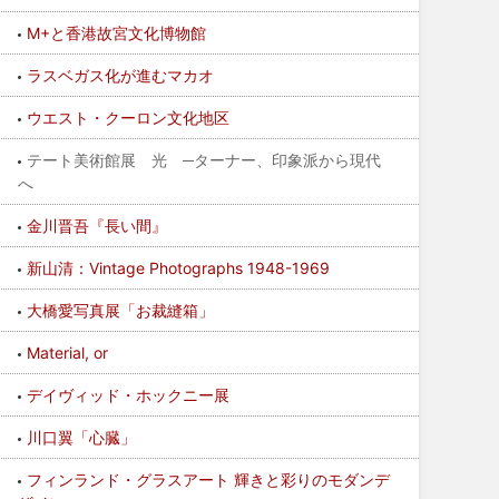
M+と香港故宮文化博物館
ラスベガス化が進むマカオ
ウエスト・クーロン文化地区
テート美術館展 光 ─ターナー、印象派から現代
へ
金川晋吾『長い間』
新山清：Vintage Photographs 1948-1969
大橋愛写真展「お裁縫箱」
Material, or
デイヴィッド・ホックニー展
川口翼「心臓」
フィンランド・グラスアート 輝きと彩りのモダンデ