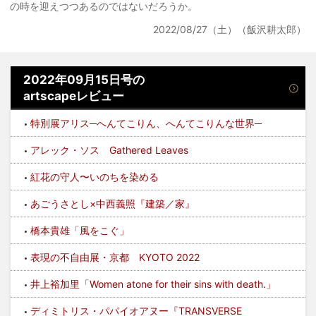
の時を迎えつつあるのではないだろうか。
2022/08/27（土）（飯沢耕太郎）
2022年09月15日号の
artscapeレビュー
特別展アリス─へんてこりん、へんてこりんな世界─
アレック・ソス Gathered Leaves
紅花の守人〜いのちを染める
あごうさとし×中西義照『建築／家』
橋本貴雄「風をこぐ」
表現の不自由展・京都 KYOTO 2022
井上裕加里「Women atone for their sins with death.」
ディミトリス・パパイオアヌー『TRANSVERSE