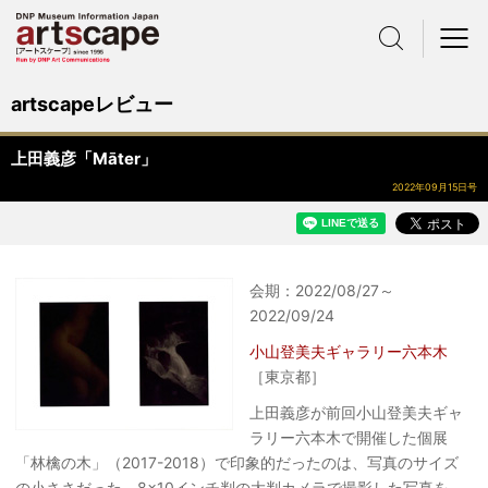
サイト内検索
メニュー
artscapeレビュー
上田義彦「Māter」
2022年09月15日号
会期：2022/08/27～
2022/09/24
小山登美夫ギャラリー六本木
［東京都］
上田義彦が前回小山登美夫ギャ
ラリー六本木で開催した個展
「林檎の木」（2017-2018）で印象的だったのは、写真のサイズ
の小ささだった。8×10インチ判の大判カメラで撮影した写真を、