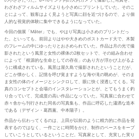
わざわざフィルムサイズよりも小さめにプリントしていた。そのこ
とによって、観客はよく見ようと写真に顔を近づけるので、より個
人的な視覚的体験に集中できるようになっていた。
今回の個展「Māter」でも、やはり写真は小さめのプリントだっ
た。といっても、前回よりはやや大きめのポストカード大で、木製
のフレームの中にゆったりとおさめられていた。作品は月の光で撮
影されたという風景と女性の裸体の2枚セットで、その組み合わせ
によって「根源的な生命としての存在」のあり方が浮かび上がるよ
うに構成されている。風景は屋久島で撮影されたということだが、
どこか懐かしく、記憶を呼び覚ますような海や滝の眺めが、そのま
ま女性の体のイメージとシンクロして、眼に快く浸透してくる。写
真のコンセプトと会場のインスタレーションとが、とてもうまく釣
り合っていて、完成度の高い作品になっていた。写真展に合わせて
赤々舎から刊行された同名の写真集も、作品に呼応した瀟洒な造本
である（デザイン・葛西薫、中本陽子）。
作品から伝わってくるのは、上田が以前のように精力的に作品を発
表するのではなく、一作ごとに時間をかけ、制作のペースをキープ
していこうとしているということだ。写真家として、充実した実り