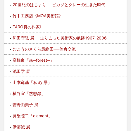
20世紀のはじまり──ピカソとクレーの生きた時代
竹中工務店《MOA美術館》
TARO賞の作家I
和田守弘 展──走り去った美術家の航跡1967-2006
むこうのさくら最終回──佐倉交流
高橋良「森─forest─」
池田学 展
山本竜基「私 心 景」
横谷宣「黙想録」
菅野由美子 展
眞壁陸二「element」
伊藤誠 展