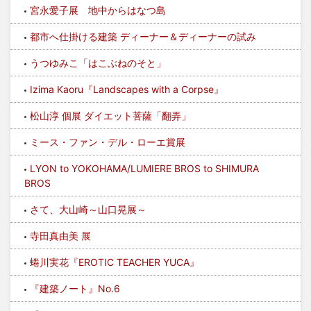
宮永愛子展 地中からはなつ島
都市へ仕掛ける建築 ディーナー＆ディーナーの試み
うつゆみこ「はこぶねのそと」
Izima Kaoru『Landscapes with a Corpse』
松山淳 個展 ダイエット菩薩「翻弄」
ミース・ファン・デル・ローエ賞展
LYON to YOKOHAMA/LUMIERE BROS to SHIMURA
BROS
さて、大山崎～山口晃展～
寺田真由美 展
蜷川実花『EROTIC TEACHER YUCA』
『建築ノート』No.6