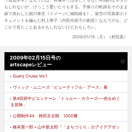
もしれないが、けっこう驚いたりもする。手振りの軌跡をそのまま
線で表わした細川泰生《イメージに補助線を》、架空の写真家のド
キュメントを編んだ村上華子《内田光画子の創造》なんてのも、ど
こかで見たことあるかもしれないけどおもしろい。
2009/01/19（月）（村田真）
2009年02月15日号の
artscapeレビュー
Query Cruise Vol.1
ヴィック・ムニーズ「ビューティフル・アース」展
第4回府中ビエンナーレ「トゥルー・カラーズ──色をめぐ
る冒険」
公開制作44 袴田京太朗 1000層
橋本憲一郎＋山中新太郎『「まちづくり」のアイデアボッ