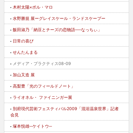
木村太陽×ポル・マロ
水野勝規 展ーグレイスケール・ランドスケープー
飯田淑乃「納豆とチーズの恋物語──なっちぃ」
日常の喜び
せんたんまる
メディア・プラクティス08-09
加山又造 展
高梨豊「光のフィールドノート」
ライオネル・ ファイニンガー展
別府現代芸術フェスティバル2009「混浴温泉世界」記者
会見
塚本悦雄─ケイトウ─