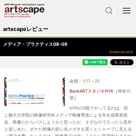
サイト内検索
メニュー
artscapeレビュー
メディア・プラクティス08-09
2009年02月15日号
会期：1/17～25
BankARTスタジオNYK
［神奈川
県］
NYKの3階でやってるのは、同
じ藝大大学院の映像研究科メディア映像専攻による年次成果発表
会。映像だからパスしようかと思ったが、タダなので入ったら意外
と楽しめた。ボケた映像の前に虫メガネを置くとシャープに見える
（渡辺水季）なんてのは、映像界では珍しくもない常識的なネタか