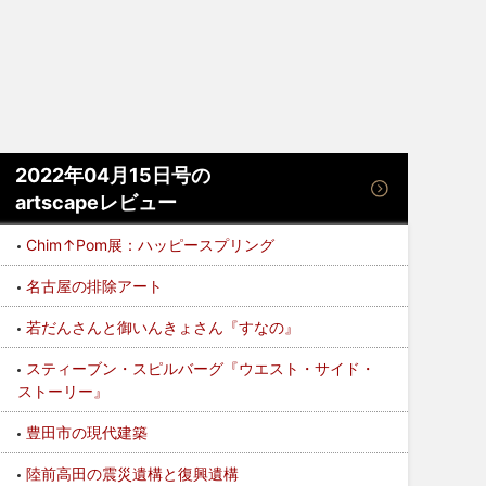
2022年04月15日号の
artscapeレビュー
Chim↑Pom展：ハッピースプリング
名古屋の排除アート
若だんさんと御いんきょさん『すなの』
スティーブン・スピルバーグ『ウエスト・サイド・
ストーリー』
豊田市の現代建築
陸前高田の震災遺構と復興遺構