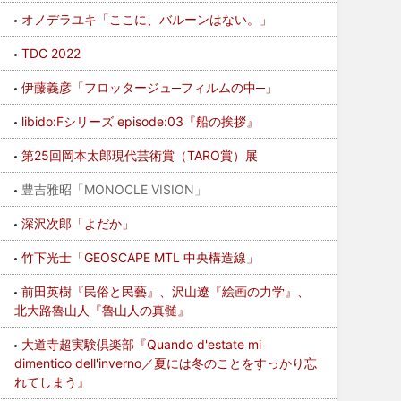
オノデラユキ「ここに、バルーンはない。」
TDC 2022
伊藤義彦「フロッタージュ─フィルムの中─」
libido:Fシリーズ episode:03『船の挨拶』
第25回岡本太郎現代芸術賞（TARO賞）展
豊吉雅昭「MONOCLE VISION」
深沢次郎「よだか」
竹下光士「GEOSCAPE MTL 中央構造線」
前田英樹『民俗と民藝』、沢山遼『絵画の力学』、
北大路魯山人『魯山人の真髄』
大道寺超実験倶楽部『Quando d'estate mi
dimentico dell'inverno／夏には冬のことをすっかり忘
れてしまう』