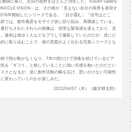
病に罹り、左目の視野をほとんど消失した。今回Art Gallery
NOCLE VISION」は、その彼が「見えない自分の視界を表現す
2016年開始したシリーズである。「目が霞む」「信号はどこ
品群では、都市風景をモザイク状に切り刻み、再構築している。
に裏打ちされたそれらの画像は、切実な緊張感を湛えており、見
た。最初は道ゆく人などをブラして撮影していたのだが、逆にピ
極的に取り込むことで、彼の意図がよく伝わる写真シリーズとな
病で指が動かなくなり、7本の指だけで演奏を続けているピア
病気を「ギフト」と称していることに強い共感を抱いたのだとい
リスクとなるが、逆に創作活動の幅を広げ、思いがけない可能性
うに変わっていくのかが楽しみだ。
2022/04/07（木）（飯沢耕太郎）