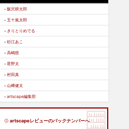
飯沢耕太郎
五十嵐太郎
きりとりめでる
杉江あこ
高嶋慈
星野太
村田真
山﨑健太
artscape編集部
artscapeレビューのバックナンバーへ