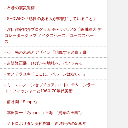
石巻の震災遺構
SHOWKO『感性のある人が習慣にしていること』
注目作家紹介プログラム チャンネル12「飯川雄大 デ
コレータークラブ メイクスペース、ユーズスペー
ス」
少し先の未来とデザイン「想像する余白」展
吉阪隆正展 ひげから地球へ、パノラみる
オノデラユキ「ここに、バルーンはない。」
ミニマル／コンセプチュアル：ドロテ＆コンラー
ト・フィッシャーと1960‐70年代美術
前谷開「Scape」
本田晋一「7years in 上海 “質感の王国”」
メトロポリタン美術館展 西洋絵画の500年