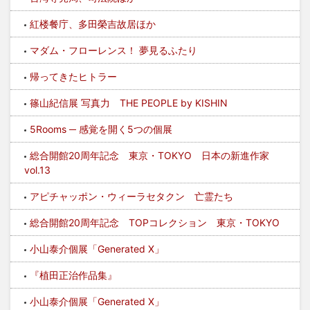
紅楼餐庁、多田榮吉故居ほか
マダム・フローレンス！ 夢見るふたり
帰ってきたヒトラー
篠山紀信展 写真力 THE PEOPLE by KISHIN
5Rooms ─ 感覚を開く5つの個展
総合開館20周年記念 東京・TOKYO 日本の新進作家
vol.13
アピチャッポン・ウィーラセタクン 亡霊たち
総合開館20周年記念 TOPコレクション 東京・TOKYO
小山泰介個展「Generated X」
『植田正治作品集』
小山泰介個展「Generated X」