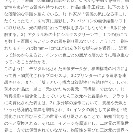
ァなど、「表面」の繊細な陰影や起伏、柔らかな手触りを持ち、触
覚性を喚起する質感を持つものだ。作品の制作工程は、以下のよう
な段階的な手順を踏んでいる。1）作家が「質感の気になる手にし
たくなったモノ」を写真に撮影し、2）パソコンの画像編集ソフト
に取り込み、光の階調に沿って形状を参考にしながら6～8版に分
解する。3）アクリル板の上にシルクスクリーンで、１つの版につ
き数十～百回くらいインクの層を刷り重ねていく。こうして、刷ら
れたモチーフは数mm～1cmほどの立体的な膨らみを獲得し、近寄
って斜めから見ると、インクの色ごとの層が地層のように積み重な
っていることが分かる。
このように、デジタル化された画像データが、積層構造の出力によ
って再－物質化されるプロセスは、3Dプリンターによる造形を連
想させる。また、「版」という概念は複製性とも結び付く。しかし
芳木の作品は、単に「元のかたちの復元・再構築」ではない。1）
写真撮影＝画像化によっていったん二次元へと置換され、フラット
に均質化された表面は、2）版分解の操作において、質感や光沢と
いった感覚的な差異を増幅され、3）インクの層として多層化・物
質化されて再び三次元の世界へ送り返されることで、触知可能なも
のへと変換される。それは、イメージを原資とし、二次元の画像世
界に一方では係留されていながら、物質性を帯びた三次元の世界へ