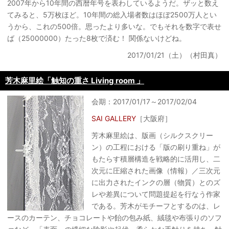
2007年から10年間の西暦年号を表わしているようだ。ザッと数え
てみると、5万枚ほど。10年間の総入場者数はほぼ2500万人とい
うから、これの500倍。思ったより多いな。でもそれを数字で表せ
ば（25000000）たった8枚で済む！ 関係ないけどね。
2017/01/21（土）（村田真）
芳木麻里絵「触知の重さ Living room 」
会期：2017/01/17～2017/02/04
SAI GALLERY
［大阪府］
芳木麻里絵は、版画（シルクスクリー
ン）の工程における「版の刷り重ね」が
もたらす積層構造を戦略的に活用し、二
次元に圧縮された画像（情報）／三次元
に出力されたインクの層（物質）とのズ
レや差異について問題提起を行なう作家
である。芳木がモチーフとするのは、レ
ースのカーテン、チョコレートや飴の包み紙、絨毯や布張りのソフ