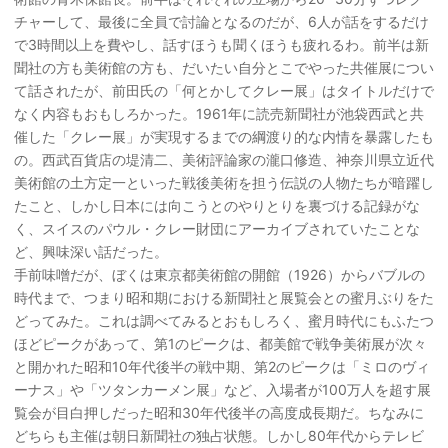
チャーして、最後に全員で討論となるのだが、6人が話をするだけ
で3時間以上を費やし、話すほうも聞くほうも疲れるわ。前半は新
聞社の方も美術館の方も、だいたい自分とこでやった共催展につい
て話されたが、前田氏の「何とかしてクレー展」はタイトルだけで
なく内容もおもしろかった。1961年に読売新聞社が池袋西武と共
催した「クレー展」が実現するまでの綱渡り的な内情を暴露したも
の。西武百貨店の堤清二、美術評論家の瀧口修造、神奈川県立近代
美術館の土方定一といった戦後美術を担う伝説の人物たちが暗躍し
たこと、しかし日本には向こうとのやりとりを裏づける記録がな
く、スイスのパウル・クレー財団にアーカイブされていたことな
ど、興味深い話だった。
手前味噌だが、ぼくは東京都美術館の開館（1926）からバブルの
時代まで、つまり昭和期における新聞社と展覧会との蜜月ぶりをた
どってみた。これは調べてみるとおもしろく、蜜月時代にもふたつ
ほどピークがあって、第1のピークは、都美館で戦争美術展が次々
と開かれた昭和10年代後半の戦中期、第2のピークは「ミロのヴィ
ーナス」や「ツタンカーメン展」など、入場者が100万人を超す展
覧会が目白押しだった昭和30年代後半の高度成長期だ。ちなみに
どちらも主催は朝日新聞社の独占状態。しかし80年代からテレビ