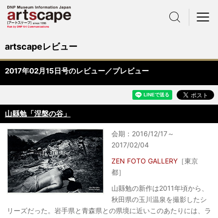
サイト内検索
メニュー
artscapeレビュー
2017年02月15日号のレビュー／プレビュー
山縣勉「涅槃の谷」
会期：2016/12/17～
2017/02/04
ZEN FOTO GALLERY
［東京
都］
山縣勉の新作は2011年頃から、
秋田県の玉川温泉を撮影したシ
リーズだった。岩手県と青森県との県境に近いこのあたりには、ラ