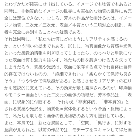
とわずかだが確実にせり出している。イメージでも物質でもあると
同時に、非物質的なイメージの世界にも実在的な物質の世界にも完
全には定位できない。むしろ、芳木の作品が仕掛けるのは、イメー
ジ／物質、二次元／三次元、表面／本質という二項対立の撹乱、両
者を完全に弁別することへの疑義である。
それは同時に、「私たちは何にどのようにリアリティを感じるの
か」という問いの提出でもある。試しに、写真画像から質感や光沢
といった感覚的情報を剥ぎ取ってしまったら、のっぺりと単調にな
った表面は何も魅力を語らず、私たちの目を惹きつける力を失って
しまうだろう。質感や光沢は、表面に依存する点でそれ自体は自律
的存在ではないものの、「繊細できれい」「柔らかくて気持ち良さ
そう」「つややかで高級感がある」と感じさせるリアリティの在り
かを逆説的に支えている。その効果が最も発揮されるのが、印刷物
やモニター画面といった二次元の画像の領域だ。芳木作品は、「表
面」に現象的に付随する──それゆえ「非実体的」「非本質的」と
される質感や光沢を、物質化＝実体化するという矛盾・反転によっ
て、私たちを取り巻く画像の視覚経験のあり方を照射している。
また、本展では、新たな展開として、「空間」「奥行き」に対する
意識が見られた。以前の作品では、モチーフをスキャンして得た画