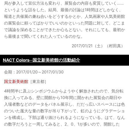
局が参入して宣伝方法も変わり、展覧会の内容も変質していく……
というような話をした。結局、最後の討論は1時間ほどしかなく、
報道と共催展の兼ね合いをどうするかとか、人気画家や人気美術館
の展覧会に頼ってばかりでいいのかといった問題に対して、どこま
で議論を深めることができたか心もとない。それにしても、最初か
ら最後まで聞いてくれた人っているのかな。
2017/01/21（土）（村田真）
NACT Colors─国立新美術館の活動紹介
会期：2017/01/20～2017/01/30
国立新美術館
［東京都］
4時間半に及ぶシンポジウムからようやく解放されたので、気分転
換に入ってみる。壁に開館から10年間に開かれた展覧会の期日や
入場者数などのデータをパネル展示し、だだっ広いスペースには色
のついた厖大な量の数字が吊り下がって、虹のようにグラデーショ
ンを構成し、下部は通り抜けられるようになっている。はて、なん
の数字だろうと一周してみると、2、0、1が多いので、開館した