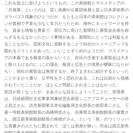
これを俎上に挙げようというもの。この美術館とマスメディアの
「共催展」というのは、貸し画廊や公募団体展と並ぶ日本美術界の
ガラパゴス現象のひとつだが、もともと日本の美術館はコレクショ
ンが貧相で予算も少なく非力だったため、海外にネットワークを持
ち、資金も情報も豊富で、宣伝力に長けた新聞社に展覧会企画を頼
らざるをえなかったという事情がある。新聞社にとっては利益もさ
ることながら、芸術文化に貢献することで自社のイメージアップを
図れるメリットがあった。いいことずくめのようだが、マスメディ
アの本義である報道の面からいうと、自社の主催する展覧会は大き
く取り上げるのに（この場合、報道と広告との境界が曖昧になりが
ち）、他社の展覧会は無視するか、終了まぎわに紹介するといった
ことがまかり通り、公平性を欠く恐れがある。これは以前から指摘
されていたことだが、ほとんど問題にされることはなかった。
前説が長くなったが、まあそんな話をしようってことだ。登壇者
は、日経新聞社文化事業局兼経営企画室シニアプロデューサーの井
上昌之さん、読売新聞東京本社編集局文化部長の前田恭二さん、三
菱一号館美術館館長の高橋明也さん、兵庫県立美術館館長の蓑豊さ
ん、国立新美術館副館長の南雄介さん、という「長」のつくリッパ
な肩書きの人たちに囲まれて、ぼくは肩身が狭い。司会は国立新美
術館の青木保館長。前半はそれぞれの立場から20─30分ずつレク