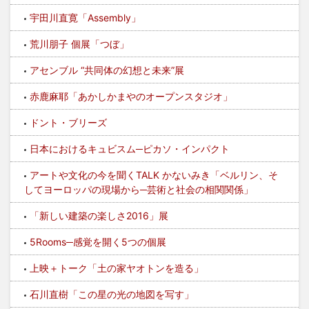
宇田川直寛「Assembly」
荒川朋子 個展「つぼ」
アセンブル “共同体の幻想と未来”展
赤鹿麻耶「あかしかまやのオープンスタジオ」
ドント・ブリーズ
日本におけるキュビスム─ピカソ・インパクト
アートや文化の今を聞くTALK かないみき「ベルリン、そ
してヨーロッパの現場から─芸術と社会の相関関係」
「新しい建築の楽しさ2016」展
5Rooms─感覚を開く5つの個展
上映＋トーク「土の家ヤオトンを造る」
石川直樹「この星の光の地図を写す」