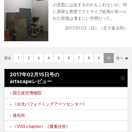
の意図には反するのかもしれないが、特
に異様な密度でストライプ絵画が並べら
れた部屋は凄まじい空間だった。
2017/01/22（日）（五十嵐太郎）
戻る
1
2
3
4
5
6
7
8
9
10
次へ
2017年02月15日号の
artscapeレビュー
国立故宮博物院
《台北パフォーミングアーツセンター》
迪化街
《VVG chapter》《齋東詩舍》