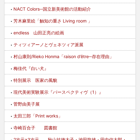
NACT Colors─国立新美術館の活動紹介
芳木麻里絵「触知の重さ Living room 」
endless 山田正亮の絵画
ティツィアーノとヴェネツィア派展
村山康則/Rieko Honma「raison d’être─存在理由」
梅佳代『白い犬』
特別展示 医家の風貌
現代美術実験展示『パースペクティヴ（1）』
菅野由美子展
太田三郎「Print works」
寺崎百合子 図書館
2次元×3次元 秋山祐徳太子・池田龍雄・田中信太郎・