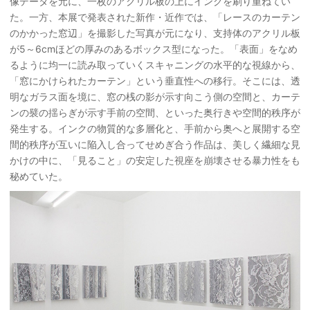
像データを元に、一枚のアクリル板の上にインクを刷り重ねてい
た。一方、本展で発表された新作・近作では、「レースのカーテン
のかかった窓辺」を撮影した写真が元になり、支持体のアクリル板
が5～6cmほどの厚みのあるボックス型になった。「表面」をなめ
るように均一に読み取っていくスキャニングの水平的な視線から、
「窓にかけられたカーテン」という垂直性への移行。そこには、透
明なガラス面を境に、窓の桟の影が示す向こう側の空間と、カーテ
ンの襞の揺らぎが示す手前の空間、といった奥行きや空間的秩序が
発生する。インクの物質的な多層化と、手前から奥へと展開する空
間的秩序が互いに陥入し合ってせめぎ合う作品は、美しく繊細な見
かけの中に、「見ること」の安定した視座を崩壊させる暴力性をも
秘めていた。