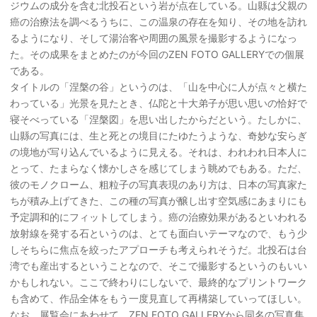
ジウムの成分を含む北投石という岩が点在している。山縣は父親の
癌の治療法を調べるうちに、この温泉の存在を知り、その地を訪れ
るようになり、そして湯治客や周囲の風景を撮影するようになっ
た。その成果をまとめたのが今回のZEN FOTO GALLERYでの個展
である。
タイトルの「涅槃の谷」というのは、「山を中心に人が点々と横た
わっている」光景を見たとき、仏陀と十大弟子が思い思いの恰好で
寝そべっている「涅槃図」を思い出したからだという。たしかに、
山縣の写真には、生と死との境目にたゆたうような、奇妙な安らぎ
の境地が写り込んでいるように見える。それは、われわれ日本人に
とって、たまらなく懐かしさを感じてしまう眺めでもある。ただ、
彼のモノクローム、粗粒子の写真表現のあり方は、日本の写真家た
ちが積み上げてきた、この種の写真が醸し出す空気感にあまりにも
予定調和的にフィットしてしまう。癌の治療効果があるといわれる
放射線を発する石というのは、とても面白いテーマなので、もう少
しそちらに焦点を絞ったアプローチも考えられそうだ。北投石は台
湾でも産出するということなので、そこで撮影するというのもいい
かもしれない。ここで終わりにしないで、最終的なプリントワーク
も含めて、作品全体をもう一度見直して再構築していってほしい。
なお、展覧会にあわせて、ZEN FOTO GALLERYから同名の写真集