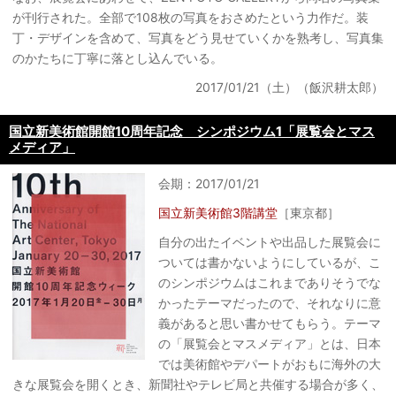
が刊行された。全部で108枚の写真をおさめたという力作だ。装
丁・デザインを含めて、写真をどう見せていくかを熟考し、写真集
のかたちに丁寧に落とし込んでいる。
2017/01/21（土）（飯沢耕太郎）
国立新美術館開館10周年記念 シンポジウム1「展覧会とマス
メディア」
会期：2017/01/21
国立新美術館3階講堂
［東京都］
自分の出たイベントや出品した展覧会に
ついては書かないようにしているが、こ
のシンポジウムはこれまでありそうでな
かったテーマだったので、それなりに意
義があると思い書かせてもらう。テーマ
の「展覧会とマスメディア」とは、日本
では美術館やデパートがおもに海外の大
きな展覧会を開くとき、新聞社やテレビ局と共催する場合が多く、