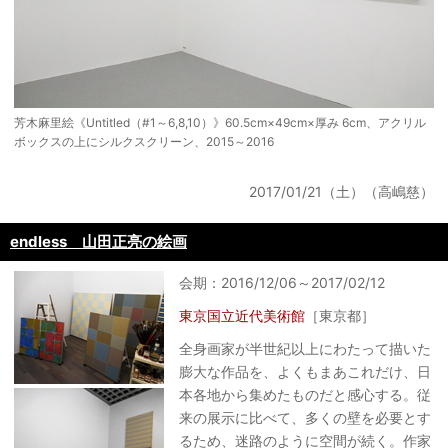
芳木麻里絵《Untitled（#1～6,8,10）》60.5cm×49cm×厚み 6cm、アクリル
ボックスの上にシルクスクリーン、2015～2016
2017/01/21（土）（高嶋慈）
endless 山田正亮の絵画
会期：2016/12/06～2017/02/12
東京国立近代美術館
［東京都］
全身画家が半世紀以上にわたって描いた
膨大な作品を、よくもまあこれだけ、日
本各地から集めたものだと感心する。従
来の展示に比べて、多くの壁を必要とす
るため、迷路のように空間が続く。作家