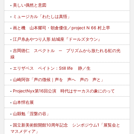
美しい偶然と意図
ミュージカル「わたしは真悟」
画と機 山本耀司・朝倉優佳／project N 66 村上早
江戸糸あやつり人形 結城座『ドールズタウン』
吉岡徳仁 スペクトル ─ プリズムから放たれる虹の光
線
エリザベス ペイトン：Still life 静／生
山崎阿弥「声の徴候｜声を 声へ 声の 声と」
ProjectNyx第16回公演 時代はサーカスの象にのって
山本悍右展
山縣勉「涅槃の谷」
国立新美術館開館10周年記念 シンポジウム1「展覧会と
マスメディア」