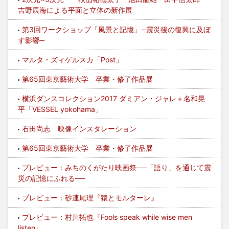
吉野辰海による平面と立体の新作展
第3回ワークショップ「風景と記憶」─震災後の復興に及ぼ
す影響─
マルタ・ズィゲルスカ「Post」
第65回東京藝術大学 卒業・修了作品展
横浜ダンスコレクション2017 ダミアン・ジャレ＋名和晃
平「VESSEL yokohama」
石田尚志 映像インスタレーション
第65回東京藝術大学 卒業・修了作品展
プレビュー：みちのくがたり映画祭──「語り」を通じて震
災の記憶にふれる──
プレビュー：砂連尾理『猿とモルターレ』
プレビュー：村川拓也『Fools speak while wise men
listen』