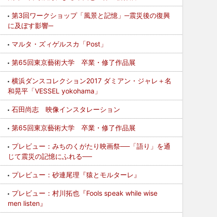
第3回ワークショップ「風景と記憶」─震災後の復興
に及ぼす影響─
マルタ・ズィゲルスカ「Post」
第65回東京藝術大学 卒業・修了作品展
横浜ダンスコレクション2017 ダミアン・ジャレ＋名
和晃平「VESSEL yokohama」
石田尚志 映像インスタレーション
第65回東京藝術大学 卒業・修了作品展
プレビュー：みちのくがたり映画祭──「語り」を通
じて震災の記憶にふれる──
プレビュー：砂連尾理『猿とモルターレ』
プレビュー：村川拓也『Fools speak while wise
men listen』