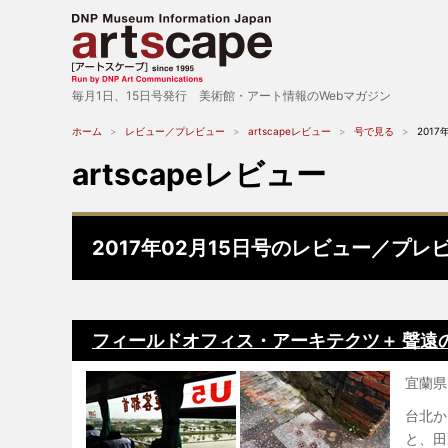
毎月1日、15日号発行 美術館・アート情報のWebマガジン
ホーム
レビュー／プレビュー
artscapeレビュー
号で見る
2017
artscapeレビュー
2017年02月15日号のレビュー／プレ
フィールドオフィス・アーキテクツ＋ 聲遠
宜蘭県
台北か
と、田