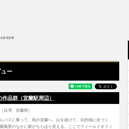
年2月15日号
ビュー
の作品群（宜蘭駅周辺）
［台湾、宜蘭県］
らバスに乗って、初の宜蘭へ。山を抜けて、目的地に近づく
園風景のなかに家がちらほら見える。ここでフィールドオフィ