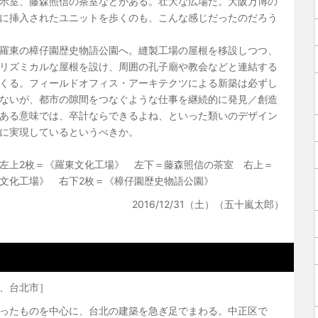
示室、藤森照信の茶室などがある。壮大な広場だ。大阪万博の
に挿入されたユニットを歩くのも、こんな感じだったのだろう
羅東の樟仔園歴史物語公園へ。縫製工場の屋根を移設しつつ、
リズミカルな屋根を設け、周囲の孔子廟や教会などと連結する
くる。フィールドオフィス・アーキテクツによる新築は必ずし
ないが、都市の隙間をつなぐような仕事を継続的に発見／創造
ある意味では、卒計ならできるよね、といった類いのデザイン
に実現しているというべきか。
左上2枚＝《羅東文化工場》 左下＝藤森照信の茶室 右上＝
文化工場》 右下2枚＝《樟仔園歴史物語公園》
2016/12/31（土）（五十嵐太郎）
、台北市］
ったものを中心に、台北の建築を急ぎ足でまわる。中正区で