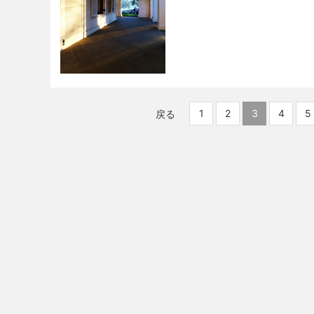
1
2
3
4
5
戻る