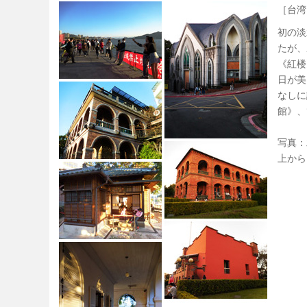
［台湾
初の淡
たが、
《紅楼
日が美
なしに
館》、
写真：
上から