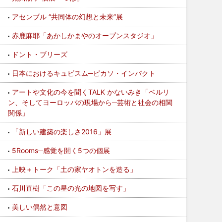
アセンブル “共同体の幻想と未来”展
赤鹿麻耶「あかしかまやのオープンスタジオ」
ドント・ブリーズ
日本におけるキュビスム─ピカソ・インパクト
アートや文化の今を聞くTALK かないみき「ベルリ
ン、そしてヨーロッパの現場から─芸術と社会の相関
関係」
「新しい建築の楽しさ2016」展
5Rooms─感覚を開く5つの個展
上映＋トーク「土の家ヤオトンを造る」
石川直樹「この星の光の地図を写す」
美しい偶然と意図