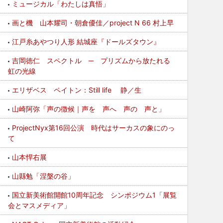
ミュージカル「わたしは真悟」
画と機 山本耀司・朝倉優佳／project N 66 村上早
江戸糸あやつり人形 結城座『ドールズタウン』
吉岡徳仁 スペクトル ─ プリズムから放たれる
虹の光線
エリザベス ペイトン：Still life 静／生
山崎阿弥「声の徴候｜声を 声へ 声の 声と」
ProjectNyx第16回公演 時代はサーカスの象にのっ
て
山本悍右展
山縣勉「涅槃の谷」
国立新美術館開館10周年記念 シンポジウム1「展覧
会とマスメディア」