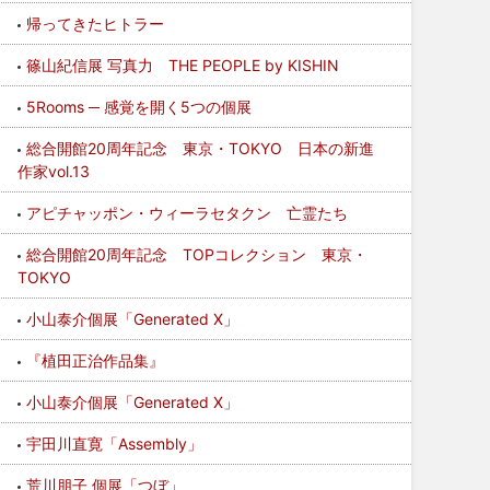
帰ってきたヒトラー
篠山紀信展 写真力 THE PEOPLE by KISHIN
5Rooms ─ 感覚を開く5つの個展
総合開館20周年記念 東京・TOKYO 日本の新進
作家vol.13
アピチャッポン・ウィーラセタクン 亡霊たち
総合開館20周年記念 TOPコレクション 東京・
TOKYO
小山泰介個展「Generated X」
『植田正治作品集』
小山泰介個展「Generated X」
宇田川直寛「Assembly」
荒川朋子 個展「つぼ」