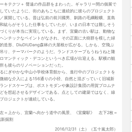
ーキテクツ＋ 聲遠の作品群をまわった。ギャラリー間の個展で
していたように、街のあちこちに連続的に彼らのプロジェクト
／展開している。昔は弘前の前川國男、釧路の毛綱毅曠、直島
和紘らがそうした仕事をしていたが、いまの日本では難しそう
づくりが本当に実現している。まず、宜蘭の古い駅は、動物な
ヘンチックなペイントがなされ、その正面に大樹群を模した緑
的造形、DiuDIUDang森林の大屋根が広がる。しかも、空飛ぶ
吊り、テーマパークのようだ。ランドスケープもうねうねと隆
ロマンティック・デコンというべき広場が出迎える。駅横の観
所も彼らのリノベーションだった。
るにぎやかな中山小学校体育館から、進行中のプロジェクトを
微細な介入による156通りの小径、自然と混ざっていく旧城新
ランドスケープは、ポストモダンや象設計集団の用賀プロムナ
どを想起させるデザインである。点としての建築ではなく、線
プロジェクトが連続している。
左＝上から、宜蘭へ向かう道中の風景、《宜蘭駅》 左下2枚＝
城新掘割
2016/12/31（土）（五十嵐太郎）