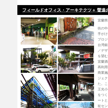
フィールドオフィス・アーキテクツ＋ 聲遠
宜蘭県
街の中
手がけ
プロジ
台湾銀
／デザ
を望む
宜蘭酒
再利用
商業施
ジェク
た。こ
王光小
をつく
ートと
祉セン