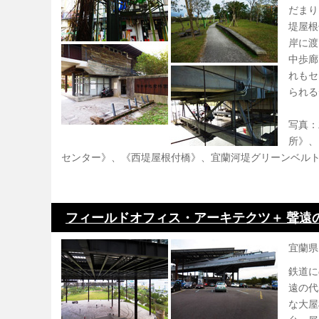
だまり
堤屋根
岸に渡
中歩廊
れもセ
られる
写真：
所》、
センター》、《西堤屋根付橋》、宜蘭河堤グリーンベル
フィールドオフィス・アーキテクツ＋ 聲遠
宜蘭県
鉄道に
遠の代
な大屋