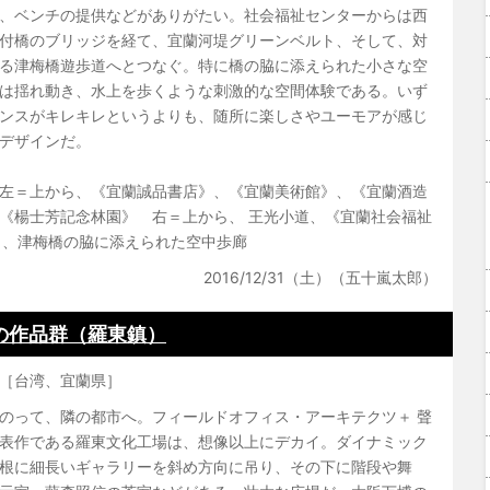
、ベンチの提供などがありがたい。社会福祉センターからは西
付橋のブリッジを経て、宜蘭河堤グリーンベルト、そして、対
る津梅橋遊歩道へとつなぐ。特に橋の脇に添えられた小さな空
は揺れ動き、水上を歩くような刺激的な空間体験である。いず
ンスがキレキレというよりも、随所に楽しさやユーモアが感じ
デザインだ。
左＝上から、《宜蘭誠品書店》、《宜蘭美術館》、《宜蘭酒造
《楊士芳記念林園》 右＝上から、 王光小道、《宜蘭社会福祉
ト、津梅橋の脇に添えられた空中歩廊
2016/12/31（土）（五十嵐太郎）
の作品群（羅東鎮）
［台湾、宜蘭県］
のって、隣の都市へ。フィールドオフィス・アーキテクツ＋ 聲
表作である羅東文化工場は、想像以上にデカイ。ダイナミック
根に細長いギャラリーを斜め方向に吊り、その下に階段や舞