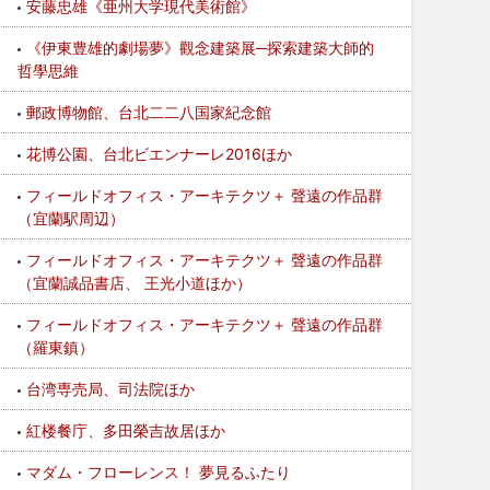
安藤忠雄《亜州大学現代美術館》
《伊東豊雄的劇場夢》觀念建築展─探索建築大師的
哲學思維
郵政博物館、台北二二八国家紀念館
花博公園、台北ビエンナーレ2016ほか
フィールドオフィス・アーキテクツ＋ 聲遠の作品群
（宜蘭駅周辺）
フィールドオフィス・アーキテクツ＋ 聲遠の作品群
（宜蘭誠品書店、 王光小道ほか）
フィールドオフィス・アーキテクツ＋ 聲遠の作品群
（羅東鎮）
台湾専売局、司法院ほか
紅楼餐庁、多田榮吉故居ほか
マダム・フローレンス！ 夢見るふたり