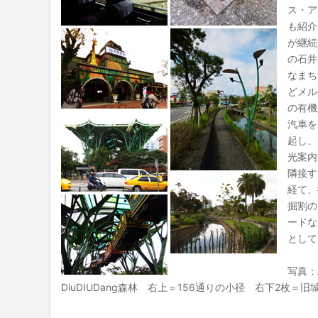
ス・ア
も紹介
が継続
の石井
なまち
どメル
の有機
汽車を
起し、
光案内
隣接す
経て、
掘割の
ードな
として
写真：
DiuDIUDang森林 右上＝156通りの小径 右下2枚＝旧