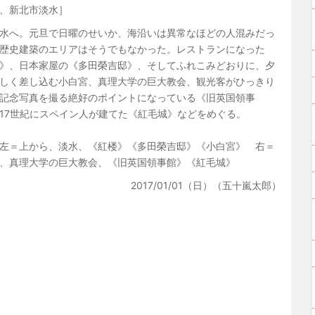
、新北市淡水］
水へ。元旦で日曜のせいか、海沿いは異常なほどの人混みだっ
歴史建築のエリアはそうでもなかった。レストランになった
》、日本家屋の《多田榮吉邸》、そしてふれこみどおりに、夕
しく差し込む小白宮、真理大学の巨大教会、観光客がひっきり
記念写真を撮る絶好のポイントになっている《旧英国領事
17世紀にスペイン人が建てた《紅毛城》などをめぐる。
左＝上から、淡水、《紅楼》《多田榮吉邸》《小白宮》 右＝
、真理大学の巨大教会、《旧英国領事館》《紅毛城》
2017/01/01（日）（五十嵐太郎）