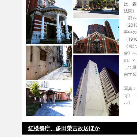
は、森
法院》
一部を
（20
事中の
（19
《台北
會》へ
の。た
して継
何学装
写真：
寺》 
ル》
紅楼餐庁、多田榮吉故居ほか