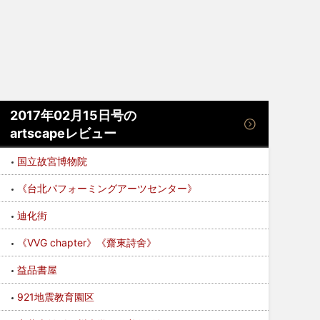
2017年02月15日号の
artscapeレビュー
国立故宮博物院
《台北パフォーミングアーツセンター》
迪化街
《VVG chapter》《齋東詩舍》
益品書屋
921地震教育園区