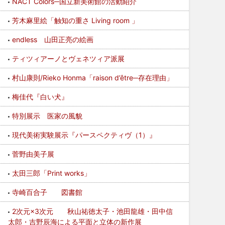
NACT Colors─国立新美術館の活動紹介
芳木麻里絵「触知の重さ Living room 」
endless 山田正亮の絵画
ティツィアーノとヴェネツィア派展
村山康則/Rieko Honma「raison d’être─存在理由」
梅佳代『白い犬』
特別展示 医家の風貌
現代美術実験展示『パースペクティヴ（1）』
菅野由美子展
太田三郎「Print works」
寺崎百合子 図書館
2次元×3次元 秋山祐徳太子・池田龍雄・田中信
太郎・吉野辰海による平面と立体の新作展