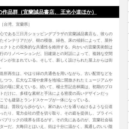
の作品群（宜蘭誠品書店、 王光小道ほか）
［台湾、宜蘭県］
心である三日月ショッピングプラザの宜蘭誠品書店も、彼らの
たインテリアだが、樹の模倣、緑色、床の傾斜によって、屋外
ェクトとの視角的な共通性を維持する。向かいの宜蘭美術館は
行のリノベーションだ。旧建築との対話によって、複雑な空間
インが生まれている。そして、新しく設けられた屋上からは街
。
造所再生は、やはり緑の共通色を用いながら、古い配管などを
しつつ、広大な工場や倉庫を地域に開放されたミュージアムや
設の場に変えている。続いて、楊士芳記念林園は、初期のプロ
トだけに、多様な素材と手法による密度の高いデザインだっ
こでも建築とランドスケープが一体になっている。
道は、普段なら歩かない、家のあいだを通りぬけるような公道
ったり、電力会社の壁を切り取り、その庭を提供し、プライベ
パブリックの境界を揺るがす。その先にあるのが、宜蘭社会福
ターだ。大晦日とはいえ、街は十分に温かく、風通しのいい陰