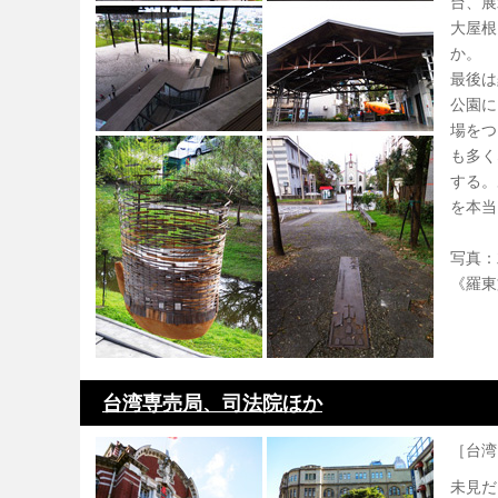
台、展
大屋根
か。
最後は
公園に
場をつ
も多く
する。
を本当
写真：
《羅東
台湾専売局、司法院ほか
［台湾
未見だ