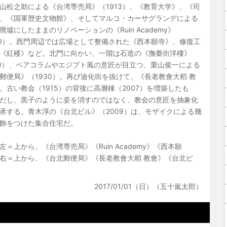
山松之助による《台湾専売局》（1913）、《教育大学》、《司
、《国軍歴史文物館》、そしてマルコ・カーサグランデによる
廃墟にしたままのリノベーションの《Ruin Academy》
10）。西門周辺では広場として整備された《西本願寺》、修復工
《紅楼》など。北門に向かい、一階は石造の《撫臺街洋樓》
10）、ペアコラムやエジプト風の意匠が目立つ、栗山俊一による
郵便局》（1930）。再び迪化街を抜けて、《長老教會大稻 教
。古い教会（1915）の背後に高層棟（2007）を増築したも
だし、黒子のように姿を消すのではなく、教会の意匠を抽象化
承する。青木淳の《台北ビル》（2009）は、モザイクによる幾
飾をつけた集合住宅だ。
左＝上から、《台湾専売局》《Ruin Academy》《西本願
右＝上から、《台北郵便局》《長老教會大稻 教會》《台北ビ
2017/01/01（日）（五十嵐太郎）