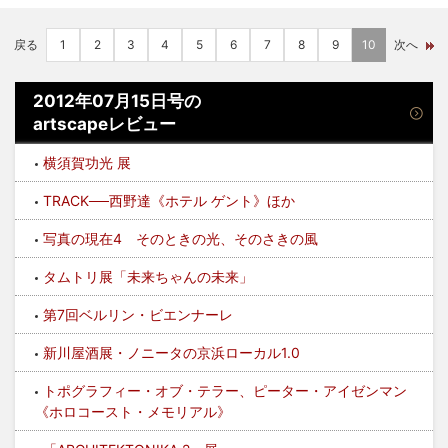
戻る
1
2
3
4
5
6
7
8
9
10
次へ
2012年07月15日号の
artscapeレビュー
横須賀功光 展
TRACK──西野達《ホテル ゲント》ほか
写真の現在4 そのときの光、そのさきの風
タムトリ展「未来ちゃんの未来」
第7回ベルリン・ビエンナーレ
新川屋酒展・ノニータの京浜ローカル1.0
トポグラフィー・オブ・テラー、ピーター・アイゼンマン
《ホロコースト・メモリアル》