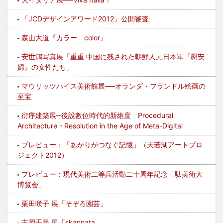
「JCDデザインアワード2012」公開審査
森山大道『カラー color』
安世鴻写真展「重重 中国に残された朝鮮人元日本軍『慰安
婦』の女性たち」
マウリッツハイス美術館展──オランダ・フランドル絵画の
至宝
衍序建築展─後設數位時代的新維度 Procedural
Architecture - Resolution in the Age of Meta-Digital
プレビュー：「あかりがつなぐ記憶」（天若湖アートプロ
ジェクト2012）
プレビュー：現代美術二等兵活動二十周年記念「駄美術大
博覧会」
栗田咲子 展「そぞろ園芸」
吉岡千尋 展「skannata」