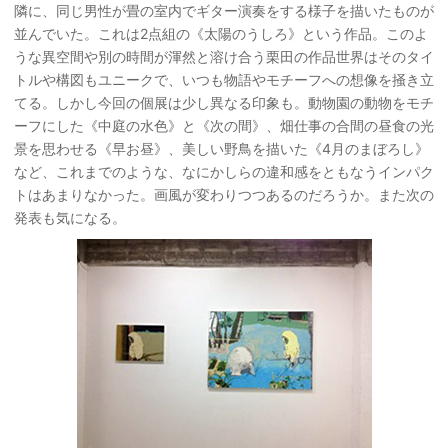
隣に、同じ男性が畳の室内でギター演奏をする様子を描いたものが
並んでいた。これは2点組の《太陽のうしろ》という作品。このよ
うな異空間や別の時間が渾然と溶け合う栗田の作品世界はそのタイ
トルや構図もユニークで、いつも物語やモチーフへの想像を掻き立
てる。しかし今回の個展は少し異なる印象も。動物園の動物をモチ
ーフにした《中庭の水色》と《次の間》、畑仕事の合間の昼食の光
景を思わせる《早お昼》、美しい野鳥を描いた《4月のまぼろし》
など、これまでのような、なにかしらの違和感をともなうインパク
トはあまりなかった。画風が変わりつつあるのだろうか。また次の
発表も気になる。