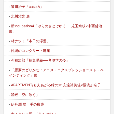
笹川治子「case.A」
北川雅光 展
新incubation4「ゆらめきとけゆく──児玉靖枝×中西哲治
展」
林ナツミ「本日の浮遊」
沖縄のコンクリート建築
今和次郎「採集講義──考現学の今」
「悪夢のどりかむ：アニメ・エクスプレッショニスト・ペ
インティング」展
APARTMENT/もえあがる緑の木 安達裕美佳×湯浅加奈子
澄毅「空に泳ぐ」
伊丹潤 展 手の痕跡
大イタリア展──Viva Italia！