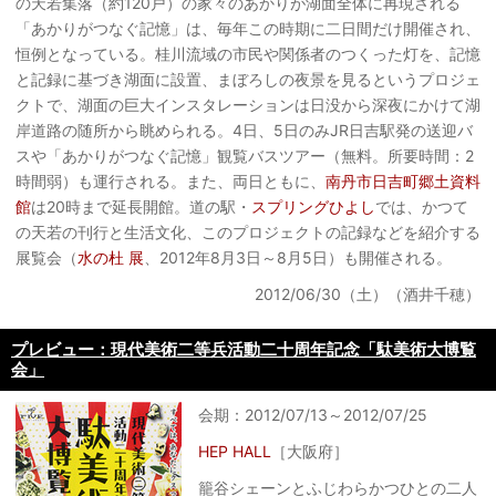
の天若集落（約120戸）の家々のあかりが湖面全体に再現される
「あかりがつなぐ記憶」は、毎年この時期に二日間だけ開催され、
恒例となっている。桂川流域の市民や関係者のつくった灯を、記憶
と記録に基づき湖面に設置、まぼろしの夜景を見るというプロジェ
クトで、湖面の巨大インスタレーションは日没から深夜にかけて湖
岸道路の随所から眺められる。4日、5日のみJR日吉駅発の送迎バ
スや「あかりがつなぐ記憶」観覧バスツアー（無料。所要時間：2
時間弱）も運行される。また、両日ともに、
南丹市日吉町郷土資料
館
は20時まで延長開館。道の駅・
スプリングひよし
では、かつて
の天若の刊行と生活文化、このプロジェクトの記録などを紹介する
展覧会（
水の杜 展
、2012年8月3日～8月5日）も開催される。
2012/06/30（土）（酒井千穂）
プレビュー：現代美術二等兵活動二十周年記念「駄美術大博覧
会」
会期：2012/07/13～2012/07/25
HEP HALL
［大阪府］
籠谷シェーンとふじわらかつひとの二人