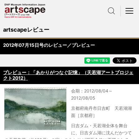
サイト内検索
メニュー
artscapeレビュー
2012年07月15日号のレビュー／プレビュー
プレビュー：「あかりがつなぐ記憶」（天若湖アートプロジェ
クト2012）
会期：2012/08/04～
2012/08/05
京都府南丹市日吉町 天若湖湖
面［京都府］
日吉ダム・天若湖全体を舞台
に、日吉ダム湖に沈んだかつて