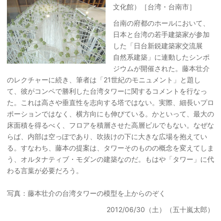
文化館）［台湾・台南市］
台南の府都のホールにおいて、
日本と台湾の若手建築家が参加
した「日台新鋭建築家交流展
自然系建築」に連動したシンポ
ジウムが開催された。藤本壮介
のレクチャーに続き、筆者は「21世紀のモニュメント」と題し
て、彼がコンペで勝利した台湾タワーに関するコメントを行なっ
た。これは高さや垂直性を志向する塔ではない。実際、細長いプロ
ポーションではなく、横方向にも伸びている。かといって、最大の
床面積を得るべく、フロアを積層させた高層ビルでもない。なぜな
らば、内部は空っぽであり、吹抜けの下に大きな広場を抱えてい
る。すなわち、藤本の提案は、タワーそのものの概念を変えてしま
う、オルタナティブ・モダンの建築なのだ。もはや「タワー」に代
わる言葉が必要だろう。
写真：藤本壮介の台湾タワーの模型を上からのぞく
2012/06/30（土）（五十嵐太郎）