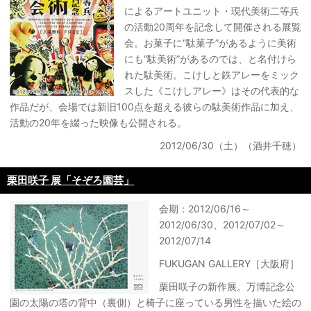
によるアートユニット・現代美術二等兵
の活動20周年を記念して開催される展覧
会。お菓子に“駄菓子”があるように美術
にも“駄美術”があるのでは、と名付けら
れた駄美術。こけしと鉄アレーをミック
スした《こけしアレー》はその代表的な
作品だが、会場では新旧100点を超える彼らの駄美術作品に加え、
活動の20年を綴った映像も公開される。
2012/06/30（土）（酒井千穂）
栗田咲子 展「そぞろ園芸」
会期：2012/06/16～
2012/06/30、2012/07/02～
2012/07/14
FUKUGAN GALLERY［大阪府］
栗田咲子の新作展。万博記念公
園の太陽の塔の背中（裏側）と椅子に座っている男性を描いた絵の