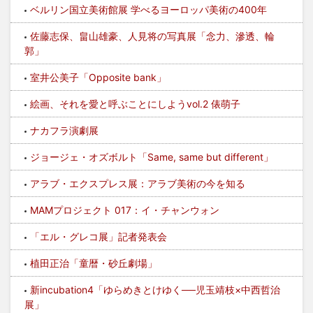
ベルリン国立美術館展 学べるヨーロッパ美術の400年
佐藤志保、畠山雄豪、人見将の写真展「念力、滲透、輪
郭」
室井公美子「Opposite bank」
絵画、それを愛と呼ぶことにしようvol.2 俵萌子
ナカフラ演劇展
ジョージェ・オズボルト「Same, same but different」
アラブ・エクスプレス展：アラブ美術の今を知る
MAMプロジェクト 017：イ・チャンウォン
「エル・グレコ展」記者発表会
植田正治「童暦・砂丘劇場」
新incubation4「ゆらめきとけゆく──児玉靖枝×中西哲治
展」