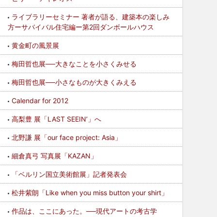
ライブラリーセミナー 著者が語る、建築本の楽しみ
方ーサバイバル住宅編ー第2回ダンボールハウス
黄金町の風景展
梅田哲也展──大きなことを小さくみせる
梅田哲也展──小さなものが大きくみえる
Calendar for 2012
高梨豊 展「LAST SEEIN’」へ
北野謙 展「our face project: Asia」
細倉真弓 写真展「KAZAN」
「ベルリン国立美術館展」記者発表会
松井紫朗「Like when you miss button your shirt」
作品は、ここにあった。──現代アートの考古学