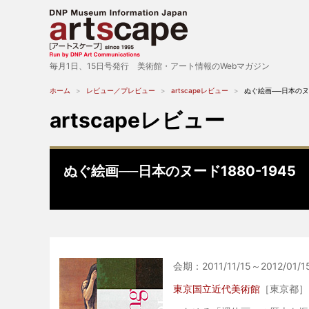
毎月1日、15日号発行 美術館・アート情報のWebマガジン
ホーム
レビュー／プレビュー
artscapeレビュー
ぬぐ絵画──日本のヌー
artscapeレビュー
ぬぐ絵画──日本のヌード1880-1945
会期：2011/11/15～2012/01/1
東京国立近代美術館
［東京都］