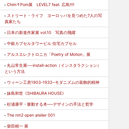
Chim↑Pom展 LEVEL7 feat. 広島!!!!
ストリート・ライフ ヨーロッパを見つめた7人の写
真家たち
日本の新進作家展 vol.10 写真の飛躍
中銀カプセルタワービル 住宅カプセル
アルスエレクトロニカ「Poetry of Motion」展
丸山常生展──install-action（インスタラクション）
という方法
ウィーン工房1903-1932─モダニズムの装飾的精神
妹島和世《SHIBAURA HOUSE》
杉浦康平・脈動する本──デザインの手法と哲学
The nm2 open atelier 001
柴田精一 展