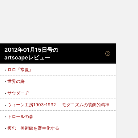
2012年01月15日号の
artscapeレビュー
ロロ『常夏』
世界の絣
サウダーヂ
ウィーン工房1903-1932──モダニズムの装飾的精神
トロールの森
榎忠 美術館を野生化する