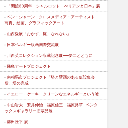
「開館60周年：シャルロット・ぺリアンと日本」展
ベン・シャーン クロスメディア・アーティスト─
写真、絵画、グラフィックアート─
山西愛展「おかず、庭、なれない」
日本ベルギー版画国際交流展
川西英コレクション収蔵記念展──夢二とともに
飛鳥アートプロジェクト
南相馬市プロジェクト「塔と壁画のある仮設集会
所」塔の完成
イエロー・ケーキ クリーンなエネルギーという嘘
中山岩太 安井仲治 福原信三 福原路草─ペンタ
ックスギャラリー旧蔵品展─
藤田匠平 展