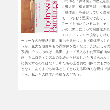
いわゆる「裸体画」の歴史を振
井曽太郎、梅原龍三郎、小出楢
「裸体画」を受容していく過程
え、いちおう堅実ではあるし、
ヌードを描いている以上、そこ
いのは黒田によって制度化され
エロティシズムの視線すら相対
ーキーなのが萬鉄五郎。腋毛を見せつける《裸体美人》
うか、巨大な頭部をもつ裸婦像を描くなど、冗談としか
系譜に沿ってみれば、黒田によって導入された西洋的肉
画」をエロティシズムの呪縛から解放したと考えられな
に美化するのではなく、私たちの土着的な肉体そのもの
となく、あくまでも物体としてとらえる即物的な視線で
たら、私たちの肉体が滑稽なのだろう。