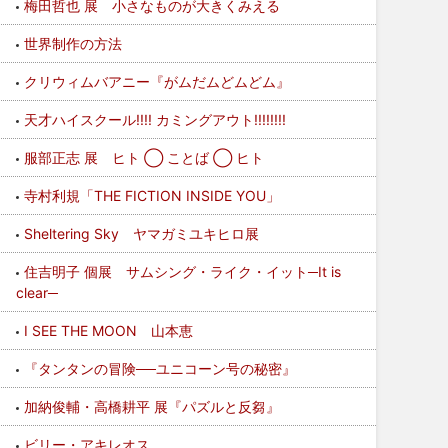
梅田哲也 展 小さなものが大きくみえる
世界制作の方法
クリウィムバアニー『がムだムどムどム』
天才ハイスクール!!!! カミングアウト!!!!!!!!
服部正志 展 ヒト ◯ ことば ◯ ヒト
寺村利規「THE FICTION INSIDE YOU」
Sheltering Sky ヤマガミユキヒロ展
住吉明子 個展 サムシング・ライク・イット─It is
clear─
I SEE THE MOON 山本恵
『タンタンの冒険──ユニコーン号の秘密』
加納俊輔・高橋耕平 展『パズルと反芻』
ビリー・アキレオス