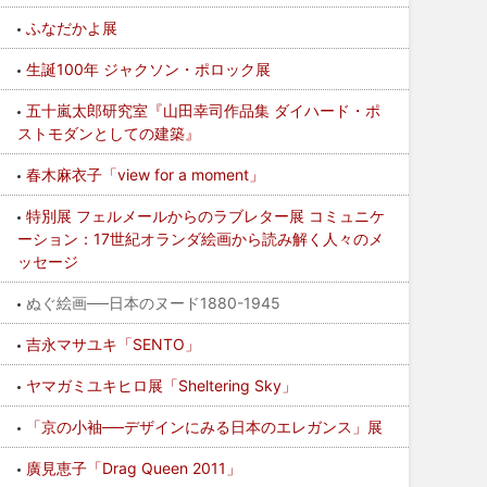
ふなだかよ展
生誕100年 ジャクソン・ポロック展
五十嵐太郎研究室『山田幸司作品集 ダイハード・ポ
ストモダンとしての建築』
春木麻衣子「view for a moment」
特別展 フェルメールからのラブレター展 コミュニケ
ーション：17世紀オランダ絵画から読み解く人々のメ
ッセージ
ぬぐ絵画──日本のヌード1880-1945
吉永マサユキ「SENTO」
ヤマガミユキヒロ展「Sheltering Sky」
「京の小袖──デザインにみる日本のエレガンス」展
廣見恵子「Drag Queen 2011」