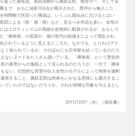
り返った展覧会。黒田清輝から萬鉄五郎、熊谷守一、そして安
重まで、おもに油彩100点が展示された。西洋から輸入した
を時間軸で区切った構成は、いくぶん面白みに欠けるとはい
黒田による《智・感・情》など、見るべき作品も多い。女性の
にはエロティシズムの視線が必然的に動員されるが、おもしろ
た「裸体画」の系譜が、後の世代の絵描きによって撹乱され、
化されているように見えるところだ。なかでも、とりわけアナ
がよく知られているが、そのほかにも日本髪を結っているのだろ
思えないヌードをたくさん描いている。「裸体画」という歴史的
体美の基準からの逸脱として見られるのだろうが、一方で「裸体
くもない。幻想的な背景や白人女性のモデルによって肉体を過剰
を凝視すること。萬鉄五郎は肉体をいかなる意味にも還元するこ
描いていたのではないだろうか。それが滑稽な印象を与えるとし
2011/12/07（水）（福住廉）