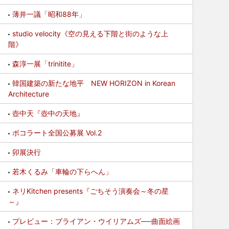
薄井一議「昭和88年」
studio velocity《空の見える下階と街のような上
階》
森淳一展「trinitite」
韓国建築の新たな地平 NEW HORIZON in Korean
Architecture
壺中天『壺中の天地』
ポコラート全国公募展 Vol.2
卯展決行
若木くるみ「車輪の下らへん」
ネリKitchen presents『ごちそう演奏会～冬の星
～』
プレビュー：ブライアン・ウイリアムズ──曲面絵画