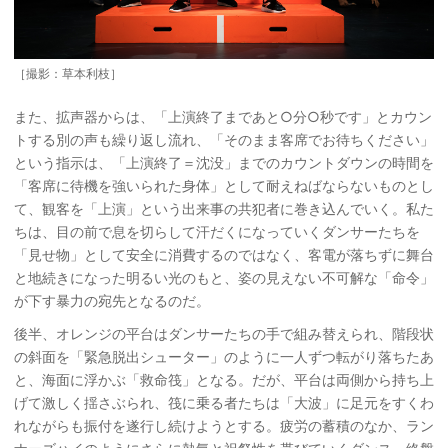
［撮影：草本利枝］
また、拡声器からは、「上演終了まであと○分○秒です」とカウン
トする別の声も繰り返し流れ、「そのまま客席でお待ちください」
という指示は、「上演終了＝沈没」までのカウントダウンの時間を
「客席に待機を強いられた身体」として耐えねばならないものとし
て、観客を「上演」という出来事の共犯者に巻き込んでいく。私た
ちは、目の前で息を切らして汗だくになっていくダンサーたちを
「見せ物」として安全に消費するのではなく、客電が落ちずに舞台
と地続きになった明るい光のもと、姿の見えない不可解な「命令」
が下す暴力の宛先となるのだ。
後半、オレンジの平台はダンサーたちの手で組み替えられ、階段状
の斜面を「緊急脱出シューター」のように一人ずつ転がり落ちたあ
と、海面に浮かぶ「救命筏」となる。だが、平台は両側から持ち上
げて激しく揺さぶられ、筏に乗る者たちは「大波」に足元をすくわ
れながらも振付を遂行し続けようとする。疲労の蓄積のなか、ラン