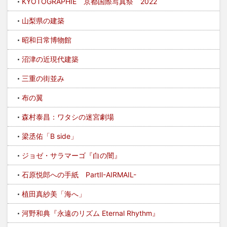
KYOTOGRAPHIE 京都国際写真祭 2022
山梨県の建築
昭和日常博物館
沼津の近現代建築
三重の街並み
布の翼
森村泰昌：ワタシの迷宮劇場
梁丞佑「B side」
ジョゼ・サラマーゴ『白の闇』
石原悦郎への手紙 PartⅡ-AIRMAIL-
植田真紗美「海へ」
河野和典『永遠のリズム Eternal Rhythm』