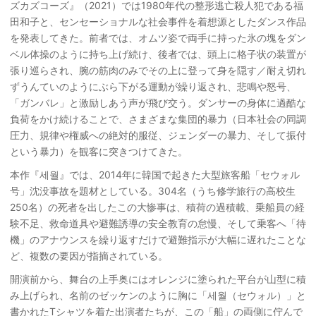
ズカズコーズ』（2021）では1980年代の整形逃亡殺人犯である福
田和子と、センセーショナルな社会事件を着想源としたダンス作品
を発表してきた。前者では、オムツ姿で両手に持った氷の塊をダン
ベル体操のように持ち上げ続け、後者では、頭上に格子状の装置が
張り巡らされ、腕の筋肉のみでその上に登って身を隠す／耐え切れ
ずうんていのようにぶら下がる運動が繰り返され、悲鳴や怒号、
「ガンバレ」と激励しあう声が飛び交う。ダンサーの身体に過酷な
負荷をかけ続けることで、さまざまな集団的暴力（日本社会の同調
圧力、規律や権威への絶対的服従、ジェンダーの暴力、そして振付
という暴力）を観客に突きつけてきた。
本作『세월』では、2014年に韓国で起きた大型旅客船「セウォル
号」沈没事故を題材としている。304名（うち修学旅行の高校生
250名）の死者を出したこの大惨事は、積荷の過積載、乗船員の経
験不足、救命道具や避難誘導の安全教育の怠慢、そして乗客へ「待
機」のアナウンスを繰り返すだけで避難指示が大幅に遅れたことな
ど、複数の要因が指摘されている。
開演前から、舞台の上手奥にはオレンジに塗られた平台が山型に積
み上げられ、名前のゼッケンのように胸に「세월（セウォル）」と
書かれたTシャツを着た出演者たちが、この「船」の両側に佇んで