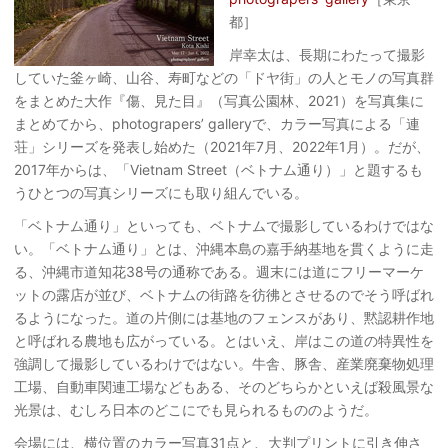
都］
岸幸太は、長期にわたって撮影
していた釜ヶ崎、山谷、寿町などの「ドヤ街」の人とモノの写真群
をまとめた大作『傷、見た目』（写真公園林、2021）を写真集に
まとめてから、photograpers’ galleryで、カラー写真による「連
荘」シリーズを発表し始めた（2021年7月、2022年1月）。だが、
2017年からは、「Vietnam Street（ベトナム通り）」と題するも
うひとつの写真シリーズにも取り組んでいる。
「ベトナム通り」といっても、ベトナムで撮影しているわけではな
い。「ベトナム通り」とは、沖縄本島の嘉手納基地を貫くように走
る、沖縄市道知花38号の通称である。週末には道にフリーマーケ
ットの露店が並び、ベトナムの街路を彷彿とさせるのでそう呼ばれ
るようになった。道の片側には基地のフェンスがあり、黙認耕作地
と呼ばれる農地も広がっている。とはいえ、岸はこの道の特異性を
強調して撮影しているわけではない。牛舎、豚舎、産業廃棄物処理
工場、自動車関連工場などもある、そのどちらかといえば殺風景な
光景は、むしろ日本のどこにでも見られるもののようだ。
会場には、横位置のカラー写真31点と、大判プリントに引き伸さ