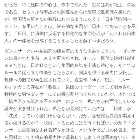
かった。特に疑問の中心は、作中で流れた「独島は我が領土」の歌
である。セウォル号事故との関連性からは唐突で違和感を感じた
が、韓国語を解さない観客にわかるようにあえて「日本語歌詞バー
ジョン」を用いたことは、潜在的な主題が「日本」であることを示
す。「反日」に過剰に反応する排他的な集団心理が「われわれ日本
人」の一体感を形成することを示したと解すべきだろう。
ダンスサークルや運動部の練習着のような衣裳をまとい、「ゼッケ
ンに書かれた名前」さえも匿名化され、ルール＝振付に絶対服従す
る者たちは、日本社会という集団的狂気を上演し続ける。そこでは
ルールに従う限り快楽がもたらされ、同調を強いる暴力に反転し、
規律への服従が再生産されていく。過去作『sky』では、「ルー
ル」を命じる存在が「教祖」「集団のリーダー」として明示され、
特権的な男性ダンサーにその役が割り当てられていたが、本作では
「拡声器から流れる不在の声」によって、私たちが内面化している
証左が突き付けられた。私たちが見続けていたのは、「日本」が
「沈没」していく姿にほかならない。だが、なぜ誰も異議を唱えず
従い続けるのか？「脱出」するためにはどうすればいいのか？「ダ
ンサーに集団的な肉体負荷をかける」というケダゴロの体質上、何
を題材にしても構造的暴力性に帰着してしまう点は否めないが、本