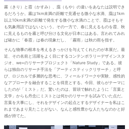
霧（きり）と霞（かすみ）、靄（もや）の違いをあなたは説明でき
るだろうか。霧は1km未満の距離で見通せる微小な水滴、靄は1km
以上10km未満の距離で発生する微小な水滴のことで、霞はそもそ
も気象用語ではないという。その一方で、春に見えるものを霞、秋
に見えるものを霧と呼び分ける文化が日本にはある。言われてみれ
ば確かに「春霞」は春の現象だし、「霧雨」は秋の雨を指す。
そんな物事の根本を考えるきっかけを与えてくれたのが本展だ。最
近、その名前と活躍をよく目にするコンテンポラリーデザインスタ
ジオ、we+のリサーチプロジェクト「Nature Study」である。彼
らは独自のリサーチ手法を「アーティスティックリサーチ」と呼
び、ロジカルで多層的な思考に、フィールドワークや実験、感性的
なアプローチを融合することを得意とする。今回、彼らがテーマに
したのが「ミスト」だ。驚いたのは、冒頭で触れたように「言葉と
文学」からも丹念にミストとは何かのリサーチを試みていた点だ。
言葉を大事にし、それをデザインの起点とするデザイナーを私はこ
れまであまり見たことがない。なんと感性豊かな人たちなのかと好
感が持てた。