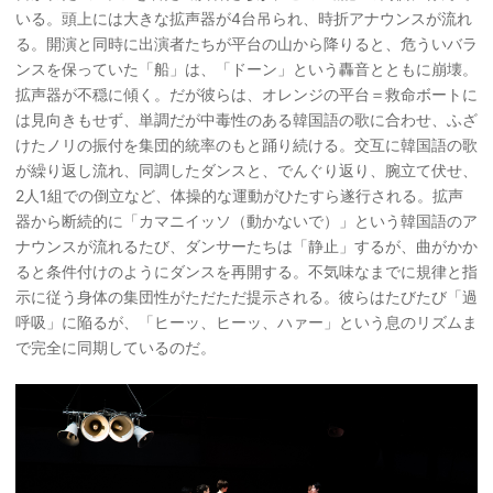
いる。頭上には大きな拡声器が4台吊られ、時折アナウンスが流れ
る。開演と同時に出演者たちが平台の山から降りると、危ういバラ
ンスを保っていた「船」は、「ドーン」という轟音とともに崩壊。
拡声器が不穏に傾く。だが彼らは、オレンジの平台＝救命ボートに
は見向きもせず、単調だが中毒性のある韓国語の歌に合わせ、ふざ
けたノリの振付を集団的統率のもと踊り続ける。交互に韓国語の歌
が繰り返し流れ、同調したダンスと、でんぐり返り、腕立て伏せ、
2人1組での倒立など、体操的な運動がひたすら遂行される。拡声
器から断続的に「カマニイッソ（動かないで）」という韓国語のア
ナウンスが流れるたび、ダンサーたちは「静止」するが、曲がかか
ると条件付けのようにダンスを再開する。不気味なまでに規律と指
示に従う身体の集団性がただただ提示される。彼らはたびたび「過
呼吸」に陥るが、「ヒーッ、ヒーッ、ハァー」という息のリズムま
で完全に同期しているのだ。