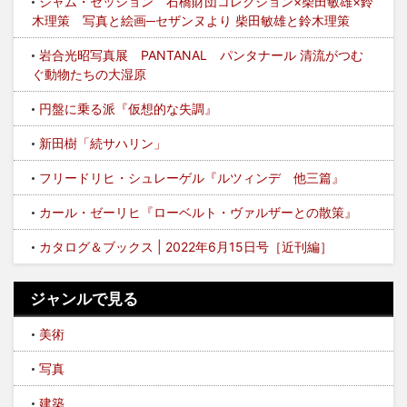
ジャム・セッション 石橋財団コレクション×柴田敏雄×鈴
木理策 写真と絵画─セザンヌより 柴田敏雄と鈴木理策
岩合光昭写真展 PANTANAL パンタナール 清流がつむ
ぐ動物たちの大湿原
円盤に乗る派『仮想的な失調』
新田樹「続サハリン」
フリードリヒ・シュレーゲル『ルツィンデ 他三篇』
カール・ゼーリヒ『ローベルト・ヴァルザーとの散策』
カタログ＆ブックス | 2022年6月15日号［近刊編］
ジャンルで見る
美術
写真
建築