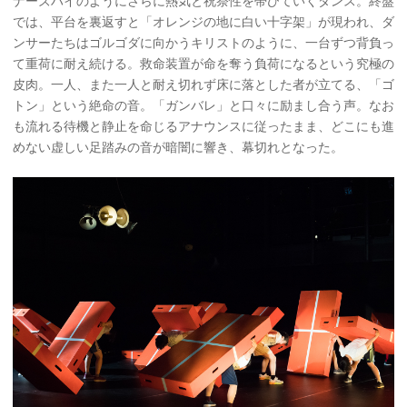
ナーズハイのようにさらに熱気と祝祭性を帯びていくダンス。終盤
では、平台を裏返すと「オレンジの地に白い十字架」が現われ、ダ
ンサーたちはゴルゴダに向かうキリストのように、一台ずつ背負っ
て重荷に耐え続ける。救命装置が命を奪う負荷になるという究極の
皮肉。一人、また一人と耐え切れず床に落とした者が立てる、「ゴ
トン」という絶命の音。「ガンバレ」と口々に励まし合う声。なお
も流れる待機と静止を命じるアナウンスに従ったまま、どこにも進
めない虚しい足踏みの音が暗闇に響き、幕切れとなった。