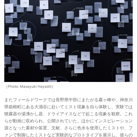
［Photo: Masayuki Hayashi］
またフィールドワークでは長野県中部にまたがる霧ヶ峰や、神奈川
県箱根町にある大涌谷に赴いてミスト現象を自ら体験し、実験では
噴霧器や湯沸かし器、ドライアイスなどで起こる現象を観察。これ
らが動画に収められ、公開されていた。ほかにインスピレーション
源となった素材や装置、文献、さらに色水を使用したミストや、フ
ァンで制御したミストなど実験的なプロトタイプを展示し、彼らの