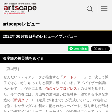
サイト内検索
メニュー
artscapeレビュー
2022年06月15日号のレビュー／プレビュー
沿岸部の被災地をめぐる
［宮城県］
せんだいメディアテークが推進する「
アートノード
」は、決して派
手ではないが、ゆっくりと着実に動いている。アドバイザー会議に
あわせて、川俣正による「
仙台インプログレス
」の状況を見学し
た。今年の春には、貞山堀の運河沿いに松林を一望できる小さな木
造の《
新浜タワー
》（定員は5名まで）が完成している。構造材と
は別にややランダムに斜めに配されたルーバーや、張り出した部材
などのデザインによって、しっかりと川俣の作品になっていた。ま