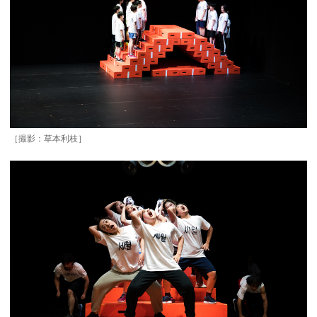
［撮影：草本利枝］