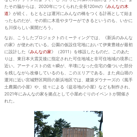
たその脇からは、2020年につくられた全長120mの《
みんなの木
道
》が続く。もともとは運河にみんなの橋をつくる計画として始ま
ったものだが、その前に木造やタワーができるというのも、いかに
も川俣らしい展開だろう。
なお、こうしたプロジェクトのミーティングでは、《新浜のみんな
の家》が使われている。公園の仮設住宅地において伊東豊雄が最初
に設計した《
みんなの家
》（2011）を移設したものだ。このあた
りは、東日本大震災後に指定された可住地域と非可住地域の境界に
近い。アーティストの佐々瞬が、半壊になった住宅の傷ついた部分
を残しながら改修しているのも、このエリアである。また貞山堀の
運河に近い宮城野区岡田の新浜地区では、建築ダウナーズの《風手
土農園の小屋》や、佐々による《盆谷地の小屋》なども制作され、
2021年にみんなの家を拠点として小屋めぐりのイベントが開催さ
れた。