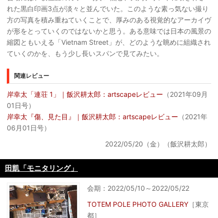
れた黒白印画3点が淡々と並んでいた。このような素っ気ない撮り
方の写真を積み重ねていくことで、厚みのある視覚的なアーカイヴ
が形をとっていくのではないかと思う。ある意味では日本の風景の
縮図ともいえる「Vietnam Street」が、どのような眺めに組織され
ていくのかを、もう少し長いスパンで見てみたい。
関連レビュー
岸幸太「連荘 1」｜飯沢耕太郎：artscapeレビュー
（2021年09月
01日号）
岸幸太『傷、見た目』｜飯沢耕太郎：artscapeレビュー
（2021年
06月01日号）
2022/05/20（金）（飯沢耕太郎）
田凱「モニタリング」
会期：2022/05/10～2022/05/22
TOTEM POLE PHOTO GALLERY
［東京
都］