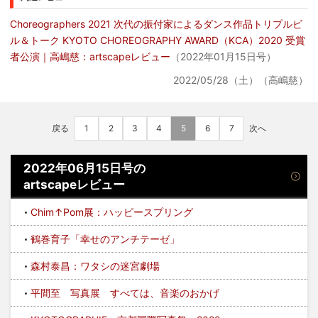
Choreographers 2021 次代の振付家によるダンス作品トリプルビ
ル＆トーク KYOTO CHOREOGRAPHY AWARD（KCA）2020 受賞
者公演｜高嶋慈：artscapeレビュー
（2022年01月15日号）
2022/05/28（土）（高嶋慈）
戻る
1
2
3
4
5
6
7
次へ
2022年06月15日号の
artscapeレビュー
Chim↑Pom展：ハッピースプリング
鶴巻育子「幸せのアンチテーゼ」
森村泰昌：ワタシの迷宮劇場
平間至 写真展 すべては、音楽のおかげ