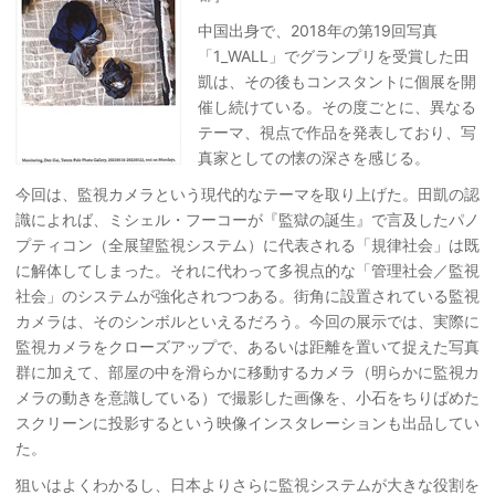
中国出身で、2018年の第19回写真
「1_WALL」でグランプリを受賞した田
凱は、その後もコンスタントに個展を開
催し続けている。その度ごとに、異なる
テーマ、視点で作品を発表しており、写
真家としての懐の深さを感じる。
今回は、監視カメラという現代的なテーマを取り上げた。田凱の認
識によれば、ミシェル・フーコーが『監獄の誕生』で言及したパノ
プティコン（全展望監視システム）に代表される「規律社会」は既
に解体してしまった。それに代わって多視点的な「管理社会／監視
社会」のシステムが強化されつつある。街角に設置されている監視
カメラは、そのシンボルといえるだろう。今回の展示では、実際に
監視カメラをクローズアップで、あるいは距離を置いて捉えた写真
群に加えて、部屋の中を滑らかに移動するカメラ（明らかに監視カ
メラの動きを意識している）で撮影した画像を、小石をちりばめた
スクリーンに投影するという映像インスタレーションも出品してい
た。
狙いはよくわかるし、日本よりさらに監視システムが大きな役割を