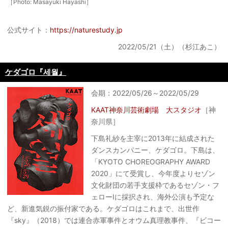
［Photo: Masayuki Hayashi］
公式サイト：
https://naturestudy.jp
2022/05/21（土）（杉江あこ）
ケダゴロ『세월』
会期：2022/05/26～2022/05/29
KAAT神奈川芸術劇場 大スタジオ
［神
奈川県］
下島礼紗を主宰に2013年に結成された
ダンスカンパニー、ケダゴロ。下島は、
「KYOTO CHOREOGRAPHY AWARD
2020」にて受賞し、今年度よりセゾン
文化財団の若手支援枠であるセゾン・フ
ェローⅠに採択され、海外公演も予定な
ど、新進気鋭の振付家である。ケダゴロはこれまで、出世作
『sky』（2018）では連合赤軍事件とオウム真理教事件、『ビコー