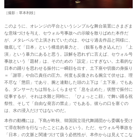
［撮影：草本利枝］
このように、オレンジの平台というシンプルな舞台装置にさまざま
な意味づけを与え、セウォル号事故への示唆を散りばめた本作だ
が、メタレベルで上演されていたのは、やはり過去作品と同様に、
徹底して「日本」という構造的暴力と、（観客も巻き込んだ）「上
演」という暴力にあると思う。誤解を恐れずに言えば、セウォル号
事故という「題材」は、そのための「設定」にすぎない。土着的な
日本の踊りを思わせる振付に一瞬顔を出す、土下座や切腹の身振り
＝「謝罪」や自己責任の圧力。何度も反復される腕立て伏せは、理
不尽な「懲罰」であり、腕と連動した頭の上下は「土下座」でもあ
る。ダンサーたちは頬をふくらませて「息を止めた」状態で振付に
従事するが、それは水難と同時に、「ひょっとこ顔」で舞い踊る祝
祭性、そして「自由な発言の禁止」でもある。彼らの口を塞ぐの
は、水の浸入だけではないのだ。
本作の動機には、下島が昨秋、韓国国立現代舞踊団から委嘱を受け
て滞在制作を行なったことにあるという。ただ、セウォル号事故を
「日本」の文脈と関連づけて扱う必然性が、本作からは見えてこな