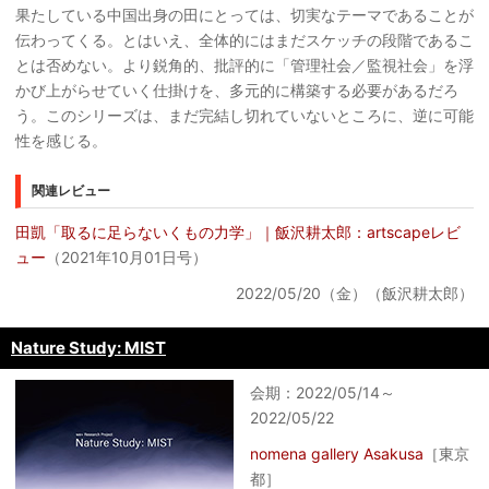
果たしている中国出身の田にとっては、切実なテーマであることが
伝わってくる。とはいえ、全体的にはまだスケッチの段階であるこ
とは否めない。より鋭角的、批評的に「管理社会／監視社会」を浮
かび上がらせていく仕掛けを、多元的に構築する必要があるだろ
う。このシリーズは、まだ完結し切れていないところに、逆に可能
性を感じる。
関連レビュー
田凱「取るに足らないくもの力学」｜飯沢耕太郎：artscapeレビ
ュー
（2021年10月01日号）
2022/05/20（金）（飯沢耕太郎）
Nature Study: MIST
会期：2022/05/14～
2022/05/22
nomena gallery Asakusa
［東京
都］