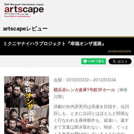
サイト内検索
メニュー
artscapeレビュー
ミクニヤナイハラプロジェクト『幸福オンザ道路』
2012年04月01日号
会期：2012/03/22～2012/03/24
横浜赤レンガ倉庫1号館3Fホール
［神奈
川県］
演劇の矢内原美邦は高速を目指す。台詞
回しも、ときに台詞とはほとんど関係な
く行なわれる身体動作も、超速い。速す
ぎて言葉は聞き取れない。時折、ぐっと
くる名言が飛び出しているようなのだ