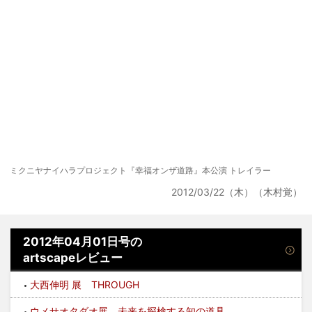
ミクニヤナイハラプロジェクト『幸福オンザ道路』本公演 トレイラー
2012/03/22（木）（木村覚）
2012年04月01日号の
artscapeレビュー
大西伸明 展 THROUGH
ウメサオタダオ展 未来を探検する知の道具