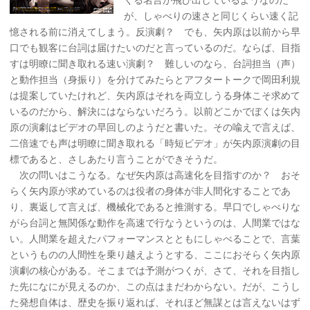
が、しゃべりの速さと同じくらい速く記
憶される前に消えてしまう。反演劇？ でも、矢内原は以前から早
口でも観客に台詞は届けたいのだと言っているのだ。ならば、目指
すは明瞭に聞き取れる速い演劇？ 難しいのなら、台詞担当（声）
と動作担当（身振り）を分けてみたらとアフタートークで岡田利規
は提案していたけれど、矢内原はそれを両立しうる身体こそ求めて
いるのだから、解決にはならないだろう。以前どこかでぼくは矢内
原の演劇はビデオの早回しのようだと書いた。その喩えで言えば、
二倍速でも声は明瞭に聞き取れる「時短ビデオ」が矢内原演劇の目
標であると、さしあたり言うことができそうだ。
次の問いはこうなる。なぜ矢内原は高速化を目指すのか？ おそ
らく矢内原が求めているのは役者の身体が非人間化することであ
り、裏返して言えば、機械化であると推測する。早口でしゃべりな
がら台詞と無関係な動作を高速で行なうというのは、人間業ではな
い。人間業を超えたパフォーマンスとともにしゃべることで、言葉
というものの人間性を乗り越えようとする、ここにおそらく矢内原
演劇の核心がある。そこまでは予測がつくが、さて、それを目指し
た先になにが見えるのか、この点はまだわからない。だが、こうし
た発想自体は、歴史を振り返れば、それほど無謀とは言えないはず