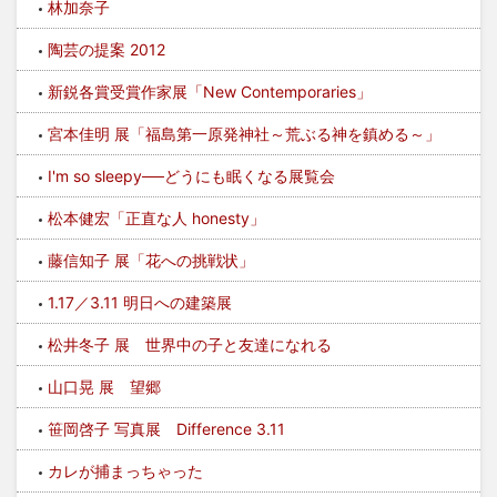
林加奈子
陶芸の提案 2012
新鋭各賞受賞作家展「New Contemporaries」
宮本佳明 展「福島第一原発神社～荒ぶる神を鎮める～」
I'm so sleepy──どうにも眠くなる展覧会
松本健宏「正直な人 honesty」
藤信知子 展「花への挑戦状」
1.17／3.11 明日への建築展
松井冬子 展 世界中の子と友達になれる
山口晃 展 望郷
笹岡啓子 写真展 Difference 3.11
カレが捕まっちゃった