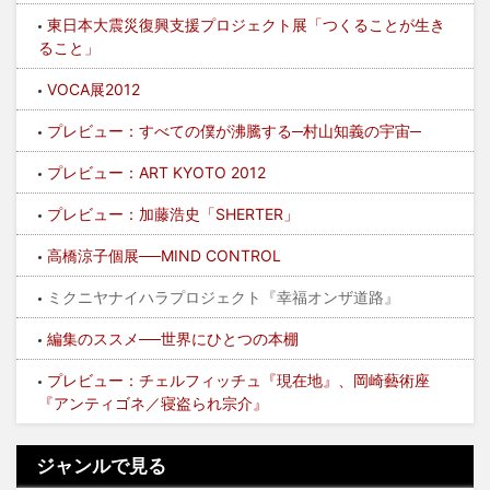
東日本大震災復興支援プロジェクト展「つくることが生き
ること」
VOCA展2012
プレビュー：すべての僕が沸騰する─村山知義の宇宙─
プレビュー：ART KYOTO 2012
プレビュー：加藤浩史「SHERTER」
高橋涼子個展──MIND CONTROL
ミクニヤナイハラプロジェクト『幸福オンザ道路』
編集のススメ──世界にひとつの本棚
プレビュー：チェルフィッチュ『現在地』、岡崎藝術座
『アンティゴネ／寝盗られ宗介』
ジャンルで見る