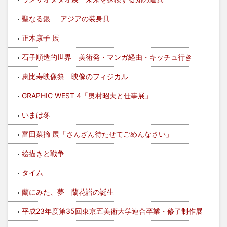
聖なる銀──アジアの装身具
正木康子 展
石子順造的世界 美術発・マンガ経由・キッチュ行き
恵比寿映像祭 映像のフィジカル
GRAPHIC WEST 4「奥村昭夫と仕事展」
いまは冬
富田菜摘 展「さんざん待たせてごめんなさい」
絵描きと戦争
タイム
蘭にみた、夢 蘭花譜の誕生
平成23年度第35回東京五美術大学連合卒業・修了制作展