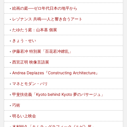
絵画の庭──ゼロ年代日本の地平から
レゾナンス 共鳴──人と響き合うアート
たゆたう庭：山本基 個展
きょう・せい
伊藤若冲 特別展「百花若冲繚乱」
西宮正明 映像言語展
Andrea Deplazes『Constructing Architecture』
マネとモダン・パリ
甲斐扶佐義「Kyoto behind Kyoto 夢のパサージュ」
巧術
明るい上映会
木村恒久「キムラ・グラフィック《ルビ》展」