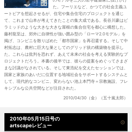
た。フーリエなど、かつての社会主義ユ
ートピアを想起させるが、住宅や集合住宅のプロジェクトを通じ
て、これまで山本が考えてきたことの集大成である。長谷川豪はピ
ラミッドのような大きな大きな屋根の集合住宅を都心に構想した。
藤村龍至は、郊外に自律性が強い囲み型の「ローマ2.0モデル」を
掲げ、コンビニを散りばめた「都市国家」を再召還する。そして中
村拓志は、農村に巨大な巣としてのグリッド状の構築物を提示し
た。これらは批判を恐れず、あえて未来の社会を考える実験的なプ
ロジェクトだろう。本書の後半では、彼らの提案をめぐってさまざ
まな討議がなされている。そして東浩紀を交えたセッションでは、
国家と家族のあいだに位置する地域社会をサポートするシステムと
して、現代的なコンビニ、変わらない池上本門寺＝宗教施設、フレ
キシブルな公共空間などが注目された。
2010/04/30（金）（五十嵐太郎）
2010年05月15日号の
artscapeレビュー