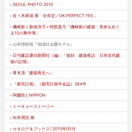
SEOUL PHOTO 2010
佐々木耕成 展「全肯定／OK.PERFECT.YES.」
磯崎新＋新保淳乃＋阿部真弓『磯崎新の建築・美術をめぐ
る10の事件簿』
山本理顕他『地域社会圏モデル』
日刊建設通信新聞社（編）『復刻 建築夜話 日本近代建
築の記憶』
青木茂『建築再生へ』
『都市計画』（都市計画学会誌）284号
阿蘭陀とNIPPON
トーキョーストーリー
向井潤吉 展
カタログ＆ブックス│2010年05月