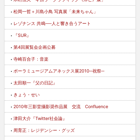
松岡一哲＋川島小鳥 写真展「未来ちゃん」
レゾナンス 共鳴──人と響き合うアート
『SUR』
第4回展覧会企画公募
寺崎百合子：音楽
ポーラミュージアムアネックス展2010─祝祭─
太田順一『父の日記』
きょう・せい
2010年三影堂攝影奨作品展 交流 Confluence
津田大介『Twitter社会論』
周育正：レジデンシー・グッズ