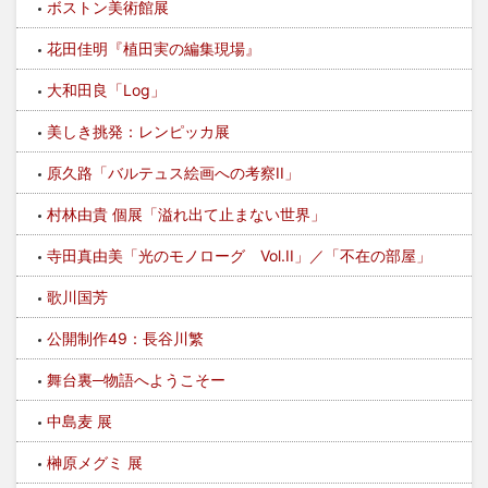
ボストン美術館展
花田佳明『植田実の編集現場』
大和田良「Log」
美しき挑発：レンピッカ展
原久路「バルテュス絵画への考察II」
村林由貴 個展「溢れ出て止まない世界」
寺田真由美「光のモノローグ Vol.II」／「不在の部屋」
歌川国芳
公開制作49：長谷川繁
舞台裏─物語へようこそー
中島麦 展
榊原メグミ 展