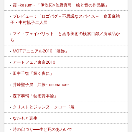
霞 -kasumi- 「伊吹拓×佐野真弓：絵と音の作品展」
プレビュー：「ロゴパグ～不思議なスパイス～」森田麻祐
子・中村協子二人展
マイ・フェイバリット：とある美術の検索目録／所蔵品か
ら
MOTアニュアル2010「装飾」
アートフェア東京2010
田中千智「輝く夜に」
井崎聖子展 共振-resonance-
森下泰輔「藝術資本論」
クリストとジャンヌ・クロード展
なかもと真生
時の宙づり──生と死のあわいで