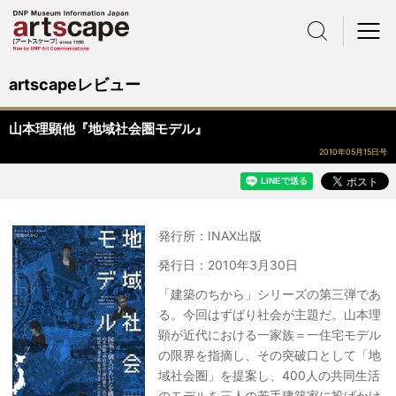
サイト内検索
メニュー
artscapeレビュー
山本理顕他『地域社会圏モデル』
2010年05月15日号
発行所：INAX出版
発行日：2010年3月30日
「建築のちから」シリーズの第三弾であ
る。今回はずばり社会が主題だ。山本理
顕が近代における一家族＝一住宅モデル
の限界を指摘し、その突破口として「地
域社会圏」を提案し、400人の共同生活
のモデルを三人の若手建築家に投げかけ