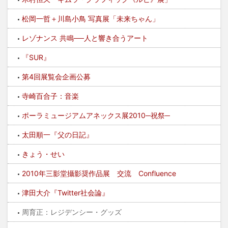
松岡一哲＋川島小鳥 写真展「未来ちゃん」
レゾナンス 共鳴──人と響き合うアート
『SUR』
第4回展覧会企画公募
寺崎百合子：音楽
ポーラミュージアムアネックス展2010─祝祭─
太田順一『父の日記』
きょう・せい
2010年三影堂攝影奨作品展 交流 Confluence
津田大介『Twitter社会論』
周育正：レジデンシー・グッズ