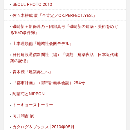
SEOUL PHOTO 2010
佐々木耕成 展「全肯定／OK.PERFECT.YES.」
磯崎新＋新保淳乃＋阿部真弓『磯崎新の建築・美術をめぐ
る10の事件簿』
山本理顕他『地域社会圏モデル』
日刊建設通信新聞社（編）『復刻 建築夜話 日本近代建
築の記憶』
青木茂『建築再生へ』
『都市計画』（都市計画学会誌）284号
阿蘭陀とNIPPON
トーキョーストーリー
向井潤吉 展
カタログ＆ブックス│2010年05月