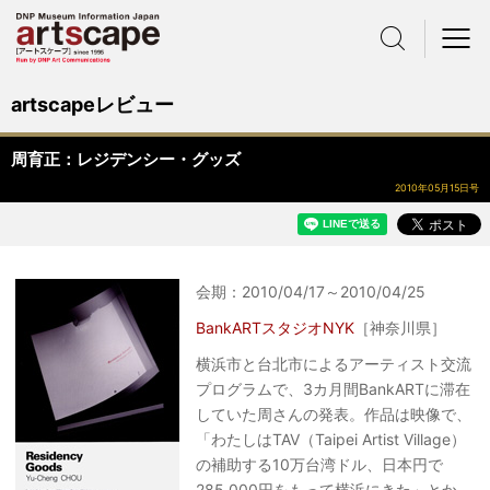
サイト内検索
メニュー
artscapeレビュー
周育正：レジデンシー・グッズ
2010年05月15日号
会期：2010/04/17～2010/04/25
BankARTスタジオNYK
［神奈川県］
横浜市と台北市によるアーティスト交流
プログラムで、3カ月間BankARTに滞在
していた周さんの発表。作品は映像で、
「わたしはTAV（Taipei Artist Village）
の補助する10万台湾ドル、日本円で
285,000円をもって横浜にきた」とか、