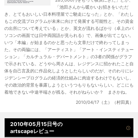
「池田さんから暖かいお招きをいただ
き、とてもおいしい日本料理屋でご馳走になった」とか、「わたし
もこの交流プログラムが未来に向けて発展する可能性と、その資金
の出所について考えている」とか、英文が流れるばかり（卓上のパ
ソコンの画面では日中両国語が見られる）で、画像が出てこない。
いつ「本編」が始まるのかと思ったら文章だけで終わってしまっ
た。その両脇には、「アーティスト」「アート・インスティテュー
ション」「カルチュラル・デパートメント」の3者の関係がグラフ
で示されている。どうやら周さんは、レジデンスに招かれたこと自
体を自己言及的に作品化しようとしたらしいのだが、そのわりにレ
ジデンシープログラムの経済的仕組みに肉迫するわけでもないし、
その政治的背景を暴露しようというつもりもないらしい。どこにも
着地できない中途半端さが残る。それがねらいか？ まさかね。
2010/04/17（土）（村田真）
2010年05月15日号の
artscapeレビュー