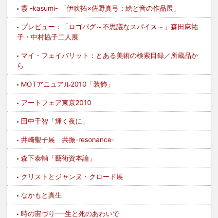
霞 -kasumi- 「伊吹拓×佐野真弓：絵と音の作品展」
プレビュー：「ロゴパグ～不思議なスパイス～」森田麻祐
子・中村協子二人展
マイ・フェイバリット：とある美術の検索目録／所蔵品か
ら
MOTアニュアル2010「装飾」
アートフェア東京2010
田中千智「輝く夜に」
井崎聖子展 共振-resonance-
森下泰輔「藝術資本論」
クリストとジャンヌ・クロード展
なかもと真生
時の宙づり──生と死のあわいで