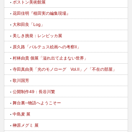
ボストン美術館展
花田佳明『植田実の編集現場』
大和田良「Log」
美しき挑発：レンピッカ展
原久路「バルテュス絵画への考察II」
村林由貴 個展「溢れ出て止まない世界」
寺田真由美「光のモノローグ Vol.II」／「不在の部屋」
歌川国芳
公開制作49：長谷川繁
舞台裏─物語へようこそー
中島麦 展
榊原メグミ 展