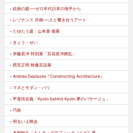
絵画の庭──ゼロ年代日本の地平から
レゾナンス 共鳴──人と響き合うアート
たゆたう庭：山本基 個展
きょう・せい
伊藤若冲 特別展「百花若冲繚乱」
西宮正明 映像言語展
Andrea Deplazes『Constructing Architecture』
マネとモダン・パリ
甲斐扶佐義「Kyoto behind Kyoto 夢のパサージュ」
巧術
明るい上映会
木村恒久「キムラ・グラフィック《ルビ》展」