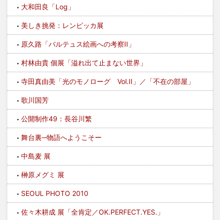
大和田良「Log」
美しき挑発：レンピッカ展
原久路「バルテュス絵画への考察II」
村林由貴 個展「溢れ出て止まない世界」
寺田真由美「光のモノローグ Vol.II」／「不在の部屋」
歌川国芳
公開制作49：長谷川繁
舞台裏─物語へようこそー
中島麦 展
榊原メグミ 展
SEOUL PHOTO 2010
佐々木耕成 展「全肯定／OK.PERFECT.YES.」