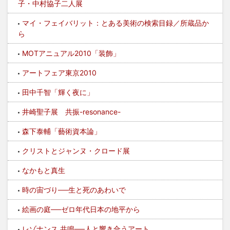
子・中村協子二人展
マイ・フェイバリット：とある美術の検索目録／所蔵品か
ら
MOTアニュアル2010「装飾」
アートフェア東京2010
田中千智「輝く夜に」
井崎聖子展 共振-resonance-
森下泰輔「藝術資本論」
クリストとジャンヌ・クロード展
なかもと真生
時の宙づり──生と死のあわいで
絵画の庭──ゼロ年代日本の地平から
レゾナンス 共鳴──人と響き合うアート