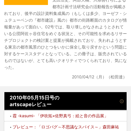
都市計画寸法研究会の活動報告が掲載さ
れており、後半の設計資料集成風の（もしくは多少、ヨーゼフ・シ
ュテューベンの『都市建設』風の）都市の街路断面のカタログが情
報量があって面白い。02号では、取り壊しがなされようとされて
いる公団阿佐ヶ谷住宅をめぐる状況と、その可能性を求めるリサー
チプロジェクトの検討案と提案が掲載されており、失われようとす
る東京の都市風景のひとつをいかに保全し取り戻すかという問題に
対するケーススタディとなっている。この冊子は、販売されている
ものではないが、とても高いクオリティでつくられており、気にな
った。
2010/04/12（月）（松田達）
2010年05月15日号の
artscapeレビュー
霞 -kasumi- 「伊吹拓×佐野真弓：絵と音の作品展」
プレビュー：「ロゴパグ～不思議なスパイス～」森田麻祐