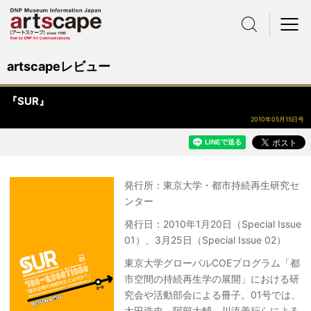
サイト内検索
メニュー
artscapeレビュー
『SUR』
2010年05月15日号
発行所：東京大学・都市持続再生研究セ
ンター
発行日：2010年1月20日（Special Issue
01）、3月25日（Special Issue 02）
東京大学グローバルCOEプログラム「都
市空間の持続再生学の展開」における研
究会や活動部会による冊子。01号では、
太田浩史、阿部大輔、川添善行らによる