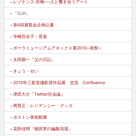
レゾナンス 共鳴──人と響き合うアート
『SUR』
第4回展覧会企画公募
寺崎百合子：音楽
ポーラミュージアムアネックス展2010─祝祭─
太田順一『父の日記』
きょう・せい
2010年三影堂攝影奨作品展 交流 Confluence
津田大介『Twitter社会論』
周育正：レジデンシー・グッズ
ボストン美術館展
花田佳明『植田実の編集現場』