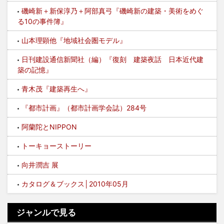
磯崎新＋新保淳乃＋阿部真弓『磯崎新の建築・美術をめぐ
る10の事件簿』
山本理顕他『地域社会圏モデル』
日刊建設通信新聞社（編）『復刻 建築夜話 日本近代建
築の記憶』
青木茂『建築再生へ』
『都市計画』（都市計画学会誌）284号
阿蘭陀とNIPPON
トーキョーストーリー
向井潤吉 展
カタログ＆ブックス│2010年05月
ジャンルで見る