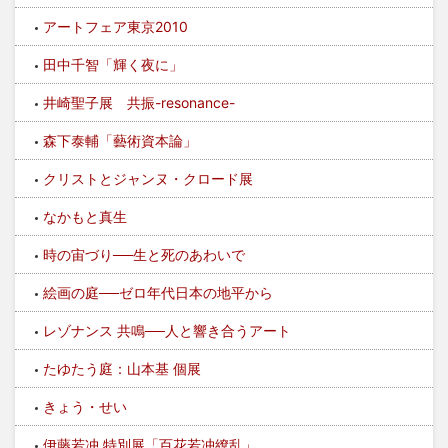
アートフェア東京2010
田中千智「輝く夜に」
井崎聖子展 共振-resonance-
森下泰輔「藝術資本論」
クリストとジャンヌ・クロード展
なかもと真生
時の宙づり──生と死のあわいで
絵画の庭──ゼロ年代日本の地平から
レゾナンス 共鳴──人と響き合うアート
たゆたう庭：山本基 個展
きょう・せい
伊藤若冲 特別展「百花若冲繚乱」