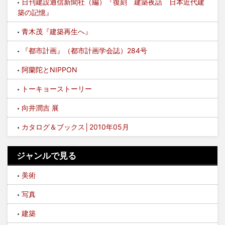
日刊建設通信新聞社（編）『復刻 建築夜話 日本近代建
築の記憶』
青木茂『建築再生へ』
『都市計画』（都市計画学会誌）284号
阿蘭陀とNIPPON
トーキョーストーリー
向井潤吉 展
カタログ＆ブックス│2010年05月
ジャンルで見る
美術
写真
建築