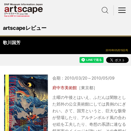
サイト内検索
メニュー
artscapeレビュー
歌川国芳
2010年05月15日号
会期：2010/03/20～2010/05/09
府中市美術館
［東京都］
土曜の午後とはいえ、ふだんは閑散とし
た郊外の公立美術館にしては異例のにぎ
わい。さて、国芳というと、巨大な骸骨
が登場したり、アルチンボルド風の合わ
せ絵を工夫したり、奇想の系譜に連なる
戯画家のイメージが強いが、その奇想が