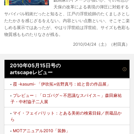
天保の改革による表現の弾圧に対処する
サバイバル戦術だったと知ると、江戸の浮世絵師のたくましさとし
たたかさを感じざるをえない。内容といい点数といい、そこそこ楽
しめる展示ではあったが、やはり浮世絵は浮世絵、サイズも色彩も
物質感もものたりなさが残る。
2010/04/24（土）（村田真）
2010年05月15日号の
artscapeレビュー
霞 -kasumi- 「伊吹拓×佐野真弓：絵と音の作品展」
プレビュー：「ロゴパグ～不思議なスパイス～」森田麻祐
子・中村協子二人展
マイ・フェイバリット：とある美術の検索目録／所蔵品か
ら
MOTアニュアル2010「装飾」