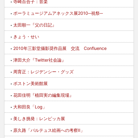
寺崎百合子：音楽
ポーラミュージアムアネックス展2010─祝祭─
太田順一『父の日記』
きょう・せい
2010年三影堂攝影奨作品展 交流 Confluence
津田大介『Twitter社会論』
周育正：レジデンシー・グッズ
ボストン美術館展
花田佳明『植田実の編集現場』
大和田良「Log」
美しき挑発：レンピッカ展
原久路「バルテュス絵画への考察II」