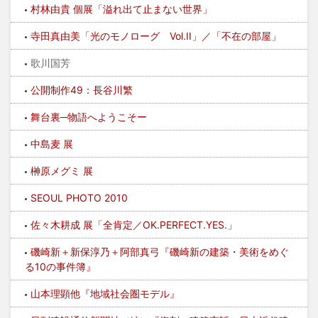
村林由貴 個展「溢れ出て止まない世界」
寺田真由美「光のモノローグ Vol.II」／「不在の部屋」
歌川国芳
公開制作49：長谷川繁
舞台裏─物語へようこそー
中島麦 展
榊原メグミ 展
SEOUL PHOTO 2010
佐々木耕成 展「全肯定／OK.PERFECT.YES.」
磯崎新＋新保淳乃＋阿部真弓『磯崎新の建築・美術をめぐ
る10の事件簿』
山本理顕他『地域社会圏モデル』