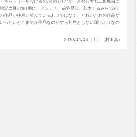
・ギャラリーを設けるのが流行りだが、京都芸大も二条城前に
館記念展の第1期に、アンテナ、苅谷昌江、若木くるみら13組
の作品が整然と並んでいるわけではなく、どれがだれの作品な
いったいどこまでが作品なのかすら判然としない渾沌ぶりなの
2010/04/03（土）（村田真）