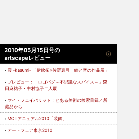
2010年05月15日号の
artscapeレビュー
霞 -kasumi- 「伊吹拓×佐野真弓：絵と音の作品展」
プレビュー：「ロゴパグ～不思議なスパイス～」森
田麻祐子・中村協子二人展
マイ・フェイバリット：とある美術の検索目録／所
蔵品から
MOTアニュアル2010「装飾」
アートフェア東京2010