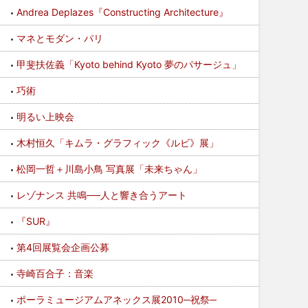
Andrea Deplazes『Constructing Architecture』
マネとモダン・パリ
甲斐扶佐義「Kyoto behind Kyoto 夢のパサージュ」
巧術
明るい上映会
木村恒久「キムラ・グラフィック《ルビ》展」
松岡一哲＋川島小鳥 写真展「未来ちゃん」
レゾナンス 共鳴──人と響き合うアート
『SUR』
第4回展覧会企画公募
寺崎百合子：音楽
ポーラミュージアムアネックス展2010─祝祭─