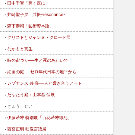
田中千智「輝く夜に」
井崎聖子展 共振-resonance-
森下泰輔「藝術資本論」
クリストとジャンヌ・クロード展
なかもと真生
時の宙づり──生と死のあわいで
絵画の庭──ゼロ年代日本の地平から
レゾナンス 共鳴──人と響き合うアート
たゆたう庭：山本基 個展
きょう・せい
伊藤若冲 特別展「百花若冲繚乱」
西宮正明 映像言語展