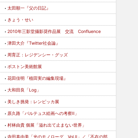
太田順一『父の日記』
きょう・せい
2010年三影堂攝影奨作品展 交流 Confluence
津田大介『Twitter社会論』
周育正：レジデンシー・グッズ
ボストン美術館展
花田佳明『植田実の編集現場』
大和田良「Log」
美しき挑発：レンピッカ展
原久路「バルテュス絵画への考察II」
村林由貴 個展「溢れ出て止まない世界」
寺田真由美「光のモノローグ Vol.II」／「不在の部