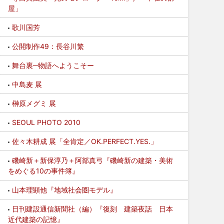
屋」
歌川国芳
公開制作49：長谷川繁
舞台裏─物語へようこそー
中島麦 展
榊原メグミ 展
SEOUL PHOTO 2010
佐々木耕成 展「全肯定／OK.PERFECT.YES.」
磯崎新＋新保淳乃＋阿部真弓『磯崎新の建築・美術
をめぐる10の事件簿』
山本理顕他『地域社会圏モデル』
日刊建設通信新聞社（編）『復刻 建築夜話 日本
近代建築の記憶』