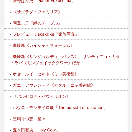
菅野ぱんだ「Planet Fukushima」
《サグラダ・ファミリア》
岡登志子『緑のテーブル』
プレビュー：akakilike『家族写真』
磯崎新《カイシャ・フォーラム》
磯崎新《サンジョルディ・パレス》、サンティアゴ・カラ
トラバ《モンジュイックタワー》ほか
ホセ・ルイ・セルト《ミロ美術館》
ガエ・アウレンティ《カタルーニャ美術館》
《バルセロナ・パヴィリオン》
パウロ・モンテイロ展「The outside of distance」
三嶋りつ恵 星々
五木田智央「Holy Cow」