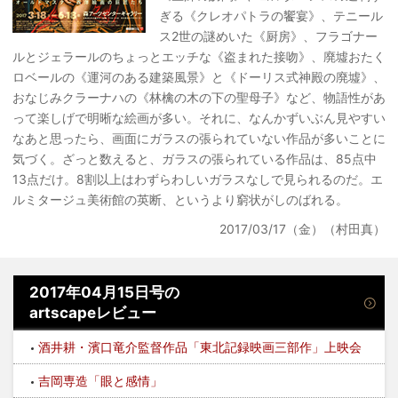
ぎる《クレオパトラの饗宴》、テニール
ス2世の謎めいた《厨房》、フラゴナー
ルとジェラールのちょっとエッチな《盗まれた接吻》、廃墟おたく
ロベールの《運河のある建築風景》と《ドーリス式神殿の廃墟》、
おなじみクラーナハの《林檎の木の下の聖母子》など、物語性があ
って楽しげで明晰な絵画が多い。それに、なんかずいぶん見やすい
なあと思ったら、画面にガラスの張られていない作品が多いことに
気づく。ざっと数えると、ガラスの張られている作品は、85点中
13点だけ。8割以上はわずらわしいガラスなしで見られるのだ。エ
ルミタージュ美術館の英断、というより窮状がしのばれる。
2017/03/17（金）（村田真）
2017年04月15日号の
artscapeレビュー
酒井耕・濱口竜介監督作品「東北記録映画三部作」上映会
吉岡専造「眼と感情」