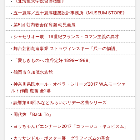
《北海道大学総合博物館》
五十嵐淳／五十嵐淳建築設計事務所《MUSEUM STORE》
第5回 荘内教会保育園 幼児画展
シャセリオー展 19世紀フランス・ロマン主義の異才
舞台芸術創造事業 ストラヴィンスキー「兵士の物語」
「愛しきものへ 塩谷定好 1899─1988」
鶴岡市立加茂水族館
神奈川県民ホール・オペラ・シリーズ2017 W.A.モーツァ
ルト作曲 魔笛 全2幕
読響第94回みなとみらいホリデー名曲シリーズ
周代焌 「Back To」
ヨッちゃんビエンナーレ2017「コラージュ・キュビスム」
カッサンドル・ポスター展 グラフィズムの革命