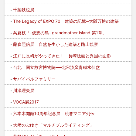
千葉鉄也展
The Legacy of EXPO'70 建築の記憶─大阪万博の建築
呉夏枝「-仮想の島- grandmother island 第1章」
藤森照信展 自然を生かした建築と路上観察
江戸に長崎がやってきた！ 長崎版画と異国の面影
台北 國立故宮博物院──北宋汝窯青磁水仙盆
サバイバルファミリー
川瀬理央展
VOCA展2017
六本木開館10周年記念展 絵巻マニア列伝
大﨑のぶゆき「マルチプルライティング」