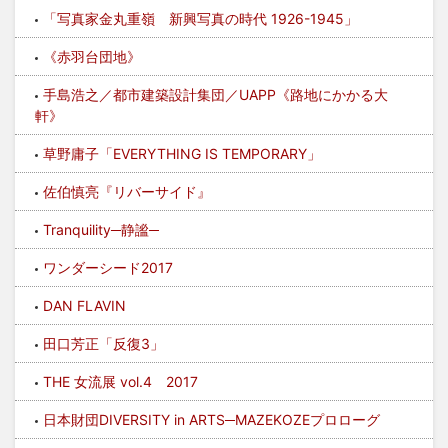
「写真家金丸重嶺 新興写真の時代 1926-1945」
《赤羽台団地》
手島浩之／都市建築設計集団／UAPP《路地にかかる大
軒》
草野庸子「EVERYTHING IS TEMPORARY」
佐伯慎亮『リバーサイド』
Tranquility─静謐─
ワンダーシード2017
DAN FLAVIN
田口芳正「反復3」
THE 女流展 vol.4 2017
日本財団DIVERSITY in ARTS─MAZEKOZEプロローグ