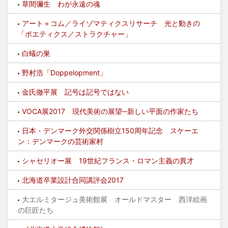
草間彌生 わが永遠の魂
アート＋コム／ライゾマティクスリサーチ 光と動きの
「ポエティクス／ストラクチャー」
白蟻の巣
野村浩「Doppelopment」
金氏徹平展 記号は記号ではない
VOCA展2017 現代美術の展望─新しい平面の作家たち
日本・デンマーク外交関係樹立150周年記念 スケーエ
ン：デンマークの芸術家村
シャセリオー展 19世紀フランス・ロマン主義の異才
北海道卒業設計合同講評会2017
大エルミタージュ美術館展 オールドマスター 西洋絵画
の巨匠たち