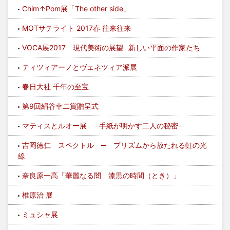
Chim↑Pom展「The other side」
MOTサテライト 2017春 往来往来
VOCA展2017 現代美術の展望─新しい平面の作家たち
ティツィアーノとヴェネツィア派展
春日大社 千年の至宝
第9回絹谷幸二賞贈呈式
マティスとルオー展 ─手紙が明かす二人の秘密─
吉岡徳仁 スペクトル ─ プリズムから放たれる虹の光
線
奈良原一高「華麗なる闇 漆黒の時間（とき）」
椎原治 展
ミュシャ展