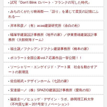
試写『Don't Blink ロバート・フランクの写した時代』
みちのくがたり映画祭──「語り」を通じて震災の記憶にふ
れる──
岸本和彦／（有）acaa建築研究所《余白の杜》
蟻塚学建築設計事務所《地平の家》／伊東豊雄建築設計事
務所《大館樹海ドーム》
福士譲／フクシアンドフクシ建築事務所《橋本の家》
ポコラート全国公募vol.7 応募作品一挙公開！！
ソーシャリー・エンゲイジド・アート展 社会を動かすア
ートの新潮流
佐伯裕武＋デザインホーム《七読の家》
安達揚一／（株）SPAZIO建築設計事務所《愛島の垣》
脇坂圭一／ヒュッゲ・デザイン・ラボ、静岡理工科大学
《不均質な家～201号室リノベーション》