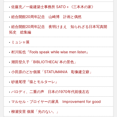
佐藤充／一級建築士事務所 SATO＋《三本木の家》
総合開館20周年記念 山崎博 計画と偶然
総合開館20周年記念 夜明けまえ 知られざる日本写真開
拓史 総集編
ミュシャ展
村川拓也『Fools speak while wise men listen』
潮田登久子「BIBLIOTHECA/ 本の景色」
小田原のどか個展「STATUMANIA 彫像建立癖」
砂連尾理『猿とモルターレ』
パロディ、二重の声 日本の1970年代前後左右
マルセル・ブロイヤーの家具 Improvement for good
柳瀬安里 個展「光のない。」