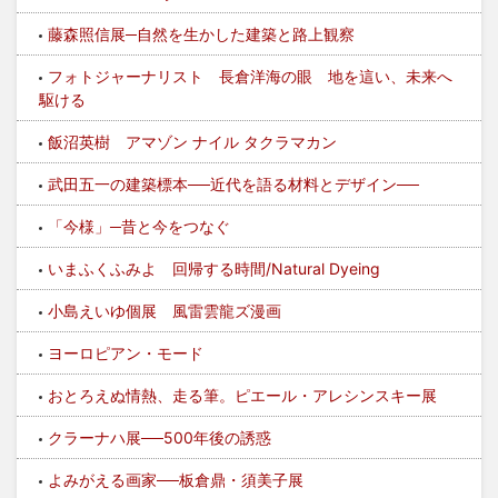
藤森照信展─自然を生かした建築と路上観察
フォトジャーナリスト 長倉洋海の眼 地を這い、未来へ
駆ける
飯沼英樹 アマゾン ナイル タクラマカン
武田五一の建築標本──近代を語る材料とデザイン──
「今様」─昔と今をつなぐ
いまふくふみよ 回帰する時間/Natural Dyeing
小島えいゆ個展 風雷雲龍ズ漫画
ヨーロピアン・モード
おとろえぬ情熱、走る筆。ピエール・アレシンスキー展
クラーナハ展──500年後の誘惑
よみがえる画家──板倉鼎・須美子展