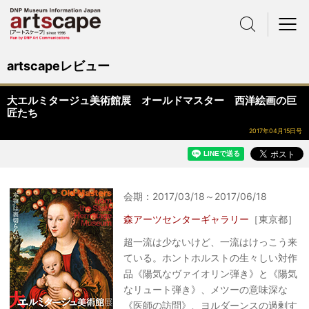
サイト内検索
メニュー
artscapeレビュー
大エルミタージュ美術館展 オールドマスター 西洋絵画の巨
匠たち
2017年04月15日号
会期：2017/03/18～2017/06/18
森アーツセンターギャラリー
［東京都］
超一流は少ないけど、一流はけっこう来
ている。ホントホルストの生々しい対作
品《陽気なヴァイオリン弾き》と《陽気
なリュート弾き》、メツーの意味深な
《医師の訪問》、ヨルダーンスの過剰す