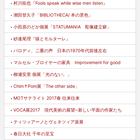
村川拓也『Fools speak while wise men listen』
潮田登久子「BIBLIOTHECA/ 本の景色」
小田原のどか個展「STATUMANIA 彫像建立癖」
砂連尾理『猿とモルターレ』
パロディ、二重の声 日本の1970年代前後左右
マルセル・ブロイヤーの家具 Improvement for good
柳瀬安里 個展「光のない。」
Chim↑Pom展「The other side」
MOTサテライト 2017春 往来往来
VOCA展2017 現代美術の展望─新しい平面の作家たち
ティツィアーノとヴェネツィア派展
春日大社 千年の至宝