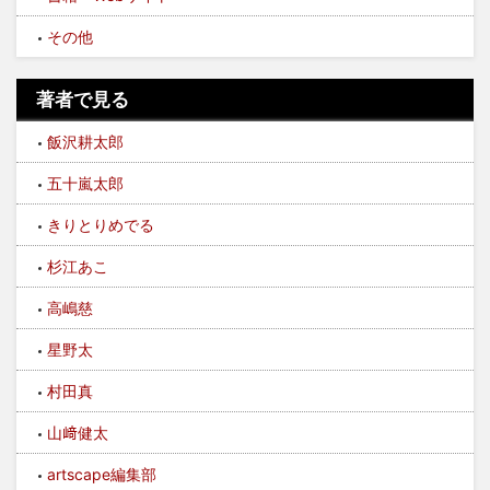
その他
著者で見る
飯沢耕太郎
五十嵐太郎
きりとりめでる
杉江あこ
高嶋慈
星野太
村田真
山﨑健太
artscape編集部