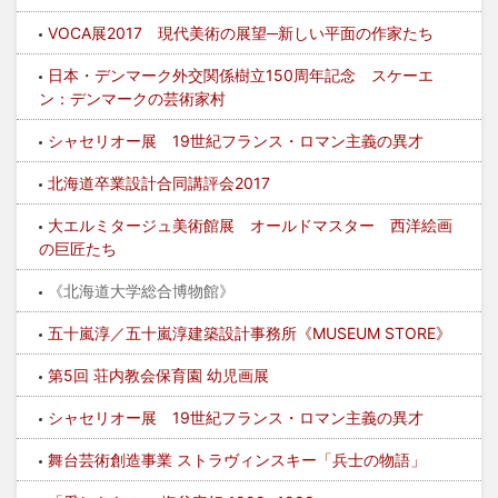
VOCA展2017 現代美術の展望─新しい平面の作家たち
日本・デンマーク外交関係樹立150周年記念 スケーエ
ン：デンマークの芸術家村
シャセリオー展 19世紀フランス・ロマン主義の異才
北海道卒業設計合同講評会2017
大エルミタージュ美術館展 オールドマスター 西洋絵画
の巨匠たち
《北海道大学総合博物館》
五十嵐淳／五十嵐淳建築設計事務所《MUSEUM STORE》
第5回 荘内教会保育園 幼児画展
シャセリオー展 19世紀フランス・ロマン主義の異才
舞台芸術創造事業 ストラヴィンスキー「兵士の物語」