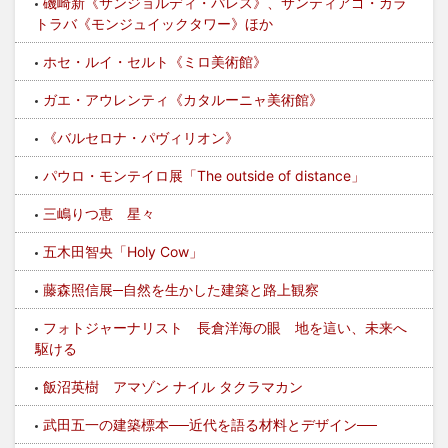
磯崎新《サンジョルディ・パレス》、サンティアゴ・カラ
トラバ《モンジュイックタワー》ほか
ホセ・ルイ・セルト《ミロ美術館》
ガエ・アウレンティ《カタルーニャ美術館》
《バルセロナ・パヴィリオン》
パウロ・モンテイロ展「The outside of distance」
三嶋りつ恵 星々
五木田智央「Holy Cow」
藤森照信展─自然を生かした建築と路上観察
フォトジャーナリスト 長倉洋海の眼 地を這い、未来へ
駆ける
飯沼英樹 アマゾン ナイル タクラマカン
武田五一の建築標本──近代を語る材料とデザイン──