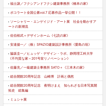
福士譲／フクシアンドフクシ建築事務所《橋本の家》
ポコラート全国公募vol.7 応募作品一挙公開！！
ソーシャリー・エンゲイジド・アート展 社会を動かすア
ートの新潮流
佐伯裕武＋デザインホーム《七読の家》
安達揚一／（株）SPAZIO建築設計事務所《愛島の垣》
脇坂圭一／ヒュッゲ・デザイン・ラボ、静岡理工科大学
《不均質な家～201号室リノベーション》
佐藤充／一級建築士事務所 SATO＋《三本木の家》
総合開館20周年記念 山崎博 計画と偶然
総合開館20周年記念 夜明けまえ 知られざる日本写真開
拓史 総集編
ミュシャ展