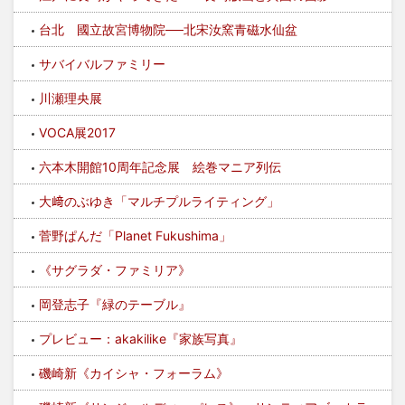
台北 國立故宮博物院──北宋汝窯青磁水仙盆
サバイバルファミリー
川瀬理央展
VOCA展2017
六本木開館10周年記念展 絵巻マニア列伝
大﨑のぶゆき「マルチプルライティング」
菅野ぱんだ「Planet Fukushima」
《サグラダ・ファミリア》
岡登志子『緑のテーブル』
プレビュー：akakilike『家族写真』
磯崎新《カイシャ・フォーラム》