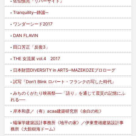
佐伯慎亮『リバーサイド』
Tranquility─静謐─
ワンダーシード2017
DAN FLAVIN
田口芳正「反復3」
THE 女流展 vol.4 2017
日本財団DIVERSITY in ARTS─MAZEKOZEプロローグ
試写『Don't Blink ロバート・フランクの写した時代』
みちのくがたり映画祭──「語り」を通じて震災の記憶にふ
れる──
岸本和彦／（有）acaa建築研究所《余白の杜》
蟻塚学建築設計事務所《地平の家》／伊東豊雄建築設計事
務所《大館樹海ドーム》