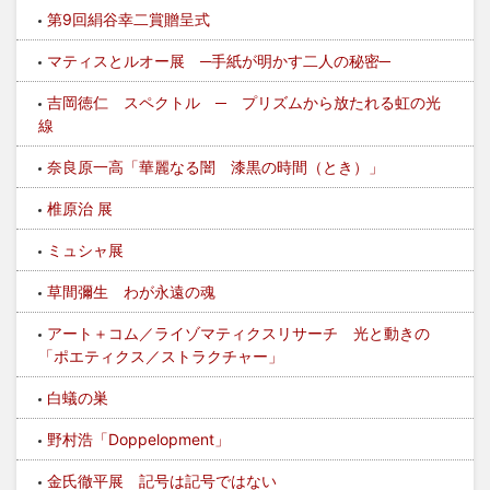
第9回絹谷幸二賞贈呈式
マティスとルオー展 ─手紙が明かす二人の秘密─
吉岡徳仁 スペクトル ─ プリズムから放たれる虹の光
線
奈良原一高「華麗なる闇 漆黒の時間（とき）」
椎原治 展
ミュシャ展
草間彌生 わが永遠の魂
アート＋コム／ライゾマティクスリサーチ 光と動きの
「ポエティクス／ストラクチャー」
白蟻の巣
野村浩「Doppelopment」
金氏徹平展 記号は記号ではない