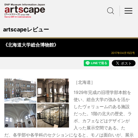
サイト内検索
メニュー
artscapeレビュー
《北海道大学総合博物館》
2017年04月15日号
［北海道］
1929年完成の旧理学部本館を
使い、総合大学の強みを活か
したヴォリュームのある施設
だった。1階の北大の歴史、ラ
ボ、カフェなどはデザインが
入った展示空間である。た
だ、各学部や各学科のセクションになると、モノは面白いが、展示