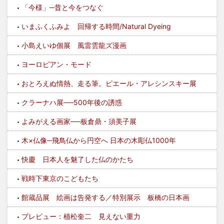
「今様」─昔と今をつなぐ
いまふくふみよ 回帰する時間/Natural Dyeing
小島えいゆ個展 風雷雲龍ズ漫画
ヨーロピアン・モード
おとろえぬ情熱、走る筆。ピエール・アレシンスキー展
クラーナハ展──500年後の誘惑
よみがえる画家──板倉鼎・須美子展
木×仏像─飛鳥仏から円空へ 日本の木彫仏1000年
快慶 日本人を魅了した仏のかたち
戦時下東京のこどもたち
館蔵品展 絵画は告発する／特別展示 板橋の日本画
プレビュー：植松奎二 見えない重力