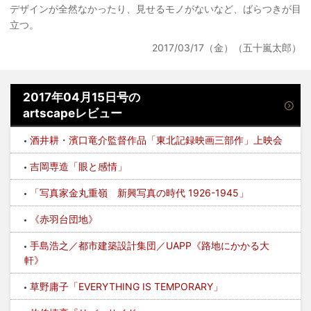
デザインが全然なかったり、見せるモノがないなど、ばらつきが目
立つ。
2017/03/17（金）（五十嵐太郎）
2017年04月15日号の
artscapeレビュー
酒井耕・濱口竜介監督作品「東北記録映画三部作」上映会
吉岡専造「眼と感情」
「写真家金丸重嶺 新興写真の時代 1926-1945」
《赤羽台団地》
手島浩之／都市建築設計集団／UAPP《路地にかかる大
軒》
草野庸子「EVERYTHING IS TEMPORARY」