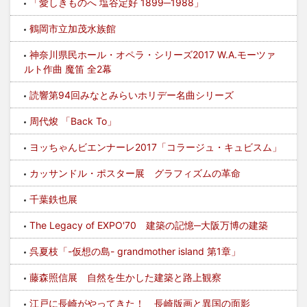
「愛しきものへ 塩谷定好 1899─1988」
鶴岡市立加茂水族館
神奈川県民ホール・オペラ・シリーズ2017 W.A.モーツァ
ルト作曲 魔笛 全2幕
読響第94回みなとみらいホリデー名曲シリーズ
周代焌 「Back To」
ヨッちゃんビエンナーレ2017「コラージュ・キュビスム」
カッサンドル・ポスター展 グラフィズムの革命
千葉鉄也展
The Legacy of EXPO'70 建築の記憶─大阪万博の建築
呉夏枝「-仮想の島- grandmother island 第1章」
藤森照信展 自然を生かした建築と路上観察
江戸に長崎がやってきた！ 長崎版画と異国の面影