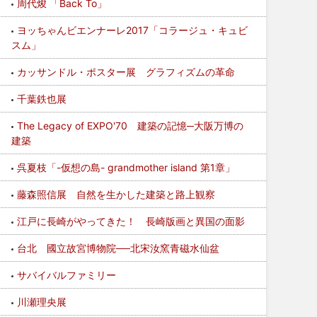
周代焌 「Back To」
ヨッちゃんビエンナーレ2017「コラージュ・キュビ
スム」
カッサンドル・ポスター展 グラフィズムの革命
千葉鉄也展
The Legacy of EXPO'70 建築の記憶─大阪万博の
建築
呉夏枝「-仮想の島- grandmother island 第1章」
藤森照信展 自然を生かした建築と路上観察
江戸に長崎がやってきた！ 長崎版画と異国の面影
台北 國立故宮博物院──北宋汝窯青磁水仙盆
サバイバルファミリー
川瀬理央展