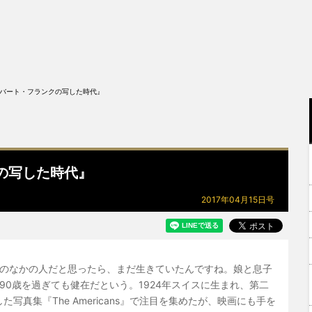
ink ロバート・フランクの写した時代』
ンクの写した時代』
2017年04月15日号
のなかの人だと思ったら、まだ生きていたんですね。娘と息子
90歳を過ぎても健在だという。1924年スイスに生まれ、第二
た写真集『The Americans』で注目を集めたが、映画にも手を