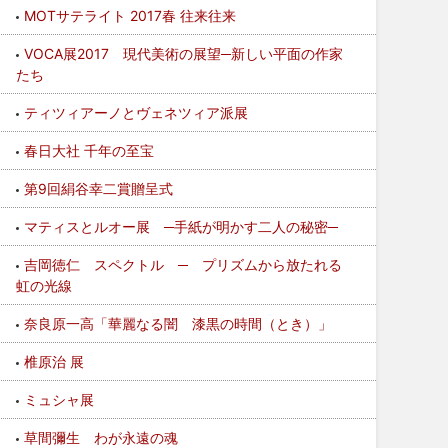
MOTサテライト 2017春 往来往来
VOCA展2017 現代美術の展望─新しい平面の作家
たち
ティツィアーノとヴェネツィア派展
春日大社 千年の至宝
第9回絹谷幸二賞贈呈式
マティスとルオー展 ─手紙が明かす二人の秘密─
吉岡徳仁 スペクトル ─ プリズムから放たれる
虹の光線
奈良原一高「華麗なる闇 漆黒の時間（とき）」
椎原治 展
ミュシャ展
草間彌生 わが永遠の魂