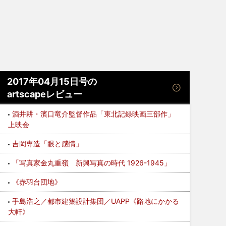
2017年04月15日号の
artscapeレビュー
酒井耕・濱口竜介監督作品「東北記録映画三部作」
上映会
吉岡専造「眼と感情」
「写真家金丸重嶺 新興写真の時代 1926-1945」
《赤羽台団地》
手島浩之／都市建築設計集団／UAPP《路地にかかる
大軒》