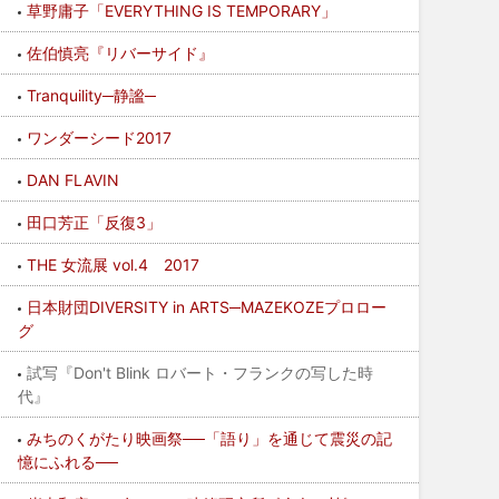
草野庸子「EVERYTHING IS TEMPORARY」
佐伯慎亮『リバーサイド』
Tranquility─静謐─
ワンダーシード2017
DAN FLAVIN
田口芳正「反復3」
THE 女流展 vol.4 2017
日本財団DIVERSITY in ARTS─MAZEKOZEプロロー
グ
試写『Don't Blink ロバート・フランクの写した時
代』
みちのくがたり映画祭──「語り」を通じて震災の記
憶にふれる──