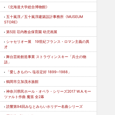
《北海道大学総合博物館》
五十嵐淳／五十嵐淳建築設計事務所《MUSEUM
STORE》
第5回 荘内教会保育園 幼児画展
シャセリオー展 19世紀フランス・ロマン主義の異
才
舞台芸術創造事業 ストラヴィンスキー「兵士の物
語」
「愛しきものへ 塩谷定好 1899─1988」
鶴岡市立加茂水族館
神奈川県民ホール・オペラ・シリーズ2017 W.A.モー
ツァルト作曲 魔笛 全2幕
読響第94回みなとみらいホリデー名曲シリーズ