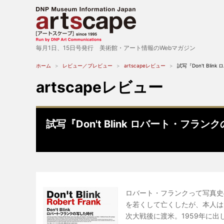
毎月1日、15日号発行 美術館・アート情報のWebマガジン
ホーム
レビュー／プレビュー
artscapeレビュー
試写『Don't Bl
artscapeレビュー
試写『Don't Blink ロバート・フラ
ロバート・フランクって写真史
を若くして亡くしたが、本人は
次大戦後に渡米。1959年に出し