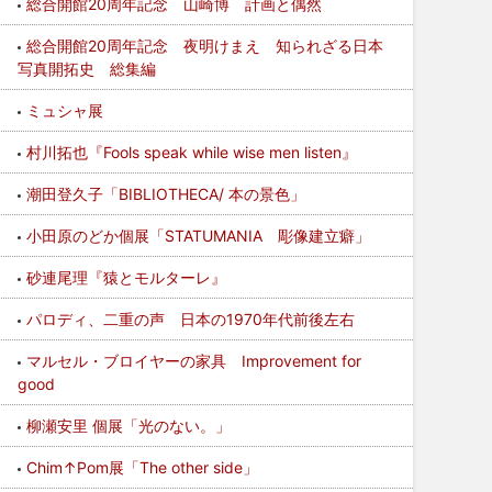
総合開館20周年記念 山崎博 計画と偶然
総合開館20周年記念 夜明けまえ 知られざる日本
写真開拓史 総集編
ミュシャ展
村川拓也『Fools speak while wise men listen』
潮田登久子「BIBLIOTHECA/ 本の景色」
小田原のどか個展「STATUMANIA 彫像建立癖」
砂連尾理『猿とモルターレ』
パロディ、二重の声 日本の1970年代前後左右
マルセル・ブロイヤーの家具 Improvement for
good
柳瀬安里 個展「光のない。」
Chim↑Pom展「The other side」