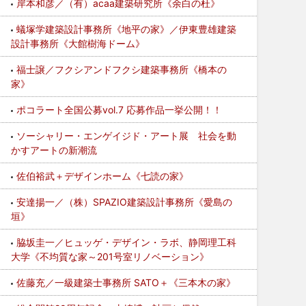
岸本和彦／（有）acaa建築研究所《余白の杜》
蟻塚学建築設計事務所《地平の家》／伊東豊雄建築
設計事務所《大館樹海ドーム》
福士譲／フクシアンドフクシ建築事務所《橋本の
家》
ポコラート全国公募vol.7 応募作品一挙公開！！
ソーシャリー・エンゲイジド・アート展 社会を動
かすアートの新潮流
佐伯裕武＋デザインホーム《七読の家》
安達揚一／（株）SPAZIO建築設計事務所《愛島の
垣》
脇坂圭一／ヒュッゲ・デザイン・ラボ、静岡理工科
大学《不均質な家～201号室リノベーション》
佐藤充／一級建築士事務所 SATO＋《三本木の家》