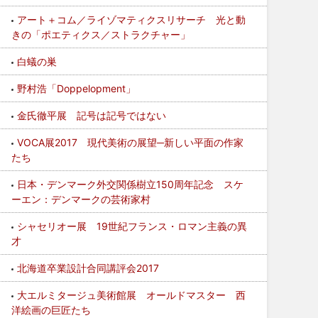
アート＋コム／ライゾマティクスリサーチ 光と動
きの「ポエティクス／ストラクチャー」
白蟻の巣
野村浩「Doppelopment」
金氏徹平展 記号は記号ではない
VOCA展2017 現代美術の展望─新しい平面の作家
たち
日本・デンマーク外交関係樹立150周年記念 スケ
ーエン：デンマークの芸術家村
シャセリオー展 19世紀フランス・ロマン主義の異
才
北海道卒業設計合同講評会2017
大エルミタージュ美術館展 オールドマスター 西
洋絵画の巨匠たち