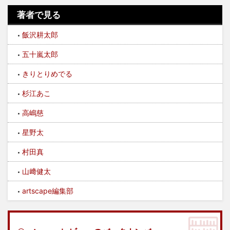
著者で見る
飯沢耕太郎
五十嵐太郎
きりとりめでる
杉江あこ
高嶋慈
星野太
村田真
山﨑健太
artscape編集部