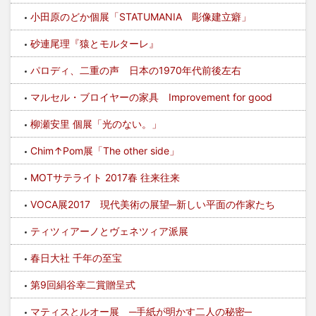
小田原のどか個展「STATUMANIA 彫像建立癖」
砂連尾理『猿とモルターレ』
パロディ、二重の声 日本の1970年代前後左右
マルセル・ブロイヤーの家具 Improvement for good
柳瀬安里 個展「光のない。」
Chim↑Pom展「The other side」
MOTサテライト 2017春 往来往来
VOCA展2017 現代美術の展望─新しい平面の作家たち
ティツィアーノとヴェネツィア派展
春日大社 千年の至宝
第9回絹谷幸二賞贈呈式
マティスとルオー展 ─手紙が明かす二人の秘密─