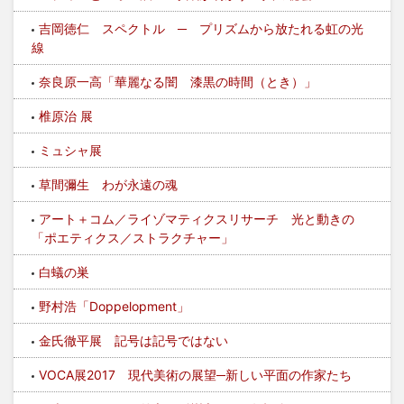
吉岡徳仁 スペクトル ─ プリズムから放たれる虹の光
線
奈良原一高「華麗なる闇 漆黒の時間（とき）」
椎原治 展
ミュシャ展
草間彌生 わが永遠の魂
アート＋コム／ライゾマティクスリサーチ 光と動きの
「ポエティクス／ストラクチャー」
白蟻の巣
野村浩「Doppelopment」
金氏徹平展 記号は記号ではない
VOCA展2017 現代美術の展望─新しい平面の作家たち