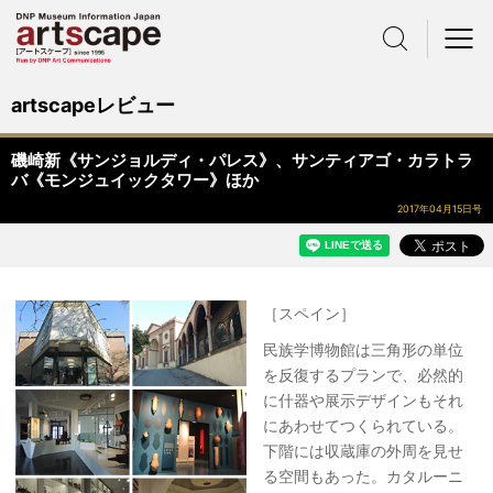
サイト内検索
メニュー
artscapeレビュー
磯崎新《サンジョルディ・パレス》、サンティアゴ・カラトラ
バ《モンジュイックタワー》ほか
2017年04月15日号
［スペイン］
民族学博物館は三角形の単位
を反復するプランで、必然的
に什器や展示デザインもそれ
にあわせてつくられている。
下階には収蔵庫の外周を見せ
る空間もあった。カタルーニ