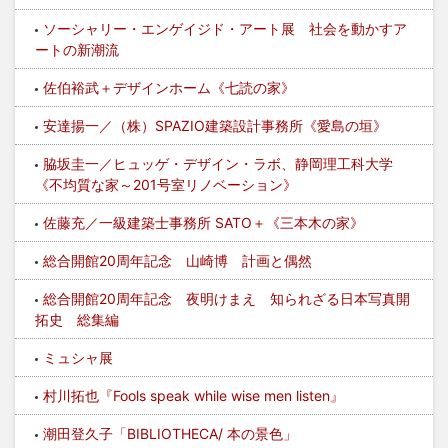
ソーシャリー・エンゲイジド・アート展 社会を動かすア
ートの新潮流
佐伯裕武＋デザインホーム《七読の家》
安達揚一／（株）SPAZIO建築設計事務所《愛島の垣》
脇坂圭一／ヒュッゲ・デザイン・ラボ、静岡理工科大学
《不均質な家～201号室リノベーション》
佐藤充／一級建築士事務所 SATO＋《三本木の家》
総合開館20周年記念 山崎博 計画と偶然
総合開館20周年記念 夜明けまえ 知られざる日本写真開
拓史 総集編
ミュシャ展
村川拓也『Fools speak while wise men listen』
潮田登久子「BIBLIOTHECA/ 本の景色」