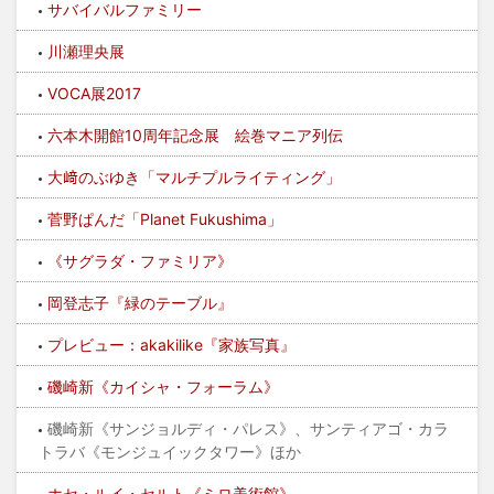
サバイバルファミリー
川瀬理央展
VOCA展2017
六本木開館10周年記念展 絵巻マニア列伝
大﨑のぶゆき「マルチプルライティング」
菅野ぱんだ「Planet Fukushima」
《サグラダ・ファミリア》
岡登志子『緑のテーブル』
プレビュー：akakilike『家族写真』
磯崎新《カイシャ・フォーラム》
磯崎新《サンジョルディ・パレス》、サンティアゴ・カラ
トラバ《モンジュイックタワー》ほか
ホセ・ルイ・セルト《ミロ美術館》