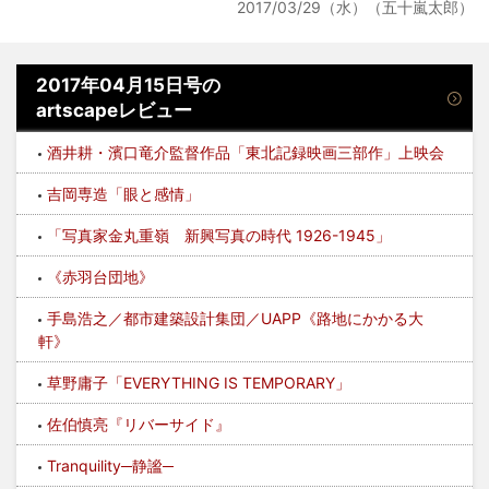
2017/03/29（水）（五十嵐太郎）
2017年04月15日号の
artscapeレビュー
酒井耕・濱口竜介監督作品「東北記録映画三部作」上映会
吉岡専造「眼と感情」
「写真家金丸重嶺 新興写真の時代 1926-1945」
《赤羽台団地》
手島浩之／都市建築設計集団／UAPP《路地にかかる大
軒》
草野庸子「EVERYTHING IS TEMPORARY」
佐伯慎亮『リバーサイド』
Tranquility─静謐─