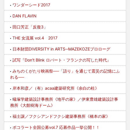
ワンダーシード2017
DAN FLAVIN
田口芳正「反復3」
THE 女流展 vol.4 2017
日本財団DIVERSITY in ARTS─MAZEKOZEプロローグ
試写『Don't Blink ロバート・フランクの写した時代』
みちのくがたり映画祭──「語り」を通じて震災の記憶にふ
れる──
岸本和彦／（有）acaa建築研究所《余白の杜》
蟻塚学建築設計事務所《地平の家》／伊東豊雄建築設計事
務所《大館樹海ドーム》
福士譲／フクシアンドフクシ建築事務所《橋本の家》
ポコラート全国公募vol.7 応募作品一挙公開！！