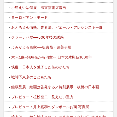
小島えいゆ個展 風雷雲龍ズ漫画
ヨーロピアン・モード
おとろえぬ情熱、走る筆。ピエール・アレシンスキー展
クラーナハ展──500年後の誘惑
よみがえる画家──板倉鼎・須美子展
木×仏像─飛鳥仏から円空へ 日本の木彫仏1000年
快慶 日本人を魅了した仏のかたち
戦時下東京のこどもたち
館蔵品展 絵画は告発する／特別展示 板橋の日本画
プレビュー：植松奎二 見えない重力
プレビュー：井上嘉和のダンボールお面 写真展
絵本はここから始まった ウォルター・クレインの本の仕