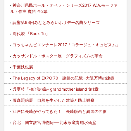
神奈川県民ホール・オペラ・シリーズ2017 W.A.モーツァ
ルト作曲 魔笛 全2幕
読響第94回みなとみらいホリデー名曲シリーズ
周代焌 「Back To」
ヨッちゃんビエンナーレ2017「コラージュ・キュビスム」
カッサンドル・ポスター展 グラフィズムの革命
千葉鉄也展
The Legacy of EXPO'70 建築の記憶─大阪万博の建築
呉夏枝「-仮想の島- grandmother island 第1章」
藤森照信展 自然を生かした建築と路上観察
江戸に長崎がやってきた！ 長崎版画と異国の面影
台北 國立故宮博物院──北宋汝窯青磁水仙盆