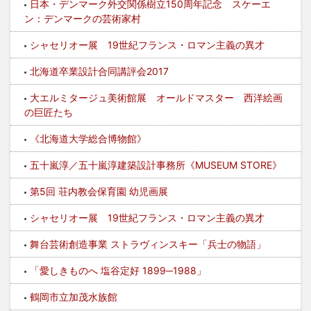
日本・デンマーク外交関係樹立150周年記念 スケーエ
ン：デンマークの芸術家村
シャセリオー展 19世紀フランス・ロマン主義の異才
北海道卒業設計合同講評会2017
大エルミタージュ美術館展 オールドマスター 西洋絵画
の巨匠たち
《北海道大学総合博物館》
五十嵐淳／五十嵐淳建築設計事務所《MUSEUM STORE》
第5回 荘内教会保育園 幼児画展
シャセリオー展 19世紀フランス・ロマン主義の異才
舞台芸術創造事業 ストラヴィンスキー「兵士の物語」
「愛しきものへ 塩谷定好 1899─1988」
鶴岡市立加茂水族館