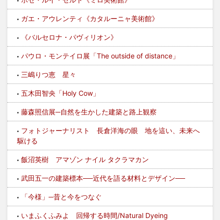
ガエ・アウレンティ《カタルーニャ美術館》
《バルセロナ・パヴィリオン》
パウロ・モンテイロ展「The outside of distance」
三嶋りつ恵 星々
五木田智央「Holy Cow」
藤森照信展─自然を生かした建築と路上観察
フォトジャーナリスト 長倉洋海の眼 地を這い、未来へ
駆ける
飯沼英樹 アマゾン ナイル タクラマカン
武田五一の建築標本──近代を語る材料とデザイン──
「今様」─昔と今をつなぐ
いまふくふみよ 回帰する時間/Natural Dyeing