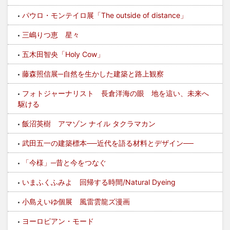
パウロ・モンテイロ展「The outside of distance」
三嶋りつ恵 星々
五木田智央「Holy Cow」
藤森照信展─自然を生かした建築と路上観察
フォトジャーナリスト 長倉洋海の眼 地を這い、未来へ
駆ける
飯沼英樹 アマゾン ナイル タクラマカン
武田五一の建築標本──近代を語る材料とデザイン──
「今様」─昔と今をつなぐ
いまふくふみよ 回帰する時間/Natural Dyeing
小島えいゆ個展 風雷雲龍ズ漫画
ヨーロピアン・モード