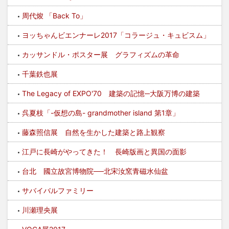
周代焌 「Back To」
ヨッちゃんビエンナーレ2017「コラージュ・キュビスム」
カッサンドル・ポスター展 グラフィズムの革命
千葉鉄也展
The Legacy of EXPO'70 建築の記憶─大阪万博の建築
呉夏枝「-仮想の島- grandmother island 第1章」
藤森照信展 自然を生かした建築と路上観察
江戸に長崎がやってきた！ 長崎版画と異国の面影
台北 國立故宮博物院──北宋汝窯青磁水仙盆
サバイバルファミリー
川瀬理央展