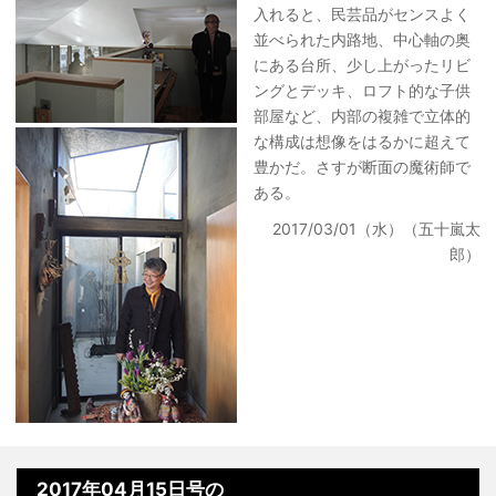
入れると、民芸品がセンスよく
並べられた内路地、中心軸の奥
にある台所、少し上がったリビ
ングとデッキ、ロフト的な子供
部屋など、内部の複雑で立体的
な構成は想像をはるかに超えて
豊かだ。さすが断面の魔術師で
ある。
2017/03/01（水）（五十嵐太
郎）
2017年04月15日号の