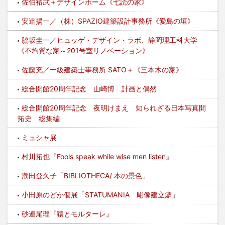
佐伯裕武＋デザインホーム《七読の家》
安達揚一／（株）SPAZIO建築設計事務所《愛島の垣》
脇坂圭一／ヒュッゲ・デザイン・ラボ、静岡理工科大学
《不均質な家～201号室リノベーション》
佐藤充／一級建築士事務所 SATO＋《三本木の家》
総合開館20周年記念 山崎博 計画と偶然
総合開館20周年記念 夜明けまえ 知られざる日本写真開
拓史 総集編
ミュシャ展
村川拓也『Fools speak while wise men listen』
潮田登久子「BIBLIOTHECA/ 本の景色」
小田原のどか個展「STATUMANIA 彫像建立癖」
砂連尾理『猿とモルターレ』