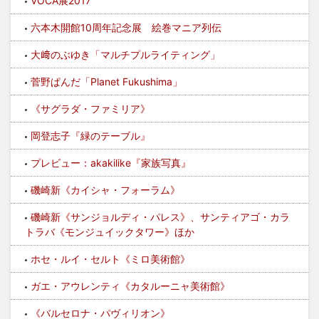
VOCA展2017
六本木開館10周年記念展 絵巻マニア列伝
大﨑のぶゆき「マルチプルライティング」
菅野ぱんだ「Planet Fukushima」
《サグラダ・ファミリア》
岡登志子『緑のテーブル』
プレビュー：akakilike『家族写真』
磯崎新《カイシャ・フォーラム》
磯崎新《サンジョルディ・パレス》、サンティアゴ・カラ
トラバ《モンジュイックタワー》ほか
ホセ・ルイ・セルト《ミロ美術館》
ガエ・アウレンティ《カタルーニャ美術館》
《バルセロナ・パヴィリオン》