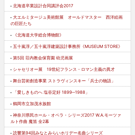
北海道卒業設計合同講評会2017
大エルミタージュ美術館展 オールドマスター 西洋絵画
の巨匠たち
《北海道大学総合博物館》
五十嵐淳／五十嵐淳建築設計事務所《MUSEUM STORE》
第5回 荘内教会保育園 幼児画展
シャセリオー展 19世紀フランス・ロマン主義の異才
舞台芸術創造事業 ストラヴィンスキー「兵士の物語」
「愛しきものへ 塩谷定好 1899─1988」
鶴岡市立加茂水族館
神奈川県民ホール・オペラ・シリーズ2017 W.A.モーツァ
ルト作曲 魔笛 全2幕
読響第94回みなとみらいホリデー名曲シリーズ