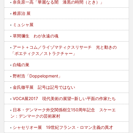
奈良原一高「華麗なる闇 漆黒の時間（とき）」
椎原治 展
ミュシャ展
草間彌生 わが永遠の魂
アート＋コム／ライゾマティクスリサーチ 光と動きの
「ポエティクス／ストラクチャー」
白蟻の巣
野村浩「Doppelopment」
金氏徹平展 記号は記号ではない
VOCA展2017 現代美術の展望─新しい平面の作家たち
日本・デンマーク外交関係樹立150周年記念 スケーエ
ン：デンマークの芸術家村
シャセリオー展 19世紀フランス・ロマン主義の異才