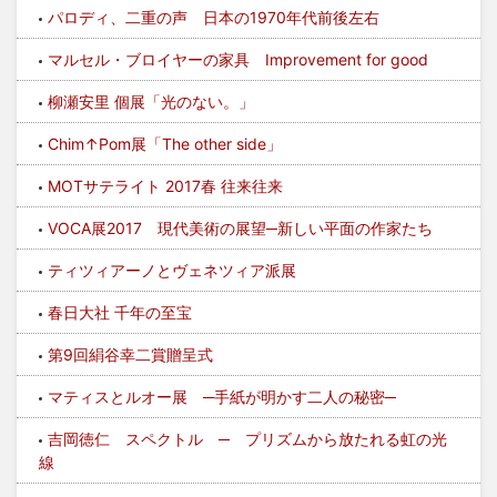
パロディ、二重の声 日本の1970年代前後左右
マルセル・ブロイヤーの家具 Improvement for good
柳瀬安里 個展「光のない。」
Chim↑Pom展「The other side」
MOTサテライト 2017春 往来往来
VOCA展2017 現代美術の展望─新しい平面の作家たち
ティツィアーノとヴェネツィア派展
春日大社 千年の至宝
第9回絹谷幸二賞贈呈式
マティスとルオー展 ─手紙が明かす二人の秘密─
吉岡徳仁 スペクトル ─ プリズムから放たれる虹の光
線