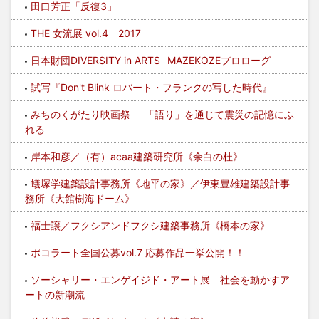
田口芳正「反復3」
THE 女流展 vol.4 2017
日本財団DIVERSITY in ARTS─MAZEKOZEプロローグ
試写『Don't Blink ロバート・フランクの写した時代』
みちのくがたり映画祭──「語り」を通じて震災の記憶にふ
れる──
岸本和彦／（有）acaa建築研究所《余白の杜》
蟻塚学建築設計事務所《地平の家》／伊東豊雄建築設計事
務所《大館樹海ドーム》
福士譲／フクシアンドフクシ建築事務所《橋本の家》
ポコラート全国公募vol.7 応募作品一挙公開！！
ソーシャリー・エンゲイジド・アート展 社会を動かすア
ートの新潮流