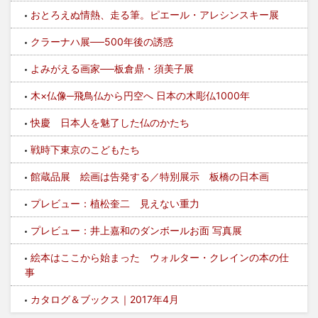
おとろえぬ情熱、走る筆。ピエール・アレシンスキー展
クラーナハ展──500年後の誘惑
よみがえる画家──板倉鼎・須美子展
木×仏像─飛鳥仏から円空へ 日本の木彫仏1000年
快慶 日本人を魅了した仏のかたち
戦時下東京のこどもたち
館蔵品展 絵画は告発する／特別展示 板橋の日本画
プレビュー：植松奎二 見えない重力
プレビュー：井上嘉和のダンボールお面 写真展
絵本はここから始まった ウォルター・クレインの本の仕
事
カタログ＆ブックス｜2017年4月