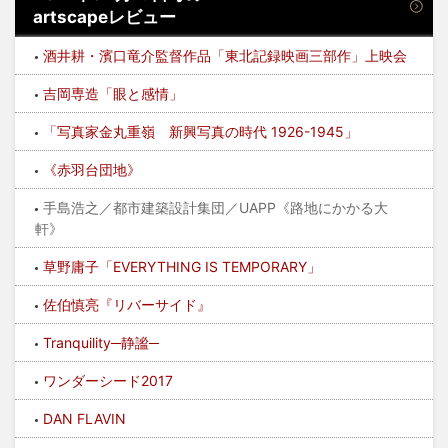
artscapeレビュー
酒井耕・濱口竜介監督作品「東北記録映画三部作」上映会
吉岡専造「眼と感情」
「写真家金丸重嶺 新興写真の時代 1926-1945」
《赤羽台団地》
手島浩之／都市建築設計集団／UAPP《路地にかかる大
軒》
草野庸子「EVERYTHING IS TEMPORARY」
佐伯慎亮『リバーサイド』
Tranquility─静謐─
ワンダーシード2017
DAN FLAVIN