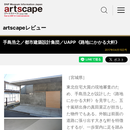
サイト内検索
メニュー
artscapeレビュー
手島浩之／都市建築設計集団／UAPP《路地にかかる大軒》
2017年04月15日号
［宮城県］
東北住宅大賞の現地審査のた
め、手島浩之が設計した《路地
にかかる大軒》を見学した。五
十嵐研出身の真田菜正が担当し
た物件でもある。外観は前面の
道路に張り出す大きな軒を特徴
とするが、一歩室内に足を踏み