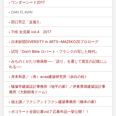
ワンダーシード2017
DAN FLAVIN
田口芳正「反復3」
THE 女流展 vol.4 2017
日本財団DIVERSITY in ARTS─MAZEKOZEプロローグ
試写『Don't Blink ロバート・フランクの写した時代』
みちのくがたり映画祭──「語り」を通じて震災の記憶にふ
れる──
岸本和彦／（有）acaa建築研究所《余白の杜》
蟻塚学建築設計事務所《地平の家》／伊東豊雄建築設計事
務所《大館樹海ドーム》
福士譲／フクシアンドフクシ建築事務所《橋本の家》
ポコラート全国公募vol.7 応募作品一挙公開！！