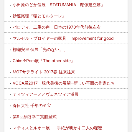
小田原のどか個展「STATUMANIA 彫像建立癖」
砂連尾理『猿とモルターレ』
パロディ、二重の声 日本の1970年代前後左右
マルセル・ブロイヤーの家具 Improvement for good
柳瀬安里 個展「光のない。」
Chim↑Pom展「The other side」
MOTサテライト 2017春 往来往来
VOCA展2017 現代美術の展望─新しい平面の作家たち
ティツィアーノとヴェネツィア派展
春日大社 千年の至宝
第9回絹谷幸二賞贈呈式
マティスとルオー展 ─手紙が明かす二人の秘密─