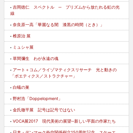
吉岡徳仁 スペクトル ─ プリズムから放たれる虹の光
線
奈良原一高「華麗なる闇 漆黒の時間（とき）」
椎原治 展
ミュシャ展
草間彌生 わが永遠の魂
アート＋コム／ライゾマティクスリサーチ 光と動きの
「ポエティクス／ストラクチャー」
白蟻の巣
野村浩「Doppelopment」
金氏徹平展 記号は記号ではない
VOCA展2017 現代美術の展望─新しい平面の作家たち
日本・デンマーク外交関係樹立150周年記念 スケーエ