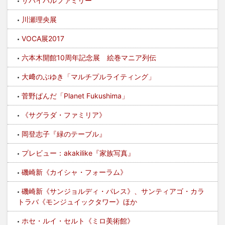
サバイバルファミリー
川瀬理央展
VOCA展2017
六本木開館10周年記念展 絵巻マニア列伝
大﨑のぶゆき「マルチプルライティング」
菅野ぱんだ「Planet Fukushima」
《サグラダ・ファミリア》
岡登志子『緑のテーブル』
プレビュー：akakilike『家族写真』
磯崎新《カイシャ・フォーラム》
磯崎新《サンジョルディ・パレス》、サンティアゴ・カラ
トラバ《モンジュイックタワー》ほか
ホセ・ルイ・セルト《ミロ美術館》