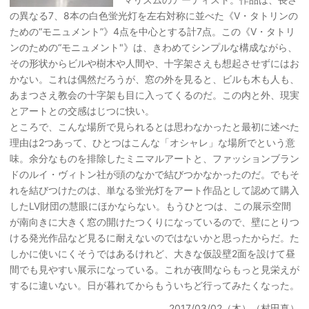
の異なる7、8本の白色蛍光灯を左右対称に並べた《V・タトリンの
ための“モニュメント”》4点を中心とする計7点。この《V・タトリ
ンのための“モニュメント"》は、きわめてシンプルな構成ながら、
その形状からビルや樹木や人間や、十字架さえも想起させずにはお
かない。これは偶然だろうが、窓の外を見ると、ビルも木も人も、
あまつさえ教会の十字架も目に入ってくるのだ。この内と外、現実
とアートとの交感はじつに快い。
ところで、こんな場所で見られるとは思わなかったと最初に述べた
理由は2つあって、ひとつはこんな「オシャレ」な場所でという意
味。余分なものを排除したミニマルアートと、ファッションブラン
ドのルイ・ヴィトン社が頭のなかで結びつかなかったのだ。でもそ
れを結びつけたのは、単なる蛍光灯をアート作品として認めて購入
したLV財団の慧眼にほかならない。もうひとつは、この展示空間
が南向きに大きく窓の開けたつくりになっているので、壁にとりつ
ける発光作品など見るに耐えないのではないかと思ったからだ。た
しかに使いにくそうではあるけれど、大きな仮設壁2面を設けて昼
間でも見やすい展示になっている。これが夜間ならもっと見栄えが
するに違いない。日が暮れてからもういちど行ってみたくなった。
2017/03/02（木）（村田真）