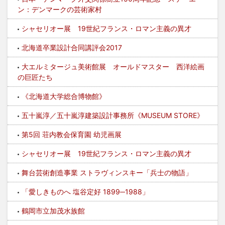
ン：デンマークの芸術家村
シャセリオー展 19世紀フランス・ロマン主義の異才
北海道卒業設計合同講評会2017
大エルミタージュ美術館展 オールドマスター 西洋絵画
の巨匠たち
《北海道大学総合博物館》
五十嵐淳／五十嵐淳建築設計事務所《MUSEUM STORE》
第5回 荘内教会保育園 幼児画展
シャセリオー展 19世紀フランス・ロマン主義の異才
舞台芸術創造事業 ストラヴィンスキー「兵士の物語」
「愛しきものへ 塩谷定好 1899─1988」
鶴岡市立加茂水族館