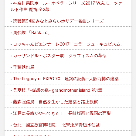
神奈川県民ホール・オペラ・シリーズ2017 W.A.モーツァ
ルト作曲 魔笛 全2幕
読響第94回みなとみらいホリデー名曲シリーズ
周代焌 「Back To」
ヨッちゃんビエンナーレ2017「コラージュ・キュビスム」
カッサンドル・ポスター展 グラフィズムの革命
千葉鉄也展
The Legacy of EXPO'70 建築の記憶─大阪万博の建築
呉夏枝「-仮想の島- grandmother island 第1章」
藤森照信展 自然を生かした建築と路上観察
江戸に長崎がやってきた！ 長崎版画と異国の面影
台北 國立故宮博物院──北宋汝窯青磁水仙盆