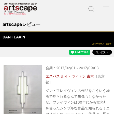
サイト内検索
メニュー
artscapeレビュー
DAN FLAVIN
2017年04月15日号
会期：2017/02/01～2017/09/03
エスパス ルイ・ヴィトン 東京
［東京
都］
ダン・フレイヴィンの作品をこういう場
所で見られるなんて想像もしなかった
な。フレイヴィンは60年代から蛍光灯
を使ったシンプルな作品で知られるミニ
マリズムのアーティスト。作品は、長さ