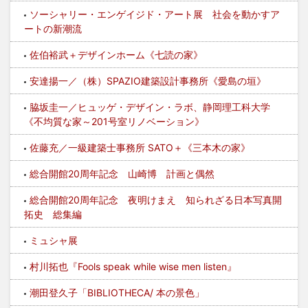
ソーシャリー・エンゲイジド・アート展 社会を動かすア
ートの新潮流
佐伯裕武＋デザインホーム《七読の家》
安達揚一／（株）SPAZIO建築設計事務所《愛島の垣》
脇坂圭一／ヒュッゲ・デザイン・ラボ、静岡理工科大学
《不均質な家～201号室リノベーション》
佐藤充／一級建築士事務所 SATO＋《三本木の家》
総合開館20周年記念 山崎博 計画と偶然
総合開館20周年記念 夜明けまえ 知られざる日本写真開
拓史 総集編
ミュシャ展
村川拓也『Fools speak while wise men listen』
潮田登久子「BIBLIOTHECA/ 本の景色」