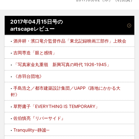
2017年04月15日号の
artscapeレビュー
酒井耕・濱口竜介監督作品「東北記録映画三部作」上映会
吉岡専造「眼と感情」
「写真家金丸重嶺 新興写真の時代 1926-1945」
《赤羽台団地》
手島浩之／都市建築設計集団／UAPP《路地にかかる大
軒》
草野庸子「EVERYTHING IS TEMPORARY」
佐伯慎亮『リバーサイド』
Tranquility─静謐─