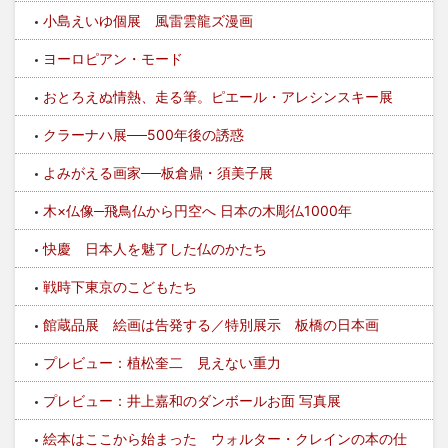
小島えいゆ個展 風雷雲龍ズ漫画
ヨーロピアン・モード
おとろえぬ情熱、走る筆。ピエール・アレシンスキー展
クラーナハ展──500年後の誘惑
よみがえる画家──板倉鼎・須美子展
木×仏像─飛鳥仏から円空へ 日本の木彫仏1000年
快慶 日本人を魅了した仏のかたち
戦時下東京のこどもたち
館蔵品展 絵画は告発する／特別展示 板橋の日本画
プレビュー：植松奎二 見えない重力
プレビュー：井上嘉和のダンボールお面 写真展
絵本はここから始まった ウォルター・クレインの本の仕