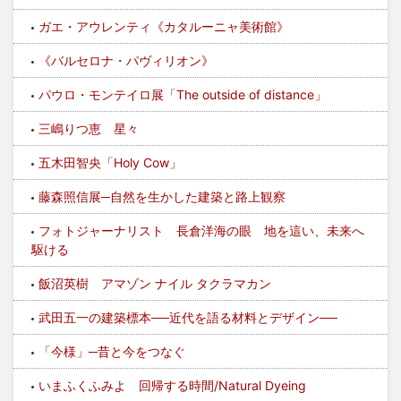
ガエ・アウレンティ《カタルーニャ美術館》
《バルセロナ・パヴィリオン》
パウロ・モンテイロ展「The outside of distance」
三嶋りつ恵 星々
五木田智央「Holy Cow」
藤森照信展─自然を生かした建築と路上観察
フォトジャーナリスト 長倉洋海の眼 地を這い、未来へ
駆ける
飯沼英樹 アマゾン ナイル タクラマカン
武田五一の建築標本──近代を語る材料とデザイン──
「今様」─昔と今をつなぐ
いまふくふみよ 回帰する時間/Natural Dyeing