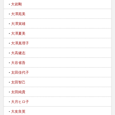
大岩剛
大澤苑美
大澤寅雄
大澤夏美
大澤真理子
大高健志
大谷省吾
太田佳代子
太田智己
太田純貴
大月ヒロ子
大友良英