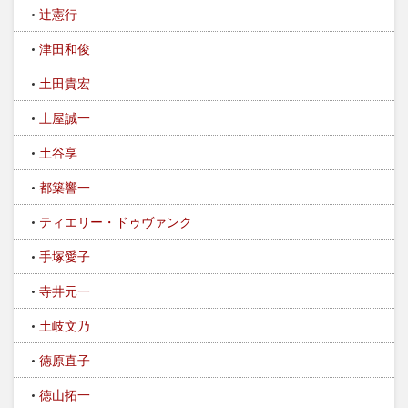
辻憲行
津田和俊
土田貴宏
土屋誠一
土谷享
都築響一
ティエリー・ドゥヴァンク
手塚愛子
寺井元一
土岐文乃
徳原直子
徳山拓一