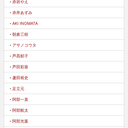
赤岩やえ
赤井あずみ
AKI INOMATA
朝倉三枝
アサノコウタ
芦髙郁子
芦田彩葵
蘆田裕史
足立元
阿部一直
阿部航太
阿部光葉