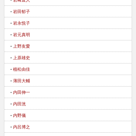
岩田郁子
岩永悦子
岩元真明
上野友愛
上原雄史
植松由佳
薄田大輔
内田伸一
内田洸
内野儀
内呂博之