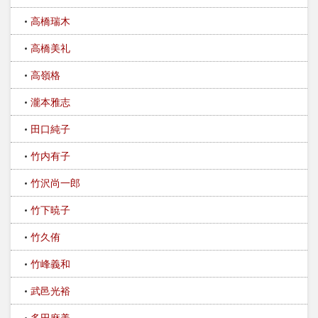
高橋瑞木
高橋美礼
高嶺格
瀧本雅志
田口純子
竹内有子
竹沢尚一郎
竹下暁子
竹久侑
竹峰義和
武邑光裕
多田麻美