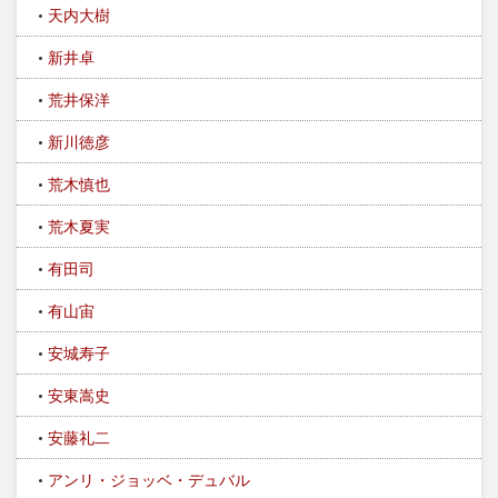
天内大樹
新井卓
荒井保洋
新川徳彦
荒木慎也
荒木夏実
有田司
有山宙
安城寿子
安東嵩史
安藤礼二
アンリ・ジョッベ・デュバル