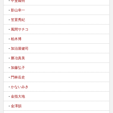
甲斐義明
影山幸一
笠置秀紀
風間サチコ
柏木博
加治屋健司
勝冶真美
加藤弘子
門林岳史
かないみき
金指大地
金澤韻