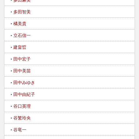
多田智美
橘美貴
立石信一
建畠晢
田中宏子
田中美苗
田中みゆき
田中由紀子
谷口英理
谷繁玲央
谷竜一​