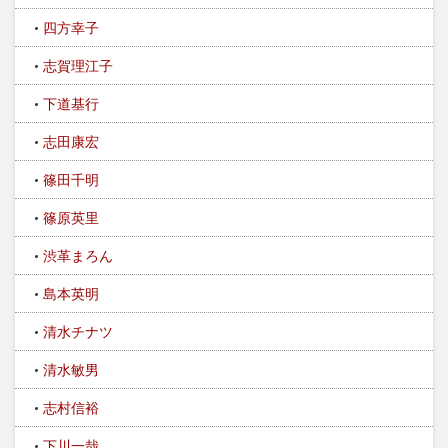
四方幸子
志賀理江子
下道基行
志田康宏
篠田千明
篠原英里
渋革まろん
島本英明
清水チナツ
清水敏男
志村信裕
下川一哉