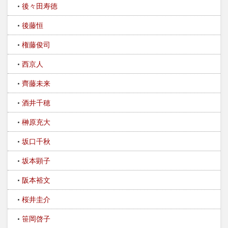
後々田寿徳
後藤恒
権藤俊司
西京人
齊藤未来
酒井千穂
榊原充大
坂口千秋
坂本顕子
阪本裕文
桜井圭介
笹岡啓子