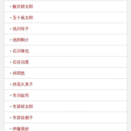
飯沢耕太郎
五十嵐太郎
池川玲子
池田剛介
石川琢也
石谷治寛
井関悠
井高久美子
市川紘司
市原研太郎
市原佐都子
伊藤亜紗