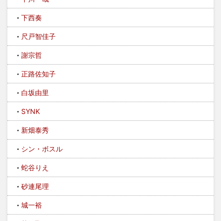
下西奏
尺戸智佳子
謝宗哲
正路佐知子
白坂由里
SYNK
新畑泰秀
シン・ボスル
蛇谷りえ
砂連尾理
城一裕