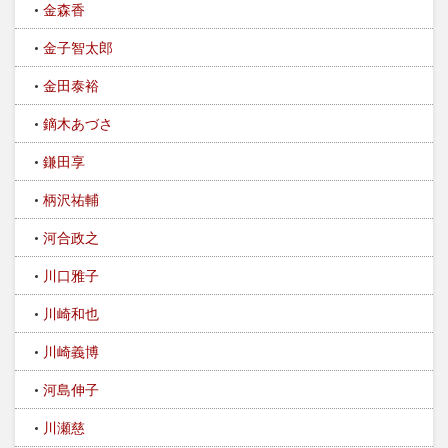
金森香
金子智太郎
金田泰裕
鏑木あづさ
鎌田享
柄沢祐輔
河合政之
川口雅子
川崎和也
川崎義博
河島伸子
川瀬慈