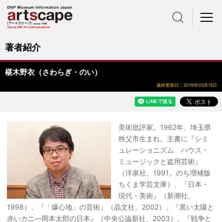
サイト内検索
メニュー
著者紹介
椹木野衣（さわらぎ・のい）
最終更新日：2019年05月15日
美術批評家。1962年、埼玉県
秩父市生まれ。主書に『シミ
ュレーショニズム ハウス・
ミュージックと盗用芸術』
（洋泉社、1991。のち増補版
ちくま学芸文庫）、『日本・
現代・美術』（新潮社、
1998）、『「爆心地」の芸術』（晶文社、2002）、『黒い太陽と
赤いカニ―岡本太郎の日本』（中央公論新社、2003）、『戦争と