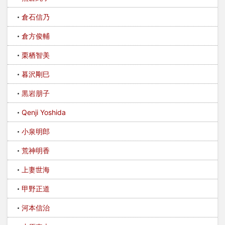
倉石信乃
倉方俊輔
栗栖智美
暮沢剛巳
黒岩朋子
Qenji Yoshida
小泉明郎
荒神明香
上妻世海
甲野正道
河本信治