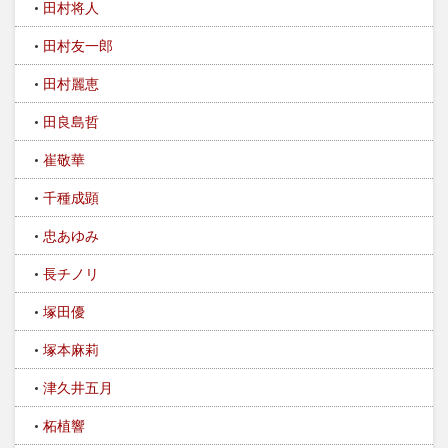
田村将人
田村友一郎
田村麗恵
田良島哲
崔敬華
千種成顕
忠あゆみ
長チノリ
塚田優
塚本麻莉
津久井五月
柘植響