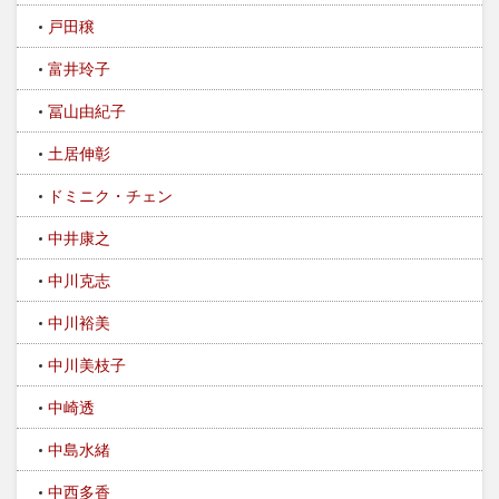
戸田穣
富井玲子
冨山由紀子
土居伸彰
ドミニク・チェン
中井康之
中川克志
中川裕美
中川美枝子
中崎透
中島水緒
中西多香