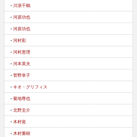
川浪千鶴
河原功也
河原功也
河村彩
河村恵理
河本英夫
菅野幸子
キオ・グリフィス
菊地尊也
北野圭介
木村覚
木村重樹