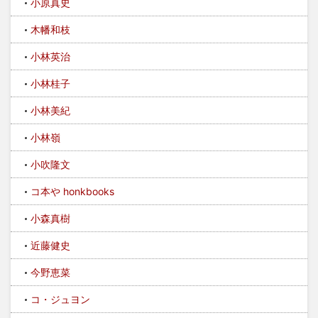
小原真史
木幡和枝
小林英治
小林桂子
小林美紀
小林嶺
小吹隆文
コ本や honkbooks
小森真樹
近藤健史
今野恵菜
コ・ジュヨン