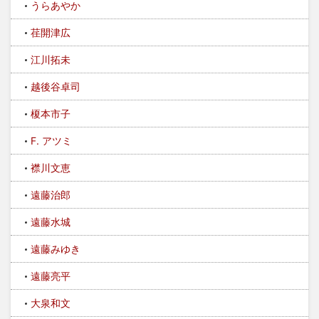
うらあやか
荏開津広
江川拓未
越後谷卓司
榎本市子
F. アツミ
襟川文恵
遠藤治郎
遠藤水城
遠藤みゆき
遠藤亮平
大泉和文