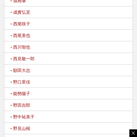
成相肇
成實弘至
西尾咲子
西尾美也
西川智也
西見敬一郎
額田大志
野口里佳
能勢陽子
野田吉郎
野中祐美子
野見山桜