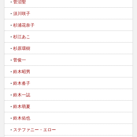
菅沼聖
須川咲子
杉浦花奈子
杉江あこ
杉原環樹
菅俊一
鈴木昭男
鈴木沓子
鈴木一誌
鈴木萌夏
鈴木佑也
ステファニー・エロー