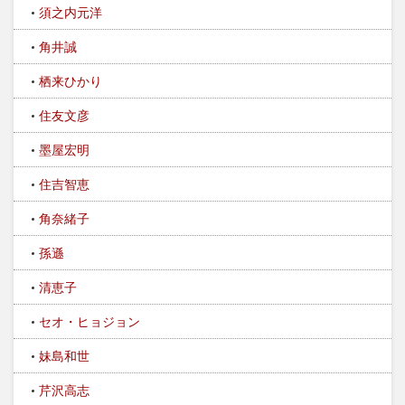
須之内元洋
角井誠
栖来ひかり
住友文彦
墨屋宏明
住吉智恵
角奈緒子
孫遜
清恵子
セオ・ヒョジョン
妹島和世
芹沢高志