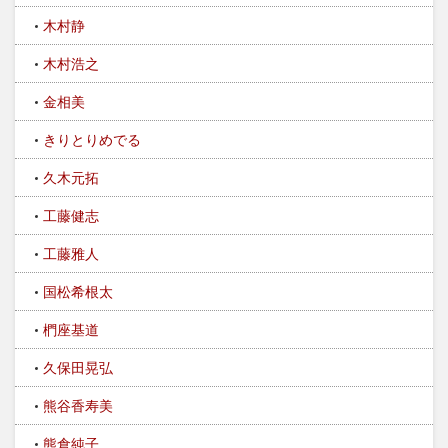
木村静
木村浩之
金相美
きりとりめでる
久木元拓
工藤健志
工藤雅人
国松希根太
椚座基道
久保田晃弘
熊谷香寿美
熊倉純子