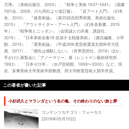
万博』（美術出版社、2005）、『戦争と美術 1937–1941』（国書
刊行会、2008、のち同社より改訂版）、『反アート入門』（幻冬
舎、2010）、『後美術論』（第25回吉田秀和賞、美術出版社、
2015）、『アウトサイダー・アート入門』（幻冬舎新書、2015
年）、『戦争画とニッポン』（会田誠との共著、講談社、
2015）、『日本美術全集19 拡張する戦後美術』（責任編集、小学
館、2015）、『震美術論』（平成29年度芸術選奨文部科学大臣
賞、2017）、『感性は感動しない』（世界思想社、2018）ほか。
手がけた展覧会に「アノーマリー」展（レントゲン藝術研究所、
1992）、「日本ゼロ年」（水戸芸術館、1999〜2000）など。現
在、多摩美術大学美術学部教授、同大学附置芸術人類学所員。
この著者が書いた記事
小杉武久とマランダという名の亀、その終わりのない旅と夢
コンテンツカテゴリ：フォーカス
[2019年05月15日]