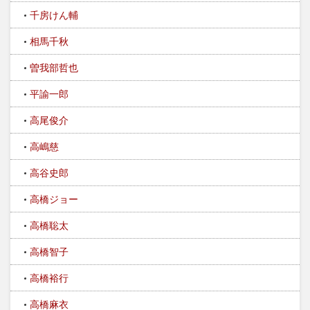
千房けん輔
相馬千秋
曽我部哲也
平諭一郎
高尾俊介
高嶋慈
高谷史郎
高橋ジョー
高橋聡太
高橋智子
高橋裕行
高橋麻衣