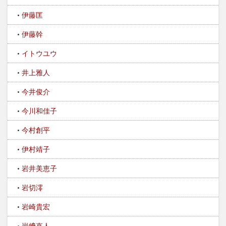
伊藤匡
伊藤幹
イトウユウ
井上雅人
今井俊介
今川和佳子
今村創平
伊村靖子
岩井美恵子
岩切澪
岩崎貴宏
岩﨑直人