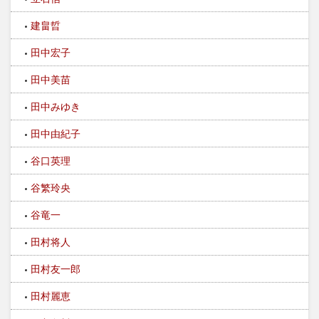
建畠晢
田中宏子
田中美苗
田中みゆき
田中由紀子
谷口英理
谷繁玲央
谷竜一​
田村将人
田村友一郎
田村麗恵