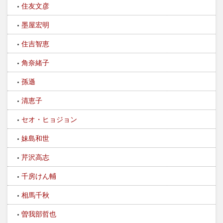
住友文彦
墨屋宏明
住吉智恵
角奈緒子
孫遜
清恵子
セオ・ヒョジョン
妹島和世
芹沢高志
千房けん輔
相馬千秋
曽我部哲也