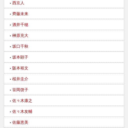
西京人
齊藤未来
酒井千穂
榊原充大
坂口千秋
坂本顕子
阪本裕文
桜井圭介
笹岡啓子
佐々木康之
佐々木友輔
佐藤恵美