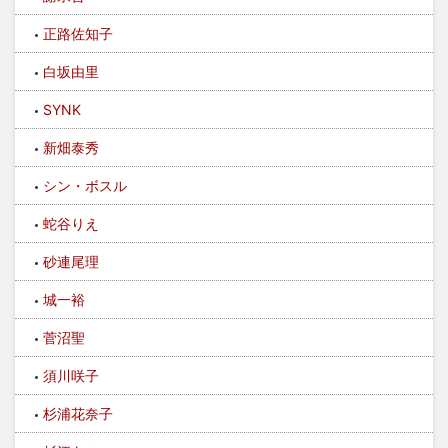
正路佐知子
白坂由里
SYNK
新畑泰秀
シン・ボスル
蛇谷りえ
砂連尾理
城一裕
菅沼聖
須川咲子
杉浦花奈子