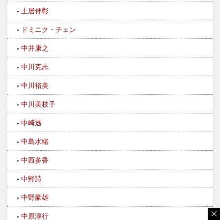
土居伸彰
ドミニク・チェン
中井康之
中川克志
中川裕美
中川美枝子
中崎透
中島水緒
中西多香
中野詩
中野豪雄
中原淳行