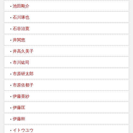
池田剛介
石川琢也
石谷治寛
井関悠
井高久美子
市川紘司
市原研太郎
市原佐都子
伊藤亜紗
伊藤匡
伊藤幹
イトウユウ