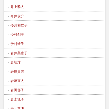
井上雅人
今井俊介
今川和佳子
今村創平
伊村靖子
岩井美恵子
岩切澪
岩崎貴宏
岩﨑直人
岩田郁子
岩永悦子
岩元真明