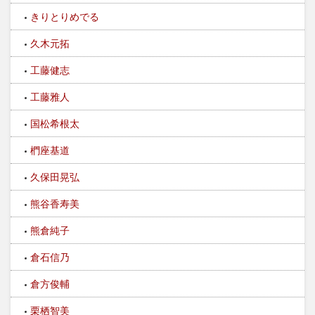
きりとりめでる
久木元拓
工藤健志
工藤雅人
国松希根太
椚座基道
久保田晃弘
熊谷香寿美
熊倉純子
倉石信乃
倉方俊輔
栗栖智美