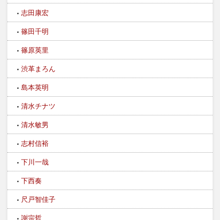
志田康宏
篠田千明
篠原英里
渋革まろん
島本英明
清水チナツ
清水敏男
志村信裕
下川一哉
下西奏
尺戸智佳子
謝宗哲