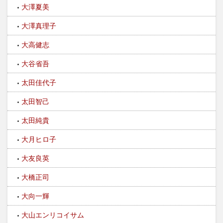
大澤夏美
大澤真理子
大高健志
大谷省吾
太田佳代子
太田智己
太田純貴
大月ヒロ子
大友良英
大橋正司
大向一輝
大山エンリコイサム