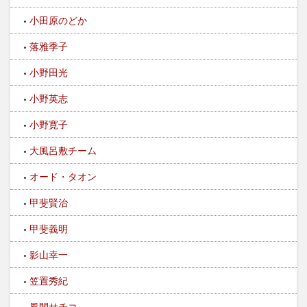
小田原のどか
落雅季子
小野田光
小野英志
小野寛子
大風呂敷チーム
オード・タオン
甲斐賢治
甲斐義明
影山幸一
笠置秀紀
風間サチコ