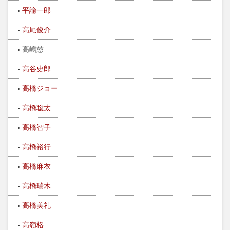
平諭一郎
高尾俊介
高嶋慈
高谷史郎
高橋ジョー
高橋聡太
高橋智子
高橋裕行
高橋麻衣
高橋瑞木
高橋美礼
高嶺格