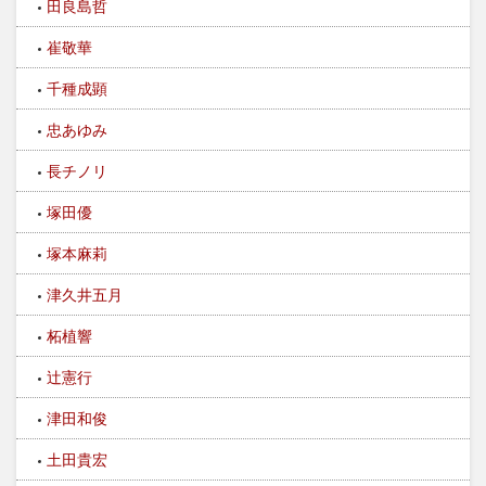
田良島哲
崔敬華
千種成顕
忠あゆみ
長チノリ
塚田優
塚本麻莉
津久井五月
柘植響
辻憲行
津田和俊
土田貴宏