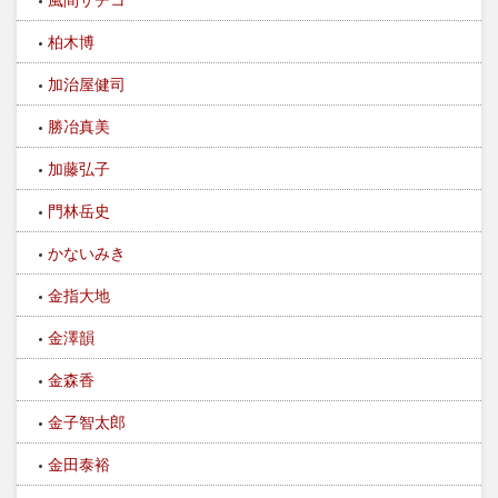
柏木博
加治屋健司
勝冶真美
加藤弘子
門林岳史
かないみき
金指大地
金澤韻
金森香
金子智太郎
金田泰裕