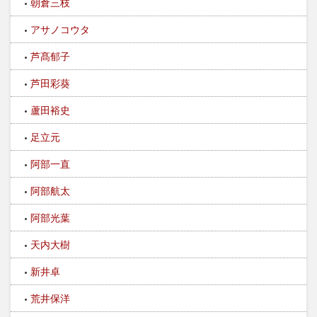
朝倉三枝
アサノコウタ
芦髙郁子
芦田彩葵
蘆田裕史
足立元
阿部一直
阿部航太
阿部光葉
天内大樹
新井卓
荒井保洋