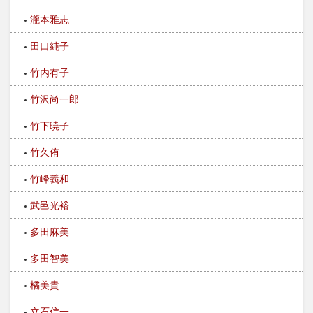
瀧本雅志
田口純子
竹内有子
竹沢尚一郎
竹下暁子
竹久侑
竹峰義和
武邑光裕
多田麻美
多田智美
橘美貴
立石信一