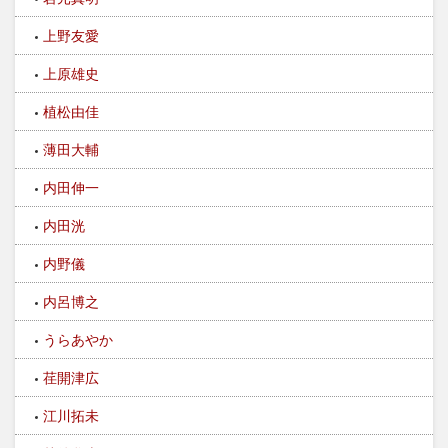
上野友愛
上原雄史
植松由佳
薄田大輔
内田伸一
内田洸
内野儀
内呂博之
うらあやか
荏開津広
江川拓未