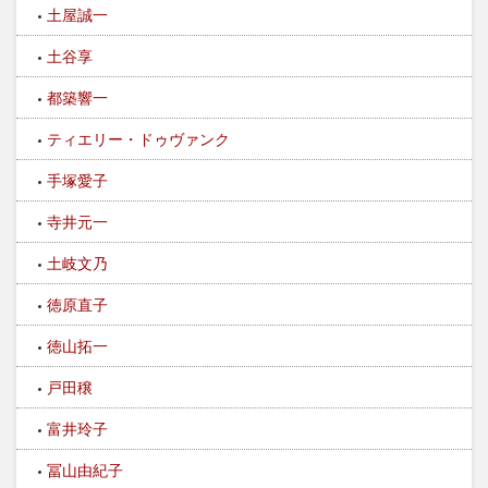
土屋誠一
土谷享
都築響一
ティエリー・ドゥヴァンク
手塚愛子
寺井元一
土岐文乃
徳原直子
徳山拓一
戸田穣
富井玲子
冨山由紀子