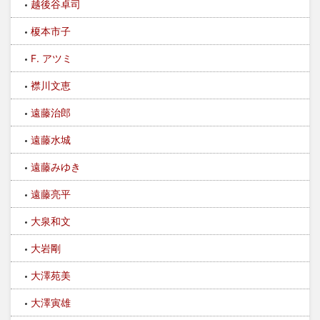
越後谷卓司
榎本市子
F. アツミ
襟川文恵
遠藤治郎
遠藤水城
遠藤みゆき
遠藤亮平
大泉和文
大岩剛
大澤苑美
大澤寅雄