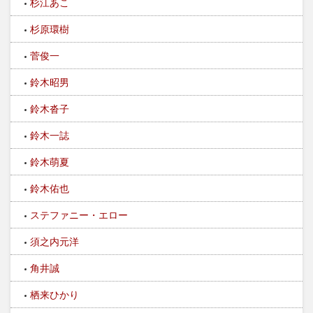
杉江あこ
杉原環樹
菅俊一
鈴木昭男
鈴木沓子
鈴木一誌
鈴木萌夏
鈴木佑也
ステファニー・エロー
須之内元洋
角井誠
栖来ひかり