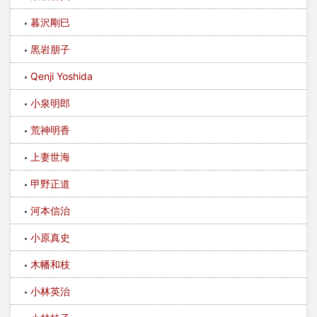
暮沢剛巳
黒岩朋子
Qenji Yoshida
小泉明郎
荒神明香
上妻世海
甲野正道
河本信治
小原真史
木幡和枝
小林英治