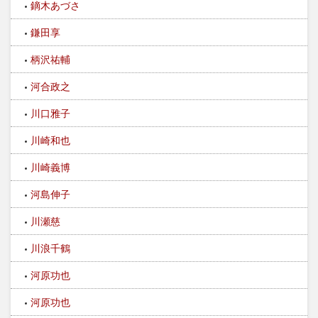
鏑木あづさ
鎌田享
柄沢祐輔
河合政之
川口雅子
川崎和也
川崎義博
河島伸子
川瀬慈
川浪千鶴
河原功也
河原功也