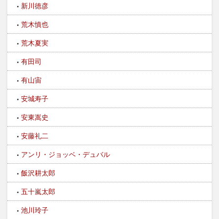
新川徳彦
荒木慎也
荒木夏実
有田司
有山宙
安城寿子
安東嵩史
安藤礼二
アンリ・ジョッベ・デュバル
飯沢耕太郎
五十嵐太郎
池川玲子