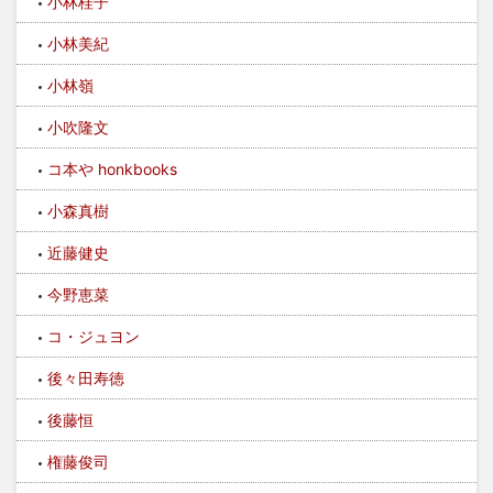
小林桂子
小林美紀
小林嶺
小吹隆文
コ本や honkbooks
小森真樹
近藤健史
今野恵菜
コ・ジュヨン
後々田寿徳
後藤恒
権藤俊司